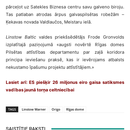
pārceļot uz Satekles Biznesa centru savu galveno biroju.
Tas patlaban atrodas ārpus galvaspilsētas robežām –
Ķekavas novada Valdlaučos, Meistaru ielā.
Linstow Baltic
valdes priekšsēdētājs Frode Gronvolds
izplatītajā paziņojumā «augsti novērtē Rīgas domes
Pilsētas attīstības departamentu par zaļā koridora
principa ieviešanu praksē, kas ir ievērojams atbalsts
nekustamo īpašumu projektu attīstītājiem.»
Lasiet arī:
ES piešķir 26 miljonus eiro gaisa satiksmes
vadības jaunā torņa celtniecībai
TAGS
Linstow Warner
Origo
Rīgas dome
SAISTĪTIE RAKSTI