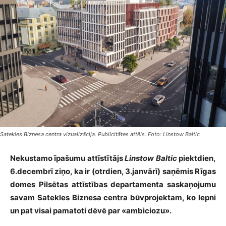
Satekles Biznesa centra vizualizācija. Publicitātes attēls. Foto: Linstow Baltic
Nekustamo īpašumu attīstītājs
Linstow Baltic
piektdien,
6.decembrī ziņo, ka ir (otrdien, 3.janvārī) saņēmis Rīgas
domes Pilsētas attīstības departamenta saskaņojumu
savam Satekles Biznesa centra būvprojektam, ko lepni
un pat visai pamatoti dēvē par «ambiciozu».