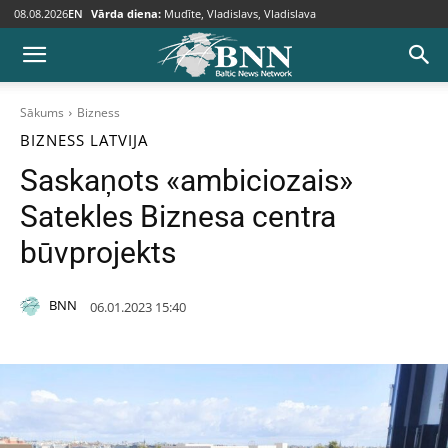
08.08.2026
EN
Vārda diena:
Mudīte, Vladislavs, Vladislava
Sākums
Bizness
BIZNESS
LATVIJA
Saskaņots «ambiciozais»
Satekles Biznesa centra
būvprojekts
BNN
06.01.2023 15:40