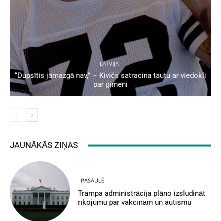
LATVIJA
“Dupsītis jāmazgā nav,” – Kivičs satracina tautu ar viedokli
par ģimeni
JAUNĀKĀS ZIŅAS
PASAULĒ
Trampa administrācija plāno izsludināt
rīkojumu par vakcīnām un autismu