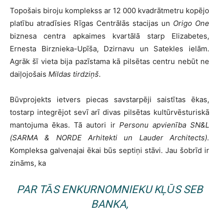
Topošais biroju komplekss ar 12 000 kvadrātmetru kopējo
platību atradīsies Rīgas Centrālās stacijas un
Origo One
biznesa centra apkaimes kvartālā starp Elizabetes,
Ernesta Birznieka-Upīša, Dzirnavu un Satekles ielām.
Agrāk šī vieta bija pazīstama kā pilsētas centru nebūt ne
daiļojošais
Mildas tirdziņš
.
Būvprojekts ietvers piecas savstarpēji saistītas ēkas,
tostarp integrējot sevī arī divas pilsētas kultūrvēsturiskā
mantojuma ēkas. Tā autori ir
Personu apvienība SN&L
(SARMA & NORDE Arhitekti un Lauder Architects).
Kompleksa galvenajai ēkai būs septiņi stāvi. Jau šobrīd ir
zināms, ka
PAR TĀS ENKURNOMNIEKU KĻŪS SEB
BANKA,