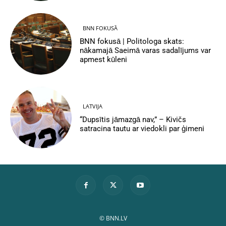
BNN FOKUSĀ
BNN fokusā | Politologa skats:
nākamajā Saeimā varas sadalījums var
apmest kūleni
LATVIJA
“Dupsītis jāmazgā nav,” – Kivičs
satracina tautu ar viedokli par ģimeni
© BNN.LV