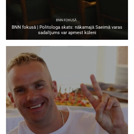
BNN FOKUSĀ
BNN fokusā | Politologa skats: nākamajā Saeimā varas
sadalījums var apmest kūleni