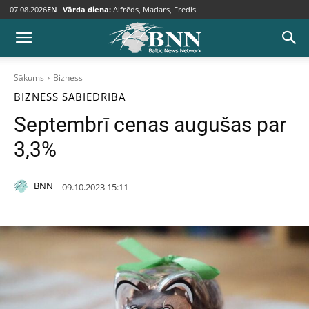
07.08.2026
EN
Vārda diena:
Alfrēds, Madars, Fredis
Sākums
Bizness
BIZNESS
SABIEDRĪBA
Septembrī cenas augušas par
3,3%
BNN
09.10.2023 15:11