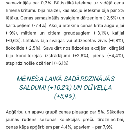
samazinājās par 0,3%. Būtiskākā ietekme uz vidējā cenu
līmeņa kritumu bija maizei, kas akciju ietekmē bija par 2%
lētāka. Cenas samazinājās svaigiem dārzeņiem (-2,5%) un
kartupeļiem (-7,4%). Akciju ietekmē cenas krita augu eļļai
(-9%), miltiem un citiem graudaugiem (-3,1%), kafijai
(-0,6%). Lētākas bija svaigas vai atdzesētas zivis (-6,8%),
šokolāde (-2,5%). Savukārt noslēdzoties akcijām, dārgāki
bija konditorejas izstrādājumi (+2,6%), piens (+4,4%),
atspirdzinošie dzērieni (+6,1%).
MĒNEŠA LAIKĀ SADĀRDZINĀJĀS
SALDUMI (+10,2%) UN OLĪVEĻĻA
(+5,9%).
Apģērbu un apavu grupā cenas pieauga par 5%. Sākoties
jaunās rudens sezonas kolekcijas preču tirdzniecībai,
cenas kāpa apģērbiem par 4,4%, apaviem – par 7,9%.