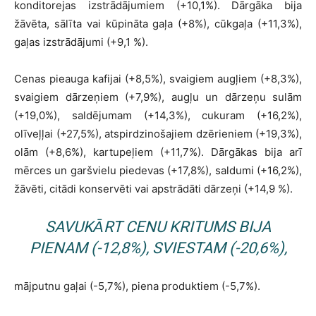
konditorejas izstrādājumiem (+10,1%). Dārgāka bija
žāvēta, sālīta vai kūpināta gaļa (+8%), cūkgaļa (+11,3%),
gaļas izstrādājumi (+9,1 %).
Cenas pieauga kafijai (+8,5%), svaigiem augļiem (+8,3%),
svaigiem dārzeņiem (+7,9%), augļu un dārzeņu sulām
(+19,0%), saldējumam (+14,3%), cukuram (+16,2%),
olīveļļai (+27,5%), atspirdzinošajiem dzērieniem (+19,3%),
olām (+8,6%), kartupeļiem (+11,7%). Dārgākas bija arī
mērces un garšvielu piedevas (+17,8%), saldumi (+16,2%),
žāvēti, citādi konservēti vai apstrādāti dārzeņi (+14,9 %).
SAVUKĀRT CENU KRITUMS BIJA
PIENAM (-12,8%), SVIESTAM (-20,6%),
mājputnu gaļai (-5,7%), piena produktiem (-5,7%).