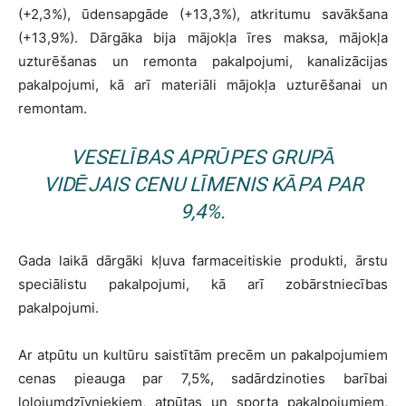
(+2,3%), ūdensapgāde (+13,3%), atkritumu savākšana
(+13,9%). Dārgāka bija mājokļa īres maksa, mājokļa
uzturēšanas un remonta pakalpojumi, kanalizācijas
pakalpojumi, kā arī materiāli mājokļa uzturēšanai un
remontam.
VESELĪBAS APRŪPES GRUPĀ
VIDĒJAIS CENU LĪMENIS KĀPA PAR
9,4%.
Gada laikā dārgāki kļuva farmaceitiskie produkti, ārstu
speciālistu pakalpojumi, kā arī zobārstniecības
pakalpojumi.
Ar atpūtu un kultūru saistītām precēm un pakalpojumiem
cenas pieauga par 7,5%, sadārdzinoties barībai
lolojumdzīvniekiem, atpūtas un sporta pakalpojumiem,