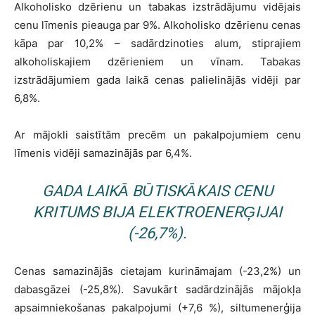
Alkoholisko dzērienu un tabakas izstrādājumu vidējais
cenu līmenis pieauga par 9%. Alkoholisko dzērienu cenas
kāpa par 10,2% – sadārdzinoties alum, stiprajiem
alkoholiskajiem dzērieniem un vīnam. Tabakas
izstrādājumiem gada laikā cenas palielinājās vidēji par
6,8%.
Ar mājokli saistītām precēm un pakalpojumiem cenu
līmenis vidēji samazinājās par 6,4%.
GADA LAIKĀ BŪTISKĀKAIS CENU
KRITUMS BIJA ELEKTROENERĢIJAI
(-26,7%).
Cenas samazinājās cietajam kurināmajam (-23,2%) un
dabasgāzei (-25,8%). Savukārt sadārdzinājās mājokļa
apsaimniekošanas pakalpojumi (+7,6 %), siltumenerģija