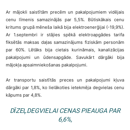
Ar mājokli saistītām precēm un pakalpojumiem vidējais
cenu līmenis samazinājās par 5,5%. Būtiskākais cenu
kritums grupā mēneša laikā bija elektroenerģijai (-19,9%).
Ar 1.septembri ir stājies spēkā elektroapgādes tarifa
fiksētās maksas daļas samazinājums fiziskām personām
par 60%. Lētāks bija cietais kurināmais, kanalizācijas
pakalpojumi un ūdensapgāde. Savukārt dārgāki bija
mājokļa apsaimniekošanas pakalpojumi.
Ar transportu saistītās preces un pakalpojumi kļuva
dārgāki par 1,8%, ko lielākoties ietekmēja degvielas cenu
kāpums par 4,8%.
DĪZEĻDEGVIELAI CENAS PIEAUGA PAR
6,6%,