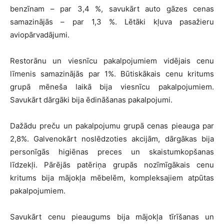
benzīnam – par 3,4 %, savukārt auto gāzes cenas
samazinājās – par 1,3 %. Lētāki kļuva pasažieru
aviopārvadājumi.
Restorānu un viesnīcu pakalpojumiem vidējais cenu
līmenis samazinājās par 1%. Būtiskākais cenu kritums
grupā mēneša laikā bija viesnīcu pakalpojumiem.
Savukārt dārgāki bija ēdināšanas pakalpojumi.
Dažādu preču un pakalpojumu grupā cenas pieauga par
2,8%. Galvenokārt noslēdzoties akcijām, dārgākas bija
personīgās higiēnas preces un skaistumkopšanas
līdzekļi. Pārējās patēriņa grupās nozīmīgākais cenu
kritums bija mājokļa mēbelēm, kompleksajiem atpūtas
pakalpojumiem.
Savukārt cenu pieaugums bija mājokļa tīrīšanas un