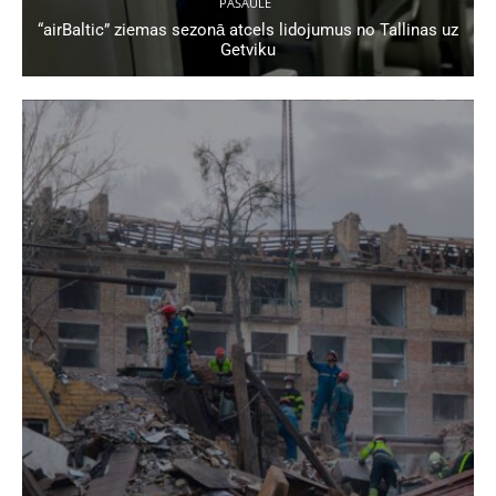
PASAULĒ
“airBaltic” ziemas sezonā atcels lidojumus no Tallinas uz
Getviku