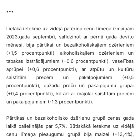
***
Lielākā ietekme uz vidējā patēriņa cenu līmeņa izmaiņām
2023.gada septembrī, salīdzinot ar pērnā gada devīto
mēnesi, bija pārtikai un bezalkoholiskajiem dzērieniem
(+1,5 procentpunkti), alkoholiskajiem dzērieniem un
tabakas izstrādājumiem (+0,6 procentpunkti), veselības
aprūpei (+0,6 procentpunkti), ar atpūtu un kultūru
saistītām precēm un pakalpojumiem (+0,5
procentpunkti), dažādu preču un pakalpojumu grupai
(+0,4 procentpunkti), kā arī ar mājokli saistītām precēm
un pakalpojumiem (-1,3 procentpunkti).
Pārtikas un bezalkoholisko dzērienu grupā cenas gada
laikā palielinājās par 5,7%. Būtiskākā ietekme uz vidējā
cenu līmeņa pieaugumu grupā bija maizei (+13,4%),