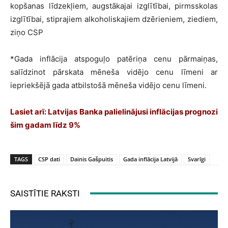
kopšanas līdzekļiem, augstākajai izglītībai, pirmsskolas
izglītībai, stiprajiem alkoholiskajiem dzērieniem, ziediem,
ziņo CSP
*Gada inflācija atspoguļo patēriņa cenu pārmaiņas,
salīdzinot pārskata mēneša vidējo cenu līmeni ar
iepriekšējā gada atbilstošā mēneša vidējo cenu līmeni.
Lasiet arī:
Latvijas Banka palielinājusi inflācijas prognozi
šim gadam līdz 9%
TAGS
CSP dati
Dainis Gašpuitis
Gada inflācija Latvijā
Svarīgi
SAISTĪTIE RAKSTI