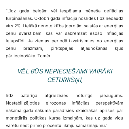
“Līdz gada beigām vēl iespējama mēneša deflācijas
turpināšanās. Oktobrī gada inflācija noslīdēs līdz nedaudz
virs 2%. Lielākā nenoteiktība joprojām saistās ar enerģijas
cenu svārstībām, kas var sabremzēt esošo inflācijas
lejupslīdi. Ja ziemas periodā izvairīsimies no enerģijas
cenu brāzmām, pirktspējas atjaunošanās kļūs
pārliecinošāka. Tomēr
VĒL BŪS NEPIECIEŠAMI VAIRĀKI
CETURKŠŅI,
līdz patēriņā atgriezīsies noturīgs pieaugums.
Nostabilizējoties eirozonas inflācijas perspektīvām
nākamā gada sākumā parādīsies skaidrākas aprises par
monetārās politikas kursa izmaiņām, kas uz gada vidu
varētu nest pirmo procentu likmju samazinājumu.”