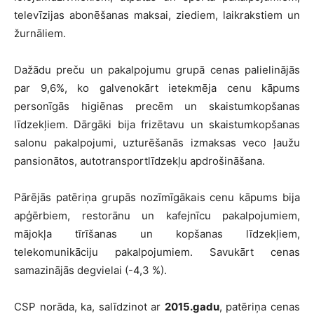
televīzijas abonēšanas maksai, ziediem, laikrakstiem un
žurnāliem.
Dažādu preču un pakalpojumu grupā cenas palielinājās
par 9,6%, ko galvenokārt ietekmēja cenu kāpums
personīgās higiēnas precēm un skaistumkopšanas
līdzekļiem. Dārgāki bija frizētavu un skaistumkopšanas
salonu pakalpojumi, uzturēšanās izmaksas veco ļaužu
pansionātos, autotransportlīdzekļu apdrošināšana.
Pārējās patēriņa grupās nozīmīgākais cenu kāpums bija
apģērbiem, restorānu un kafejnīcu pakalpojumiem,
mājokļa tīrīšanas un kopšanas līdzekļiem,
telekomunikāciju pakalpojumiem. Savukārt cenas
samazinājās degvielai (-4,3 %).
CSP norāda, ka, salīdzinot ar
2015.gadu
, patēriņa cenas