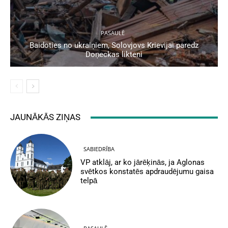
PASAULĒ
Baidoties no ukraiņiem, Solovjovs Krievijai paredz
Doņeckas likteni
JAUNĀKĀS ZIŅAS
SABIEDRĪBA
VP atklāj, ar ko jārēķinās, ja Aglonas
svētkos konstatēs apdraudējumu gaisa
telpā