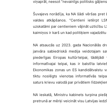
viņaprāt, neesot “nevainīgs politisks gājiens
Šuvajevs norādīja, ka NA šādi vēršas pret 
valdes atkāpšanos. “Centieni ietērpt 
uzskatāmi par centieniem vājināt uzticību LS
kaimiņos ir karš un kad politiķiem vajadzētu
NA atsaucās uz 2023. gada Nacionālās droš
janvāra sabiedriskā medija veidotajam sa
piederīgas Eiropas kultūrtelpai, tādējādi 
informatīvajai telpai, kas ir balstīta lat
Ekonomikas zonas un ES kandidātvalstu valo
tiktu noslēgts vienotas informatīvās tel
saturs krievu valodā par privātiem līdzekļie
NA ieskatā, Ministru kabinets turpina pie
pretrunā ar mērķi veicināt visu Latvijas iedzī