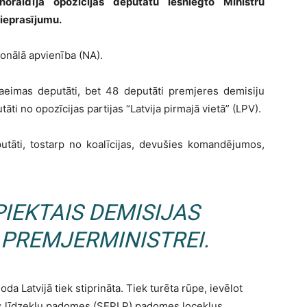
oraidīja opozīcijas deputātu iesniegto Ministru
pieprasījumu.
ionālā apvienība (NA).
Saeimas deputāti, bet 48 deputāti premjeres demisiju
āti no opozīcijas partijas “Latvija pirmajā vietā” (LPV).
utāti, tostarp no koalīcijas, devušies komandējumos,
PIEKTAIS DEMISIJAS
 PREMJERMINISTREI.
oda Latvijā tiek stiprināta. Tiek turēta rūpe, ievēlot
as līdzekļu padomes (SEPLP) padomes locekļus,