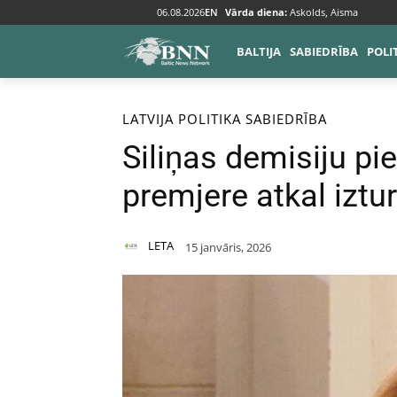
06.08.2026
EN
Vārda diena:
Askolds, Aisma
BALTIJA
SABIEDRĪBA
POLI
Sākums
Baltija
Latvija
LATVIJA
POLITIKA
SABIEDRĪBA
Siliņas demisiju pie
premjere atkal iztu
LETA
15 janvāris, 2026