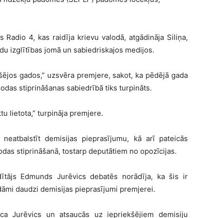
 Radio 4, kas raidīja krievu valodā, atgādināja Siliņa,
lodu izglītības jomā un sabiedriskajos medijos.
ekšējos gados,” uzsvēra premjere, sakot, ka pēdējā gada
alodas stiprināšanas sabiedrībā tiks turpināts.
ktu lietota,” turpināja premjere.
 neatbalstīt demisijas pieprasījumu, kā arī pateicās
odas stiprināšanā, tostarp deputātiem no opozīcijas.
dītājs Edmunds Jurēvics debatēs norādīja, ka šis ir
dāmi daudzi demisijas pieprasījumi premjerei.
eica Jurēvics un atsaucās uz iepriekšējiem demisiju