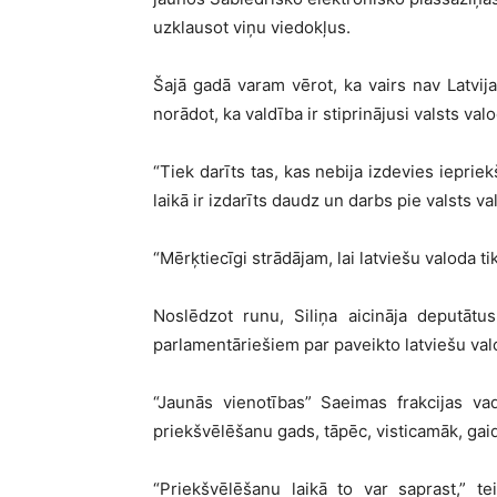
uzklausot viņu viedokļus.
Šajā gadā varam vērot, ka vairs nav Latvijas
norādot, ka valdība ir stiprinājusi valsts va
“Tiek darīts tas, kas nebija izdevies iepri
laikā ir izdarīts daudz un darbs pie valsts v
“Mērķtiecīgi strādājam, lai latviešu valoda ti
Noslēdzot runu, Siliņa aicināja deputātus
parlamentāriešiem par paveikto latviešu val
“Jaunās vienotības” Saeimas frakcijas va
priekšvēlēšanu gads, tāpēc, visticamāk, gai
“Priekšvēlēšanu laikā to var saprast,” t