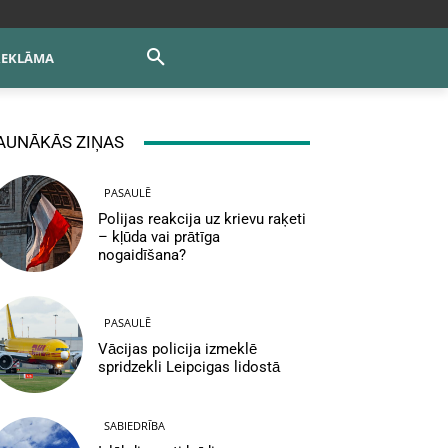
REKLĀMA
AUNĀKĀS ZIŅAS
PASAULĒ
Polijas reakcija uz krievu raķeti
– kļūda vai prātīga
nogaidīšana?
PASAULĒ
Vācijas policija izmeklē
spridzekli Leipcigas lidostā
SABIEDRĪBA