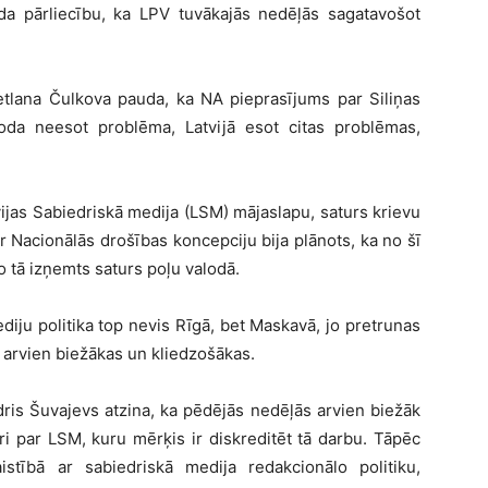
uda pārliecību, ka LPV tuvākajās nedēļās sagatavošot
Svetlana Čulkova pauda, ka NA pieprasījums par Siliņas
loda neesot problēma, Latvijā esot citas problēmas,
vijas Sabiedriskā medija (LSM) mājaslapu, saturs krievu
r Nacionālās drošības koncepciju bija plānots, ka no šī
o tā izņemts saturs poļu valodā.
diju politika top nevis Rīgā, bet Maskavā, jo pretrunas
 arvien biežākas un kliedzošākas.
dris Šuvajevs atzina, ka pēdējās nedēļās arvien biežāk
i par LSM, kuru mērķis ir diskreditēt tā darbu. Tāpēc
stībā ar sabiedriskā medija redakcionālo politiku,