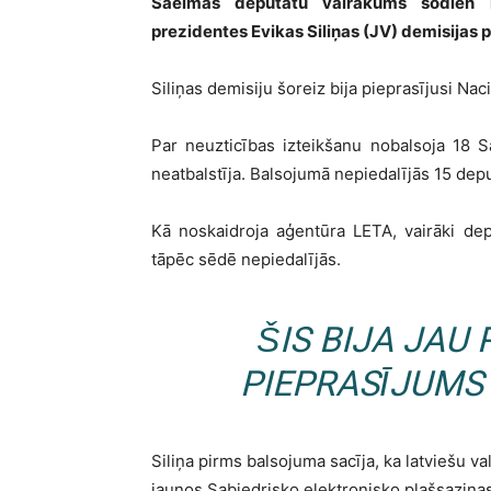
Saeimas deputātu vair­ākums šodien n
prezidentes Evikas Siliņas (JV) demisijas 
Siliņas demisiju šoreiz bija pieprasījusi Nac
Par neuzticības izteikšanu nobalsoja 18 
neatbalstīja. Balsojumā nepiedalījās 15 deput
Kā noskaidroja aģentūra LETA, vairāki dep
tāpēc sēdē nepiedalījās.
ŠIS BIJA JAU 
PIEPRASĪJUMS
Siliņa pirms balsojuma sacīja, ka latviešu val
jaunos Sabiedrisko elektronisko plašsaziņ