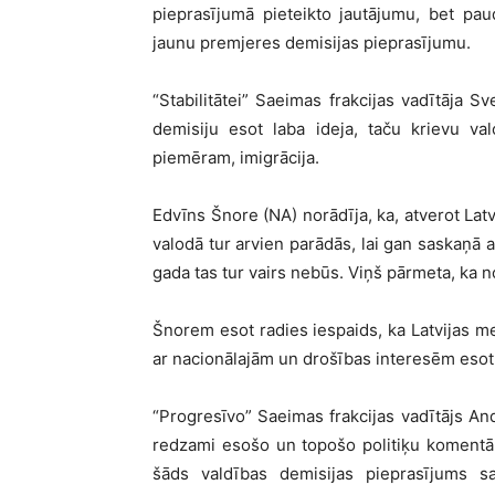
pieprasījumā pieteikto jautājumu, bet pa
jaunu premjeres demisijas pieprasījumu.
“Stabilitātei” Saeimas frakcijas vadītāja 
demisiju esot laba ideja, taču krievu va
piemēram, imigrācija.
Edvīns Šnore (NA) norādīja, ka, atverot Lat
valodā tur arvien parādās, lai gan saskaņā a
gada tas tur vairs nebūs. Viņš pārmeta, ka n
Šnorem esot radies iespaids, ka Latvijas me
ar nacionālajām un drošības interesēm esot
“Progresīvo” Saeimas frakcijas vadītājs An
redzami esošo un topošo politiķu komentār
šāds valdības demisijas pieprasījums sai