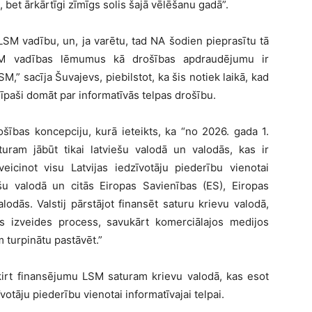
, bet ārkārtīgi zīmīgs solis šajā vēlēšanu gadā”.
LSM vadību, un, ja varētu, tad NA šodien pieprasītu tā
LSM vadības lēmumus kā drošības apdraudējumu ir
M,” sacīja Šuvajevs, piebilstot, ka šis notiek laikā, kad
 īpaši domāt par informatīvās telpas drošību.
ības koncepciju, kurā ieteikts, ka “no 2026. gada 1.
turam jābūt tikai latviešu valodā un valodās, kas ir
veicinot visu Latvijas iedzīvotāju piederību vienotai
viešu valodā un citās Eiropas Savienības (ES), Eiropas
dās. Valstij pārstājot finansēt saturu krievu valodā,
pas izveides process, savukārt komerciālajos medijos
m turpinātu pastāvēt.”
šķirt finansējumu LSM saturam krievu valodā, kas esot
votāju piederību vienotai informatīvajai telpai.