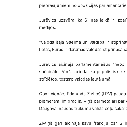
pieprasījumiem no opozīcijas parlamentārieš
Jurēvics uzsvēra, ka Siliņas laikā ir izda
medijos.
“Valoda šajā Saeimā un valdībā ir stiprināta
lietas, kuras ir darāmas valodas stiprināšanā
Jurēvics aicināja parlamentāriešus “nepolit
spēcinātu. Viņš sprieda, ka populistiskie sp
strīdētos, tostarp valodas jautājumā.
Opozicionārs Edmunds Zivtiņš (LPV) pauda vie
piemēram, imigrācija. Viņš pārmeta arī par d
Daugavā, naudas trūkumu valsts ceļu sakār
Zivtiņš gan aicināja savu frakciju par Sil