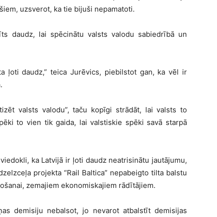
iem, uzsverot, ka tie bijuši nepamatoti.
rīts daudz, lai spēcinātu valsts valodu sabiedrībā un
 ļoti daudz,” teica Jurēvics, piebilstot gan, ka vēl ir
.
izēt valsts valodu”, taču kopīgi strādāt, lai valsts to
ēki to vien tik gaida, lai valstiskie spēki savā starpā
dokli, ka Latvijā ir ļoti daudz neatrisinātu jautājumu,
zelzceļa projekta “Rail Baltica” nepabeigto tilta balstu
tošanai, zemajiem ekonomiskajiem rādītājiem.
iņas demisiju nebalsot, jo nevarot atbalstīt demisijas