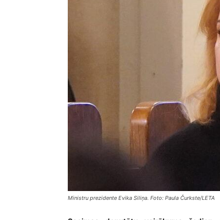
Ministru prezidente Evika Siliņa. Foto: Paula Čurkste/LETA