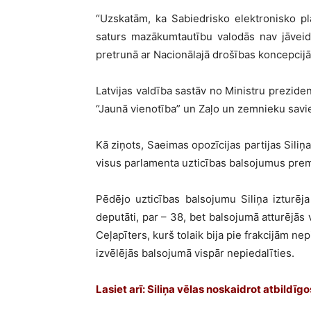
“Uzskatām, ka Sabiedrisko elektronisko pl
saturs mazākumtautību valodās nav jāveid
pretrunā ar Nacionālajā drošības koncepcijā
Latvijas valdība sastāv no Ministru preziden
“Jaunā vienotība” un Zaļo un zemnieku savi
Kā ziņots, Saeimas opozīcijas partijas Siliņ
visus parlamenta uzticības balsojumus premj
Pēdējo uzticības balsojumu Siliņa izturēj
deputāti, par – 38, bet balsojumā atturējās
Ceļapīters, kurš tolaik bija pie frakcijām ne
izvēlējās balsojumā vispār nepiedalīties.
Lasiet arī:
Siliņa vēlas noskaidrot atbildīg