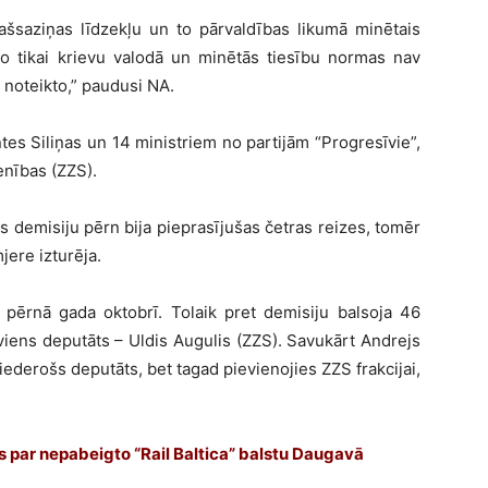
ašsaziņas līdzekļu un to pārvaldības likumā minētais
o tikai krievu valodā un minētās tiesību normas nav
 noteikto,” paudusi NA.
tes Siliņas un 14 ministriem no partijām “Progresīvie”,
enības (ZZS).
as demisiju pērn bija pieprasījušas četras reizes, tomēr
ere izturēja.
a pērnā gada oktobrī. Tolaik pret demisiju balsoja 46
 viens deputāts – Uldis Augulis (ZZS). Savukārt Andrejs
piederošs deputāts, bet tagad pievienojies ZZS frakcijai,
os par nepabeigto “Rail Baltica” balstu Daugavā