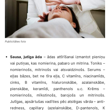
Publicitātes foto
Sausa, jutīga āda
– ādas attīrīšanai izmantot pieniņu
vai putiņas, kas nomierina, pabaro un mitrina. Toniks –
nomierinošs, mitrinošs vai atsvaidzinošs. Serums –
eļļas bāzes, bet ne tīra eļļa, C vitamīns, niacinamīds,
cinks, B vitamīns, hialuronskābe, azalainskābe,
pienskābe, keramīdi, panthenols u.c. Krēms –
nomierinošs, mīkstinošs, barojošs un mitrinošs.
Jutīgas, apsārtušas vadīties pēc atslēgas vārda – anti-
redness, capillary (azelainskābe, D-pantenols, K