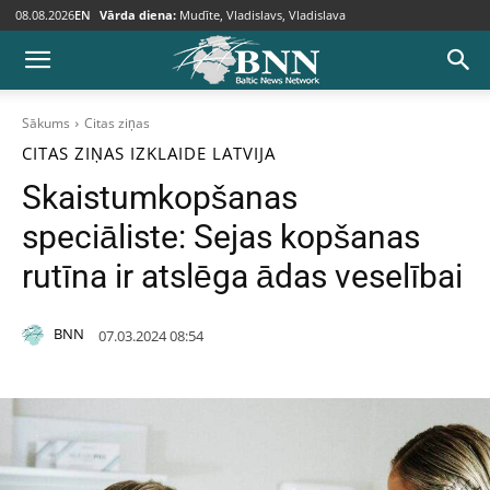
08.08.2026
EN
Vārda diena:
Mudīte, Vladislavs, Vladislava
Sākums
Citas ziņas
CITAS ZIŅAS
IZKLAIDE
LATVIJA
Skaistumkopšanas
speciāliste: Sejas kopšanas
rutīna ir atslēga ādas veselībai
BNN
07.03.2024 08:54