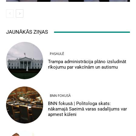
JAUNĀKĀS ZIŅAS
PASAULĒ
Trampa administrācija plāno izsludināt
rīkojumu par vakcīnām un autismu
BNN FOKUSĀ
BNN fokusā | Politologa skats:
nākamajā Saeimā varas sadalījums var
apmest kūleni