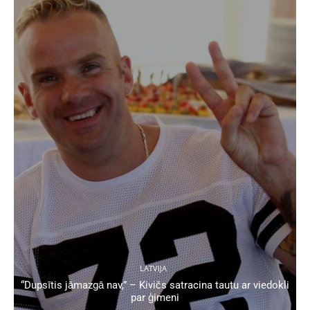
LATVIJA
“Dupsītis jāmazgā nav,” – Kivičs satracina tautu ar viedokli
par ģimeni