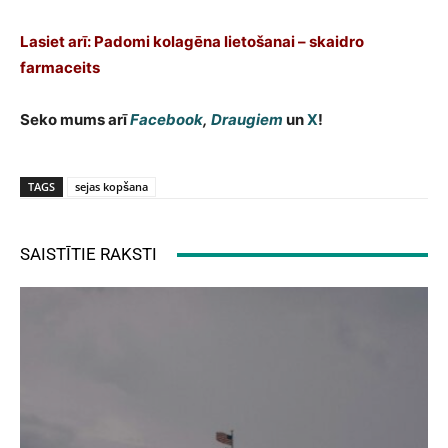
Lasiet arī: Padomi kolagēna lietošanai – skaidro
farmaceits
Seko mums arī
Facebook
,
Draugiem
un
X
!
TAGS
sejas kopšana
SAISTĪTIE RAKSTI