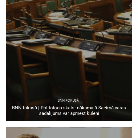
BNN FOKUSĀ
BNN fokusā | Politologa skats: nākamajā Saeimā varas
sadalījums var apmest kūleni