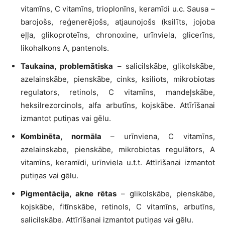
vitamīns, C vitamīns, trioplonīns, keramīdi u.c. Sausa –
barojošs, reģenerējošs, atjaunojošs (ksilīts, jojoba
eļļa, glikoproteīns, chronoxine, urīnviela, glicerīns,
likohalkons A, pantenols.
Taukaina, problemātiska
– salicilskābe, glikolskābe,
azelainskābe, pienskābe, cinks, ksiliots, mikrobiotas
regulators, retinols, C vitamīns, mandeļskābe,
heksilrezorcinols, alfa arbutīns, kojskābe. Attīrīšanai
izmantot putiņas vai gēlu.
Kombinēta, normāla
– urīnviena, C vitamīns,
azelainskabe, pienskābe, mikrobiotas regulātors, A
vitamīns, keramīdi, urīnviela u.t.t. Attīrīšanai izmantot
putiņas vai gēlu.
Pigmentācija, akne rētas
– glikolskābe, pienskābe,
kojskābe, fitīnskābe, retinols, C vitamīns, arbutīns,
salicilskābe. Attīrīšanai izmantot putiņas vai gēlu.