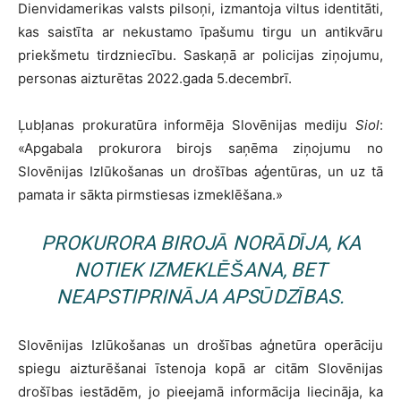
Dienvidamerikas valsts pilsoņi, izmantoja viltus identitāti,
kas saistīta ar nekustamo īpašumu tirgu un antikvāru
priekšmetu tirdzniecību. Saskaņā ar policijas ziņojumu,
personas aizturētas 2022.gada 5.decembrī.
Ļubļanas prokuratūra informēja Slovēnijas mediju
Siol
:
«Apgabala prokurora birojs saņēma ziņojumu no
Slovēnijas Izlūkošanas un drošības aģentūras, un uz tā
pamata ir sākta pirmstiesas izmeklēšana.»
PROKURORA BIROJĀ NORĀDĪJA, KA
NOTIEK IZMEKLĒŠANA, BET
NEAPSTIPRINĀJA APSŪDZĪBAS.
Slovēnijas Izlūkošanas un drošības aģnetūra operāciju
spiegu aizturēšanai īstenoja kopā ar citām Slovēnijas
drošības iestādēm, jo pieejamā informācija liecināja, ka