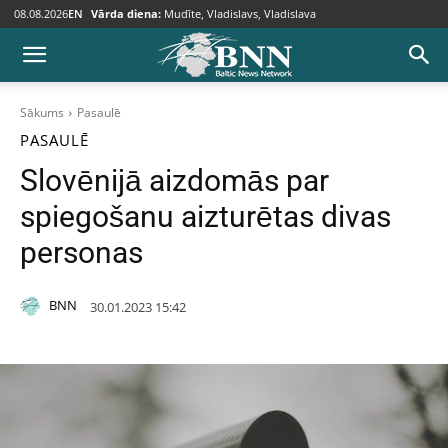
08.08.2026
EN
Vārda diena:
Mudīte, Vladislavs, Vladislava
Sākums
Pasaulē
PASAULĒ
Slovēnijā aizdomās par
spiegošanu aizturētas divas
personas
BNN
30.01.2023 15:42