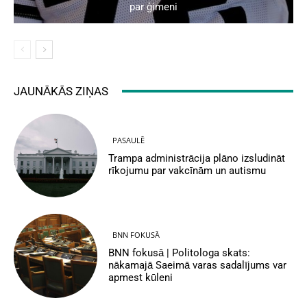
par ģimeni
JAUNĀKĀS ZIŅAS
PASAULĒ
Trampa administrācija plāno izsludināt
rīkojumu par vakcīnām un autismu
BNN FOKUSĀ
BNN fokusā | Politologa skats:
nākamajā Saeimā varas sadalījums var
apmest kūleni