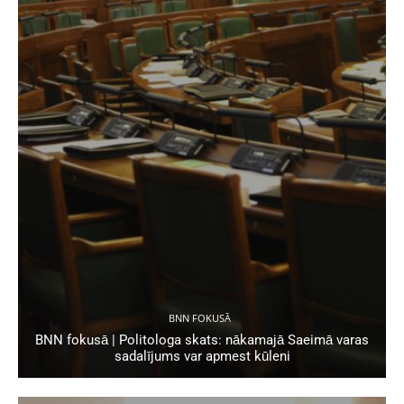
BNN FOKUSĀ
BNN fokusā | Politologa skats: nākamajā Saeimā varas
sadalījums var apmest kūleni