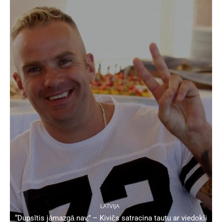
LATVIJA
“Dupsītis jāmazgā nav,” – Kivičs satracina tautu ar viedokli