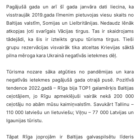
Pagājušā gada un arī šī gada janvāra dati liecina, ka
visstraujāk 2019.gada līmenim pietuvojas viesu skaits no
Baltijas valstīm, Somijas un Lielbritānijas. Nedaudz lēnāk
atkopjas ļoti svarīgais Vācijas tirgus. Tas ir skaidrojams
tādejādi, ka šis ir izteikts grupu tūrisma tirgus. Tieši
grupu rezervācijas visvairāk tika atceltas Krievijas sāktā
pilna mēroga kara Ukrainā negatīvās ietekmes dēļ.
Tūrisma nozare sāka atgūties no pandēmijas un kara
negatīvās ietekmes pagājušā gada otrajā pusē. Pozitīvā
tendence 2022.gadā – Rīga bija TOP1 galamērķis Baltijas
ceļotājiem, jo Rīgu apmeklējuši vairāk nekā 200 000
ceļotāju no abām mūsu kaimiņvalstīm. Savukārt Tallinu –
110 000 latviešu un lietuviešu; Viļņu – 77 000 Latvijas un
Igaunijas tūristu.
Tāpat Rīga joprojām ir Baltijas galvaspilsētu līderis