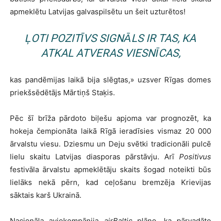
apmeklētu Latvijas galvaspilsētu un šeit uzturētos!
ĻOTI POZITĪVS SIGNĀLS IR TAS, KA
ATKAL ATVERAS VIESNĪCAS,
kas pandēmijas laikā bija slēgtas,» uzsver Rīgas domes
priekšsēdētājs Mārtiņš Staķis.
Pēc šī brīža pārdoto biļešu apjoma var prognozēt, ka
hokeja čempionāta laikā Rīgā ieradīsies vismaz 20 000
ārvalstu viesu. Dziesmu un Deju svētki tradicionāli pulcē
lielu skaitu Latvijas diasporas pārstāvju. Arī
Positivus
festivāla ārvalstu apmeklētāju skaits šogad noteikti būs
lielāks nekā pērn, kad ceļošanu bremzēja Krievijas
sāktais karš Ukrainā.
Nacionāla aviokompānija
airBaltic
plāno, ka pārvadāto