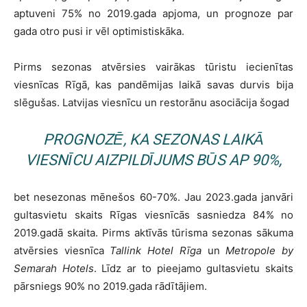
aptuveni 75% no 2019.gada apjoma, un prognoze par
gada otro pusi ir vēl optimistiskāka.
Pirms sezonas atvērsies vairākas tūristu iecienītas
viesnīcas Rīgā, kas pandēmijas laikā savas durvis bija
slēgušas. Latvijas viesnīcu un restorānu asociācija šogad
PROGNOZĒ, KA SEZONAS LAIKĀ
VIESNĪCU AIZPILDĪJUMS BŪS AP 90%,
bet nesezonas mēnešos 60-70%. Jau 2023.gada janvāri
gultasvietu skaits Rīgas viesnīcās sasniedza 84% no
2019.gadā skaita. Pirms aktīvās tūrisma sezonas sākuma
atvērsies viesnīca
Tallink Hotel Rīga
un
Metropole by
Semarah Hotels
. Līdz ar to pieejamo gultasvietu skaits
pārsniegs 90% no 2019.gada rādītājiem.