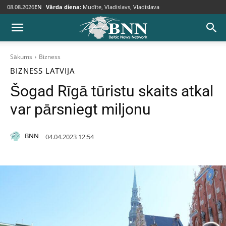
08.08.2026
EN
Vārda diena:
Mudīte, Vladislavs, Vladislava
Sākums
Bizness
BIZNESS
LATVIJA
Šogad Rīgā tūristu skaits atkal
var pārsniegt miljonu
BNN
04.04.2023 12:54