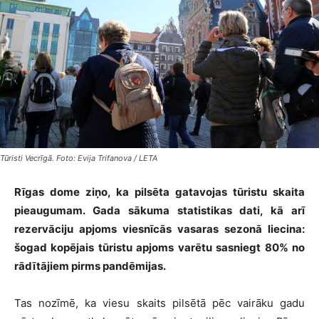
Tūristi Vecrīgā. Foto: Evija Trifanova / LETA
Rīgas dome ziņo, ka pilsēta gatavojas tūristu skaita
pieaugumam. Gada sākuma statistikas dati, kā arī
rezervāciju apjoms viesnīcās vasaras sezonā liecina:
šogad kopējais tūristu apjoms varētu sasniegt 80% no
rādītājiem pirms pandēmijas.
Tas nozīmē, ka viesu skaits pilsētā pēc vairāku gadu