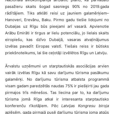
pasažieru skaits šogad sasniegs 90% no 2019.gada
rādītājiem. Tiks atklāti reisi uz jauniem galamērķiem–
Hanoveri, Erevānu, Baku. Pirmo gadu tiešie lidojumi no
Dubaijas uz Rīgu būs pieejami arī vasarā. Apvienotie
Arābu Emirāti ir tirgus ar lielu potenciālu, jo lielais skaits
eiropiešu, kas dzīvo Dubaijā, vasaras atvaļinājumus
izvēlas pavadīt Eiropas valstī. Tiešais reiss ir būtisks
priekšnoteikums, lai šie ceļotāji izvēlētos Rīgu un Latviju.
Ārvalstu uzņēmumi un starptautiskās asociācijas arvien
vairāk izvēlas Rīgu kā savu darījumu tūrisma pasākumu
galamērķi. No darījumu tūrisma atbalsta programmā
visam gadam paredzētās naudas 75% ir piešķirti jau gada
pirmajos trīs mēnešos. Tas liecina par to, ka darījumu
tūrisma jomā Rīga atkal ir interesanta starptautisko
konferenču rīkotājiem. Pēc
Latvijas Kongresu biroja
aplēsēm, gada pirmajā pusē darījumu tūrisma joma atgūs