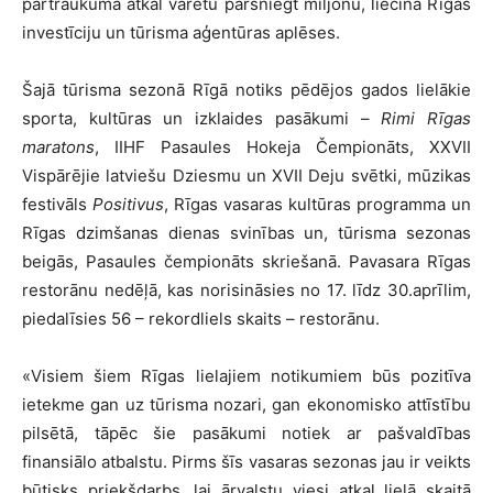
pārtraukuma atkal varētu pārsniegt miljonu, liecina Rīgas
investīciju un tūrisma aģentūras aplēses.
Šajā tūrisma sezonā Rīgā notiks pēdējos gados lielākie
sporta, kultūras un izklaides pasākumi –
Rimi Rīgas
maratons
, IIHF Pasaules Hokeja Čempionāts, XXVII
Vispārējie latviešu Dziesmu un XVII Deju svētki, mūzikas
festivāls
Positivus
, Rīgas vasaras kultūras programma un
Rīgas dzimšanas dienas svinības un, tūrisma sezonas
beigās, Pasaules čempionāts skriešanā. Pavasara Rīgas
restorānu nedēļā, kas norisināsies no 17. līdz 30.aprīlim,
piedalīsies 56 – rekordliels skaits – restorānu.
«Visiem šiem Rīgas lielajiem notikumiem būs pozitīva
ietekme gan uz tūrisma nozari, gan ekonomisko attīstību
pilsētā, tāpēc šie pasākumi notiek ar pašvaldības
finansiālo atbalstu. Pirms šīs vasaras sezonas jau ir veikts
būtisks priekšdarbs, lai ārvalstu viesi atkal lielā skaitā