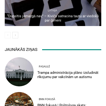
LATVIJA
“Dupsītis jāmazgā nav,” – Kivičs satracina tautu ar viedokli
par ģimeni
JAUNĀKĀS ZIŅAS
PASAULĒ
Trampa administrācija plāno izsludināt
rīkojumu par vakcīnām un autismu
BNN FOKUSĀ
BNN fokusā | Politologa skats: