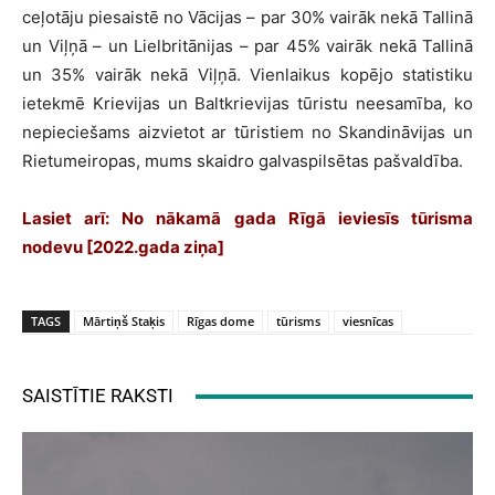
ceļotāju piesaistē no Vācijas – par 30% vairāk nekā Tallinā
un Viļņā – un Lielbritānijas – par 45% vairāk nekā Tallinā
un 35% vairāk nekā Viļņā. Vienlaikus kopējo statistiku
ietekmē Krievijas un Baltkrievijas tūristu neesamība, ko
nepieciešams aizvietot ar tūristiem no Skandināvijas un
Rietumeiropas, mums skaidro galvaspilsētas pašvaldība.
Lasiet arī:
No nākamā gada Rīgā ieviesīs tūrisma
nodevu
[2022.gada ziņa]
TAGS
Mārtiņš Staķis
Rīgas dome
tūrisms
viesnīcas
SAISTĪTIE RAKSTI