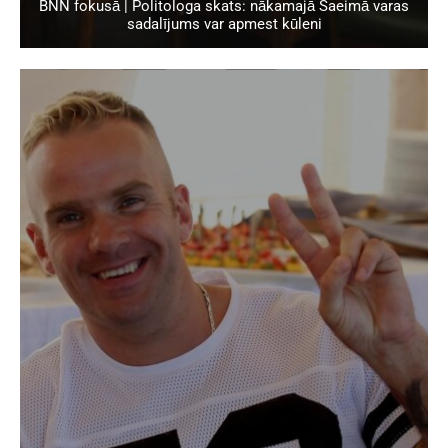
BNN fokusā | Politologa skats: nākamajā Saeimā varas
sadalījums var apmest kūleni