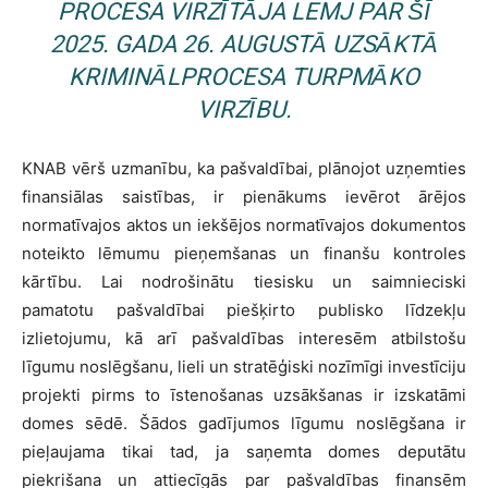
PROCESA VIRZĪTĀJA LEMJ PAR ŠĪ
2025. GADA 26. AUGUSTĀ UZSĀKTĀ
KRIMINĀLPROCESA TURPMĀKO
VIRZĪBU.
KNAB vērš uzmanību, ka pašvaldībai, plānojot uzņemties
finansiālas saistības, ir pienākums ievērot ārējos
normatīvajos aktos un iekšējos normatīvajos dokumentos
noteikto lēmumu pieņemšanas un finanšu kontroles
kārtību. Lai nodrošinātu tiesisku un saimnieciski
pamatotu pašvaldībai piešķirto publisko līdzekļu
izlietojumu, kā arī pašvaldības interesēm atbilstošu
līgumu noslēgšanu, lieli un stratēģiski nozīmīgi investīciju
projekti pirms to īstenošanas uzsākšanas ir izskatāmi
domes sēdē. Šādos gadījumos līgumu noslēgšana ir
pieļaujama tikai tad, ja saņemta domes deputātu
piekrišana un attiecīgās par pašvaldības finansēm