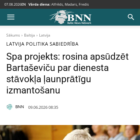
07.08.2026
EN
Vārda diena:
Alfrēds, Madars, Fredis
Sākums
Baltija
Latvija
LATVIJA
POLITIKA
SABIEDRĪBA
Spa projekts: rosina apsūdzēt
Bartaševiču par dienesta
stāvokļa ļaunprātīgu
izmantošanu
BNN
09.06.2026 08:35