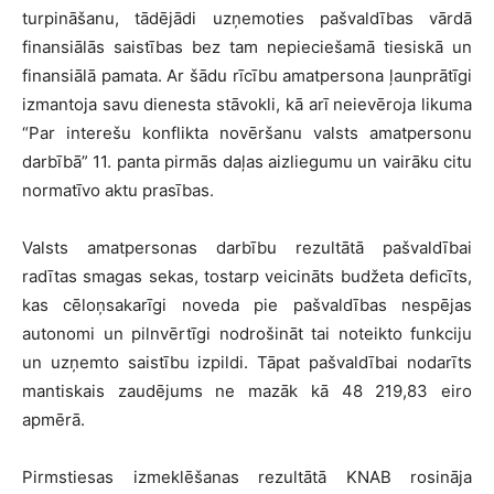
turpināšanu, tādējādi uzņemoties pašvaldības vārdā
finansiālās saistības bez tam nepieciešamā tiesiskā un
finansiālā pamata. Ar šādu rīcību amatpersona ļaunprātīgi
izmantoja savu dienesta stāvokli, kā arī neievēroja likuma
“Par interešu konflikta novēršanu valsts amatpersonu
darbībā” 11. panta pirmās daļas aizliegumu un vairāku citu
normatīvo aktu prasības.
Valsts amatpersonas darbību rezultātā pašvaldībai
radītas smagas sekas, tostarp veicināts budžeta deficīts,
kas cēloņsakarīgi noveda pie pašvaldības nespējas
autonomi un pilnvērtīgi nodrošināt tai noteikto funkciju
un uzņemto saistību izpildi. Tāpat pašvaldībai nodarīts
mantiskais zaudējums ne mazāk kā 48 219,83 eiro
apmērā.
Pirmstiesas izmeklēšanas rezultātā KNAB rosināja