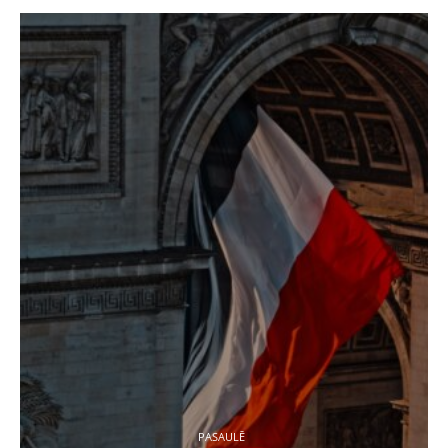
PASAULĒ