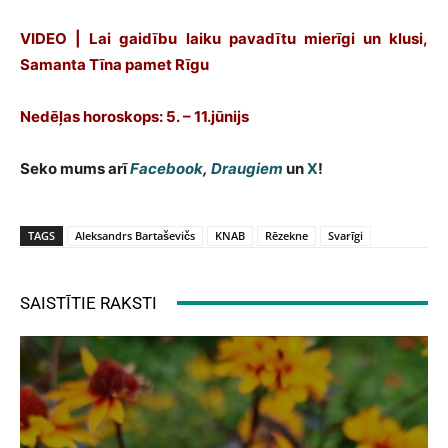
VIDEO | Lai gaidību laiku pavadītu mierīgi un klusi,
Samanta Tīna pamet Rīgu
Nedēļas horoskops: 5. – 11.jūnijs
Seko mums arī
Facebook
,
Draugiem
un
X
!
TAGS
Aleksandrs Bartaševičs
KNAB
Rēzekne
Svarīgi
SAISTĪTIE RAKSTI