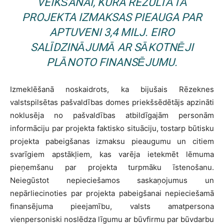
VEIKŠANAI, KURA REZULTĀTĀ
PROJEKTA IZMAKSAS PIEAUGA PAR
APTUVENI 3,4 MILJ. EIRO
SALĪDZINĀJUMĀ AR SĀKOTNĒJI
PLĀNOTO FINANSĒJUMU.
Izmeklēšanā noskaidrots, ka bijušais Rēzeknes
valstspilsētas pašvaldības domes priekšsēdētājs apzināti
noklusēja no pašvaldības atbildīgajām personām
informāciju par projekta faktisko situāciju, tostarp būtisku
projekta pabeigšanas izmaksu pieaugumu un citiem
svarīgiem apstākļiem, kas varēja ietekmēt lēmuma
pieņemšanu par projekta turpmāku īstenošanu.
Neiegūstot nepieciešamos saskaņojumus un
nepārliecinoties par projekta pabeigšanai nepieciešamā
finansējuma pieejamību, valsts amatpersona
vienpersoniski noslēdza līgumu ar būvfirmu par būvdarbu