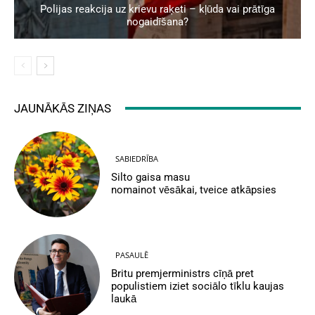
Polijas reakcija uz krievu raķeti – kļūda vai prātīga
nogaidīšana?
JAUNĀKĀS ZIŅAS
SABIEDRĪBA
Silto gaisa masu
nomainot vēsākai, tveice atkāpsies
PASAULĒ
Britu premjerministrs cīņā pret
populistiem iziet sociālo tīklu kaujas
laukā