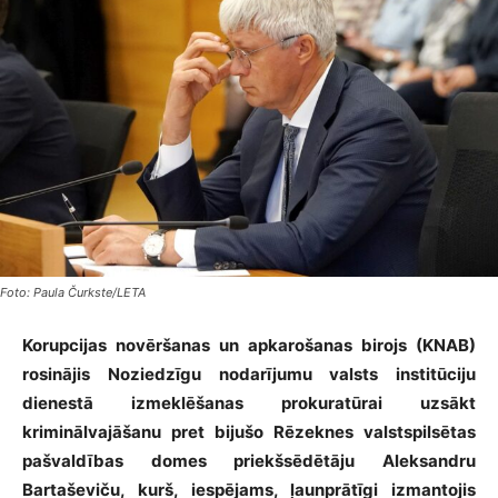
Foto: Paula Čurkste/LETA
Korupcijas novēršanas un apkarošanas birojs (KNAB)
rosinājis Noziedzīgu nodarījumu valsts institūciju
dienestā izmeklēšanas prokuratūrai uzsākt
kriminālvajāšanu pret bijušo Rēzeknes valstspilsētas
pašvaldības domes priekšsēdētāju Aleksandru
Bartaševiču
, kurš, iespējams, ļaunprātīgi izmantojis