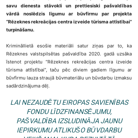
savu dienesta stāvokli un prettiesiski pašvaldības
vārdā noslēdzis līgumu ar būvfirmu par
projekta
“Rēzeknes rekreācijas centra izveide tūrisma attīstībai”
turpināšanu
.
Krimināllietā esošie materiāli satur ziņas par to, ka
Rēzeknes valstspilsētas pašvaldība 2020. gadā uzsāka
īstenot projektu “Rēzeknes rekreācijas centra izveide
tūrisma attīstībai”, taču pēc diviem gadiem līgumu ar
būvfirmu lauza straujā būvmateriālu un būvdarbu izmaksu
sadārdzinājuma dēļ.
LAI NEZAUDĒTU EIROPAS SAVIENĪBAS
FONDU LĪDZFINANSĒJUMU,
PAŠVALDĪBA IZSLUDINĀJA JAUNU
IEPIRKUMU ATLIKUŠO BŪVDARBU