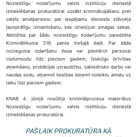
Noziedzīgu nodarījumu valsts institūciju dienestā
izmeklēšanas prokuratūrai uzsākt kriminālvajāšanu pret
valsts amatpersonu par iespējamu dienesta stāvokļa
ļaunprātīgu izmantošanu, kas izraisījusi smagas sekas.
Atbildība par šādu noziedzīgu nodarījumu paredzēta
Krimināllikuma 318. panta trešajā daļā. Par šāda
nozieguma izdarīšanu tiesa var piemērot personai
cietumsodu līdz pieciem gadiem, īslaicīgu brīvības
atņemšanu, probācijas uzraudzību, sabiedrisko darbu vai
naudas sodu, atņemot tiesības ieņemt noteiktu amatu uz
laiku līdz pieciem gadiem.
KNAB 4. jūnijā nosūtīja kriminālprocesa materiālus
Noziedzīgu nodarījumu valsts institūciju dienestā
izmeklēšanas prokuratūrai.
PAŠLAIK PROKURATŪRA KĀ