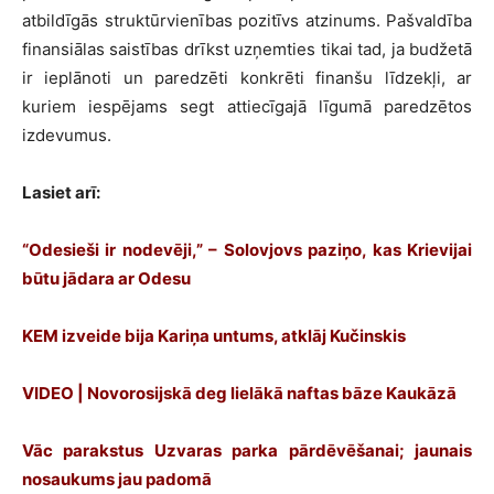
atbildīgās struktūrvienības pozitīvs atzinums. Pašvaldība
finansiālas saistības drīkst uzņemties tikai tad, ja budžetā
ir ieplānoti un paredzēti konkrēti finanšu līdzekļi, ar
kuriem iespējams segt attiecīgajā līgumā paredzētos
izdevumus.
Lasiet arī:
“Odesieši ir nodevēji,” – Solovjovs paziņo, kas Krievijai
būtu jādara ar Odesu
KEM izveide bija Kariņa untums, atklāj Kučinskis
VIDEO | Novorosijskā deg lielākā naftas bāze Kaukāzā
Vāc parakstus Uzvaras parka pārdēvēšanai; jaunais
nosaukums jau padomā