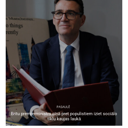
PASAULĒ
Britu premjerministrs cīņā pret populistiem iziet sociālo
tīklu kaujas laukā