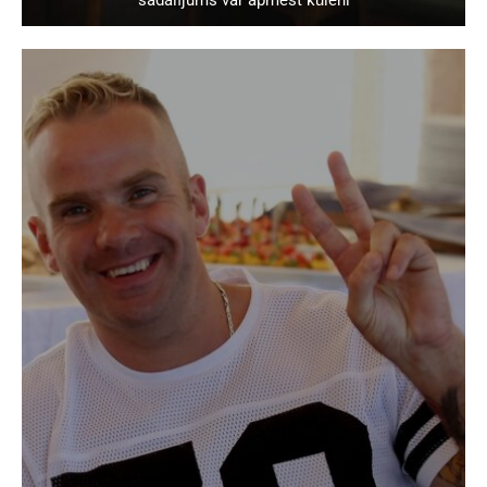
sadalījums var apmest kūleni