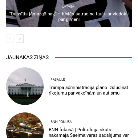
LATVIJA
“Dupsītis jāmazgā nav,” – Kivičs satracina tautu ar viedokli
par ģimeni
JAUNĀKĀS ZIŅAS
PASAULĒ
Trampa administrācija plāno izsludināt
rīkojumu par vakcīnām un autismu
BNN FOKUSĀ
BNN fokusā | Politologa skats:
nākamajā Saeimā varas sadalījums var