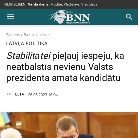
08.08.2026
EN
Vārda diena:
Mudīte, Vladislavs, Vladislava
Sākums
Baltija
Latvija
LATVIJA
POLITIKA
Stabilitātei
pieļauj iespēju, ka
neatbalstīs nevienu Valsts
prezidenta amata kandidātu
LETA
26.05.2023 16:04