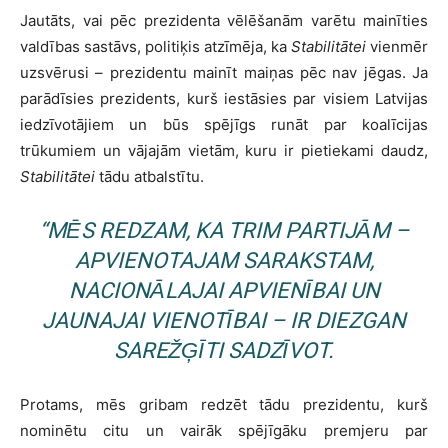
Jautāts, vai pēc prezidenta vēlēšanām varētu mainīties
valdības sastāvs, politiķis atzīmēja, ka
Stabilitātei
vienmēr
uzsvērusi – prezidentu mainīt maiņas pēc nav jēgas. Ja
parādīsies prezidents, kurš iestāsies par visiem Latvijas
iedzīvotājiem un būs spējīgs runāt par koalīcijas
trūkumiem un vājajām vietām, kuru ir pietiekami daudz,
Stabilitātei
tādu atbalstītu.
“MĒS REDZAM, KA TRIM PARTIJĀM –
APVIENOTAJAM SARAKSTAM,
NACIONĀLAJAI APVIENĪBAI UN
JAUNAJAI VIENOTĪBAI
– IR DIEZGAN
SAREŽĢĪTI SADZĪVOT.
Protams, mēs gribam redzēt tādu prezidentu, kurš
nominētu citu un vairāk spējīgāku premjeru par