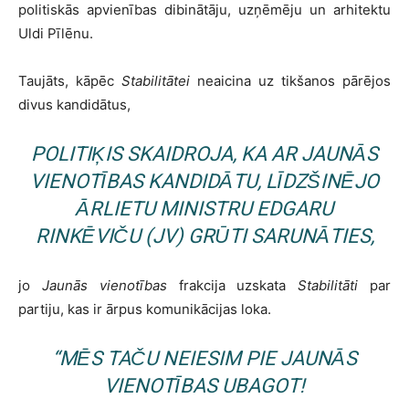
politiskās apvienības dibinātāju, uzņēmēju un arhitektu
Uldi Pīlēnu.
Taujāts, kāpēc
Stabilitātei
neaicina uz tikšanos pārējos
divus kandidātus,
POLITIĶIS SKAIDROJA, KA AR
JAUNĀS
VIENOTĪBAS
KANDIDĀTU, LĪDZŠINĒJO
ĀRLIETU MINISTRU EDGARU
RINKĒVIČU (JV) GRŪTI SARUNĀTIES,
jo
Jaunās vienotības
frakcija uzskata
Stabilitāti
par
partiju, kas ir ārpus komunikācijas loka.
“MĒS TAČU NEIESIM PIE
JAUNĀS
VIENOTĪBAS
UBAGOT!