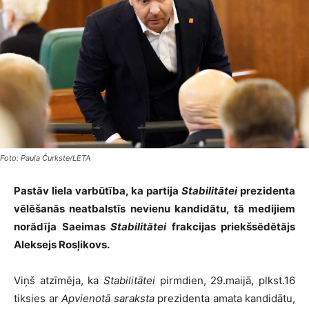
Foto: Paula Čurkste/LETA
Pastāv liela varbūtība, ka partija
Stabilitātei
prezidenta
vēlēšanās neatbalstīs nevienu kandidātu, tā medijiem
norādīja Saeimas
Stabilitātei
frakcijas priekšsēdētājs
Aleksejs Rosļikovs.
Viņš atzīmēja, ka
Stabilitātei
pirmdien, 29.maijā, plkst.16
tiksies ar
Apvienotā saraksta
prezidenta amata kandidātu,