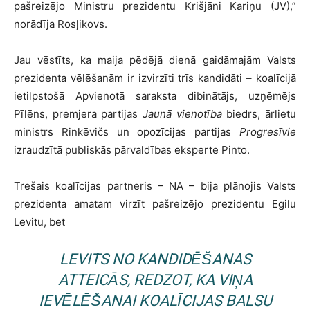
pašreizējo Ministru prezidentu Krišjāni Kariņu (JV),”
norādīja Rosļikovs.
Jau vēstīts, ka maija pēdējā dienā gaidāmajām Valsts
prezidenta vēlēšanām ir izvirzīti trīs kandidāti – koalīcijā
ietilpstošā Apvienotā saraksta dibinātājs, uzņēmējs
Pīlēns, premjera partijas
Jaunā vienotība
biedrs, ārlietu
ministrs Rinkēvičs un opozīcijas partijas
Progresīvie
izraudzītā publiskās pārvaldības eksperte Pinto.
Trešais koalīcijas partneris – NA – bija plānojis Valsts
prezidenta amatam virzīt pašreizējo prezidentu Egilu
Levitu, bet
LEVITS NO KANDIDĒŠANAS
ATTEICĀS, REDZOT, KA VIŅA
IEVĒLĒŠANAI KOALĪCIJAS BALSU