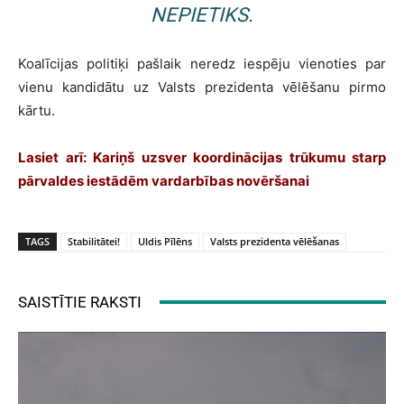
NEPIETIKS.
Koalīcijas politiķi pašlaik neredz iespēju vienoties par
vienu kandidātu uz Valsts prezidenta vēlēšanu pirmo
kārtu.
Lasiet arī:
Kariņš uzsver koordinācijas trūkumu starp
pārvaldes iestādēm vardarbības novēršanai
TAGS
Stabilitātei!
Uldis Pīlēns
Valsts prezidenta vēlēšanas
SAISTĪTIE RAKSTI