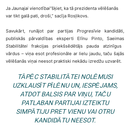
Ja
Jaunajai vienotībai”
šķiet, ka tā prezidenta vēlēšanās
var tikt galā pati, droši,” sacīja Rosļikovs.
Savukārt, runājot par partijas
Progresīvie
kandidāti,
publiskās pārvaldības eksperti Elīnu Pinto, Saeimas
Stabilitātei
frakcijas priekšsēdētājs pauda atzinīgus
vārdus – viņa esot profesionāle ar lielu jaudu, taču šajās
vēlēšanās viņai neesot praktiski nekādu izredžu uzvarēt.
TĀPĒC
STABILITĀTEI
NOLĒMUSI
UZKLAUSĪT PĪLĒNU UN, IESPĒJAMS,
ATDOT BALSIS PAR VIŅU, TAČU
PATLABAN PARTIJAI IZTEIKTU
SIMPĀTIJU PRET VIENU VAI OTRU
KANDIDĀTU NEESOT.