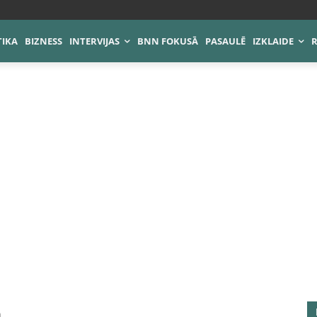
TIKA
BIZNESS
INTERVIJAS
BNN FOKUSĀ
PASAULĒ
IZKLAIDE
ā