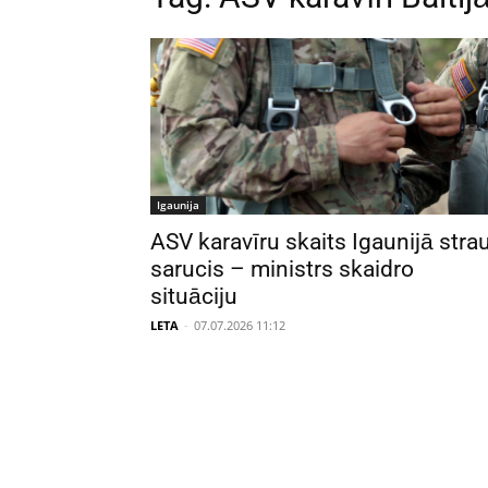
Igaunija
ASV karavīru skaits Igaunijā strau
sarucis – ministrs skaidro
situāciju
LETA
-
07.07.2026 11:12