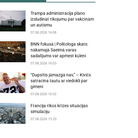
Trampa administrācija plāno
izsludināt rīkojumu par vakcīnām
un autismu
07.08.2026 16:08
BNN fokusā | Politologa skats:
nākamajā Saeimā varas
sadalījums var apmest kūleni
07.08.2026 16:03
“Dupsītis jāmazgā nav,” – Kivičs
satracina tautu ar viedokli par
ģimeni
07.08.2026 16:02
Francija rīkos krīzes situācijas
simulāciju
07.08.2026 15:33