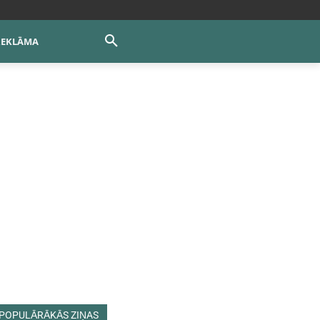
REKLĀMA
POPULĀRĀKĀS ZIŅAS