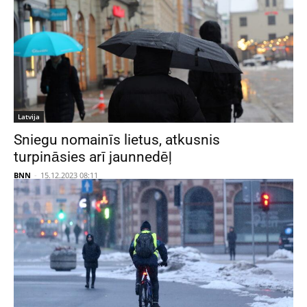
Latvija
Sniegu nomainīs lietus, atkusnis
turpināsies arī jaunnedēļ
BNN
-
15.12.2023 08:11