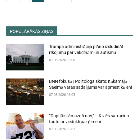
POPULĀRĀKĀS ZIŅAS
Trampa administrācija plāno izsludināt
rīkojumu par vakcīnām un autismu
07.08.2026 16:08
BNN fokusā | Politologa skats: nākamajā
Saeimā varas sadalījums var apmest kūleni
07.08.2026 16:03
“Dupsītis jāmazgā nav,” – Kivičs satracina
tautu ar viedokli par ģimeni
07.08.2026 16:02