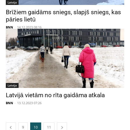
Latvija
Brīžiem gaidāms sniegs, slapjš sniegs, kas
pāries lietū
BNN
-
14.12.2023 08:16
Latvija
Latvijā vietām no rīta gaidāma atkala
BNN
-
13.12.2023 07:26
9
10
11