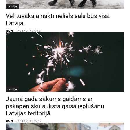
Latvija
Vēl tuvākajā naktī neliels sals būs visā
Latvijā
BNN
-
28.12.2023 08:36
Latvija
Jaunā gada sākums gaidāms ar
pakāpenisku auksta gaisa ieplūšanu
Latvijas teritorijā
BNN
-
27.12.2023 08:12