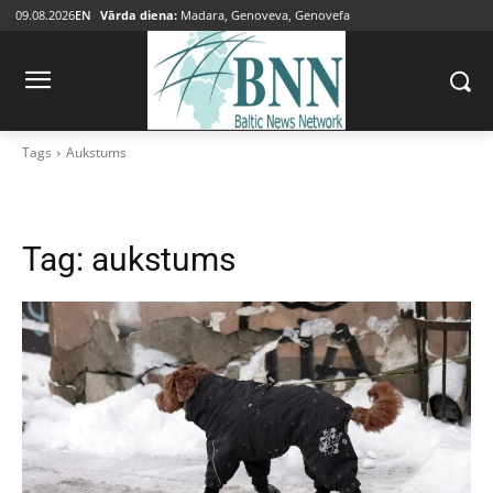
09.08.2026
EN
Vārda diena:
Madara, Genoveva, Genovefa
Tags
Aukstums
Tag:
aukstums