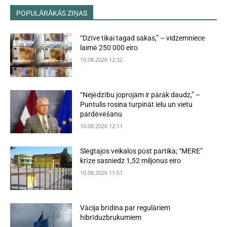
POPULĀRĀKĀS ZIŅAS
“Dzīve tikai tagad sākas,” – vidzemniece
laimē 250 000 eiro
10.08.2026 12:32
“Nejēdzību joprojām ir pārāk daudz,” –
Puntulis rosina turpināt ielu un vietu
pārdēvēšanu
10.08.2026 12:11
Slēgtajos veikalos pūst pārtika; “MERE”
krīze sasniedz 1,52 miljonus eiro
10.08.2026 11:51
Vācija brīdina par regulāriem
hibrīduzbrukumiem