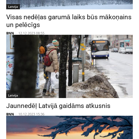
Latvija
Visas nedēļas garumā laiks būs mākoņains
un pelēcīgs
BNN
-
12.12.2023 08:55
Latvija
Jaunnedēļ Latvijā gaidāms atkusnis
BNN
-
10.12.2023 15:36