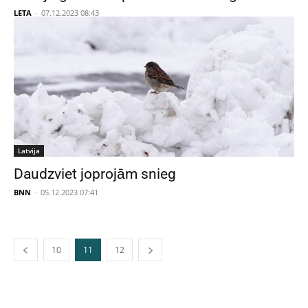
LETA
-
07.12.2023 08:43
Latvija
Daudzviet joprojām snieg
BNN
-
05.12.2023 07:41
10
11
12