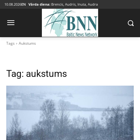
10.08.2026
EN
Vārda diena:
Brencis, Audris, Inuta, Audra
Tags
Aukstums
Tag:
aukstums