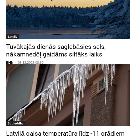
Latvija
Tuvākajās dienās saglabāsies sals,
nākamnedēļ gaidāms siltāks laiks
BNN
-
08.12.2023 08:30
Sabiedrība
Latvijā gaisa temperatūra līdz -11 grādiem