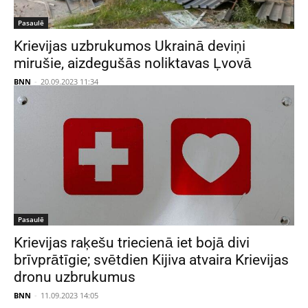
Pasaulē
Krievijas uzbrukumos Ukrainā deviņi
mirušie, aizdegušās noliktavas Ļvovā
BNN
-
20.09.2023 11:34
Pasaulē
Krievijas raķešu triecienā iet bojā divi
brīvprātīgie; svētdien Kijiva atvaira Krievijas
dronu uzbrukumus
BNN
-
11.09.2023 14:05