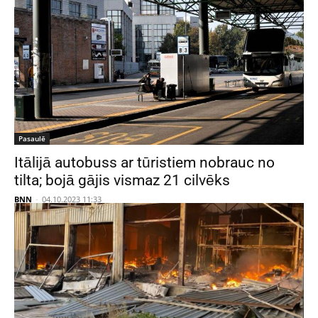
Pasaulē
Itālijā autobuss ar tūristiem nobrauc no
tilta; bojā gājis vismaz 21 cilvēks
BNN
-
04.10.2023 11:33