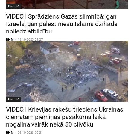
Pasaulē
VIDEO | Sprādziens Gazas slimnīcā: gan
Izraēla, gan palestīniešu Islāma džihāds
noliedz atbildību
BNN
-
18.10.2023 09:27
Pasaulē
VIDEO | Krievijas raķešu trieciens Ukrainas
ciematam piemiņas pasākuma laikā
nogalina vairāk nekā 50 cilvēku
BNN
-
06.10.2023 09:31