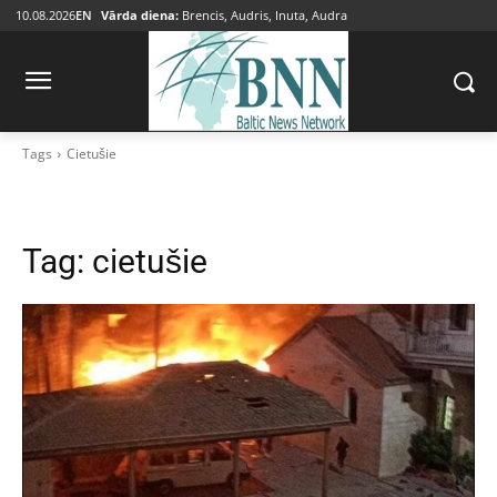
10.08.2026
EN
Vārda diena:
Brencis, Audris, Inuta, Audra
Tags
Cietušie
Tag:
cietušie