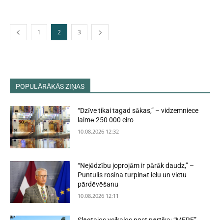
1
2
3
POPULĀRĀKĀS ZIŅAS
“Dzīve tikai tagad sākas,” – vidzemniece
laimē 250 000 eiro
10.08.2026 12:32
“Nejēdzību joprojām ir pārāk daudz,” –
Puntulis rosina turpināt ielu un vietu
pārdēvēšanu
10.08.2026 12:11