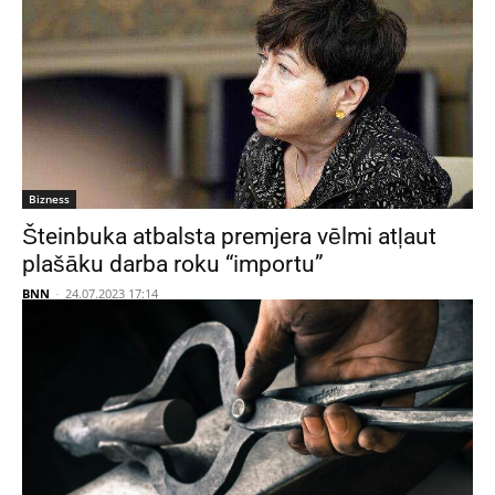
Bizness
Šteinbuka atbalsta premjera vēlmi atļaut
plašāku darba roku “importu”
BNN
-
24.07.2023 17:14