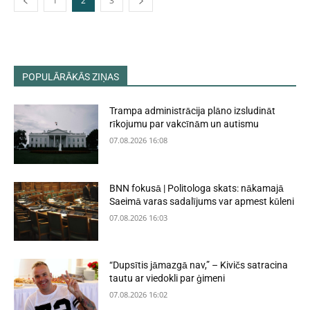
1
2
3
POPULĀRĀKĀS ZIŅAS
Trampa administrācija plāno izsludināt
rīkojumu par vakcīnām un autismu
07.08.2026 16:08
BNN fokusā | Politologa skats: nākamajā
Saeimā varas sadalījums var apmest kūleni
07.08.2026 16:03
“Dupsītis jāmazgā nav,” – Kivičs satracina
tautu ar viedokli par ģimeni
07.08.2026 16:02