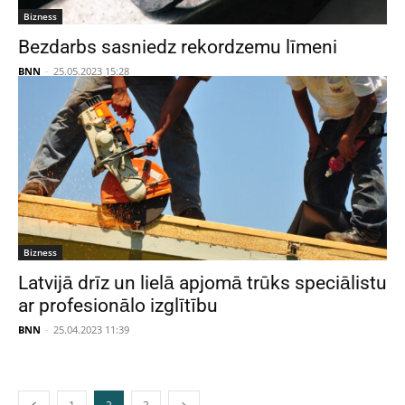
Bizness
Bezdarbs sasniedz rekordzemu līmeni
BNN
-
25.05.2023 15:28
Bizness
Latvijā drīz un lielā apjomā trūks speciālistu
ar profesionālo izglītību
BNN
-
25.04.2023 11:39