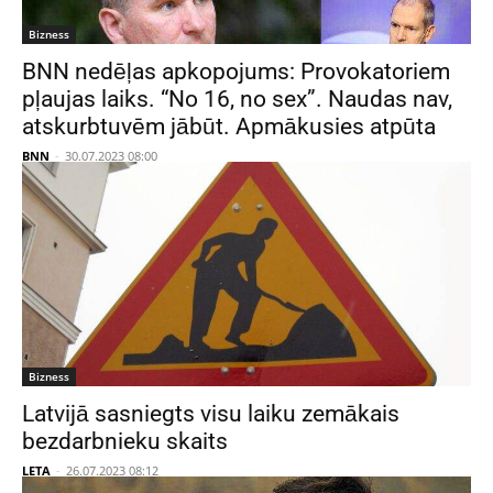
Bizness
BNN nedēļas apkopojums: Provokatoriem
pļaujas laiks. “No 16, no sex”. Naudas nav,
atskurbtuvēm jābūt. Apmākusies atpūta
BNN
-
30.07.2023 08:00
Bizness
Latvijā sasniegts visu laiku zemākais
bezdarbnieku skaits
LETA
-
26.07.2023 08:12