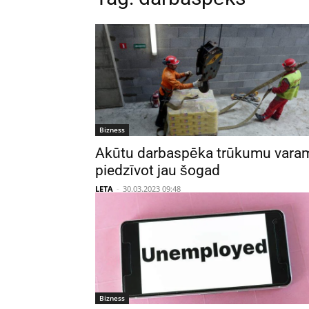
Bizness
Akūtu darbaspēka trūkumu vara
piedzīvot jau šogad
LETA
-
30.03.2023 09:48
Bizness