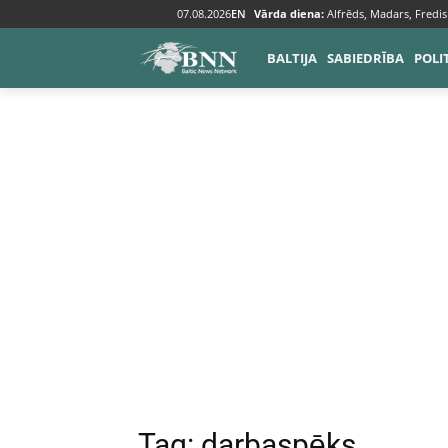
07.08.2026
EN
Vārda diena:
Alfrēds, Madars, Fredis
Tags
Darbaspēks
BALTIJA
SABIEDRĪBA
POLI
Tag:
darbaspēks