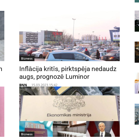
Bizness
m
Inflācija kritīs, pirktspēja nedaudz
augs, prognozē Luminor
BNN
-
15.03.2023 15:42
Bizness