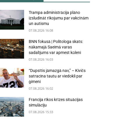
Trampa administrācija plāno
izsludināt rīkojumu par vakcīnām
un autismu
07.08.2026 16:08
BNN fokusā | Politologa skats:
nākamajā Saeimā varas
sadalījums var apmest kūleni
07.08.2026 16:03
“Dupsītis jāmazgā nav,” – Kivičs
satracina tautu ar viedokli par
ģimeni
07.08.2026 16:02
Francija rīkos krīzes situācijas
simulāciju
07.08.2026 15:33