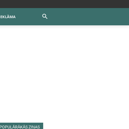
REKLĀMA
POPULĀRĀKĀS ZIŅAS