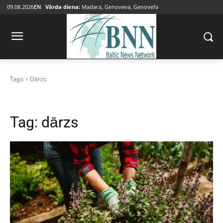
09.08.2026
EN
Vārda diena:
Madara, Genoveva, Genovefa
Tags
Dārzs
Tag:
dārzs