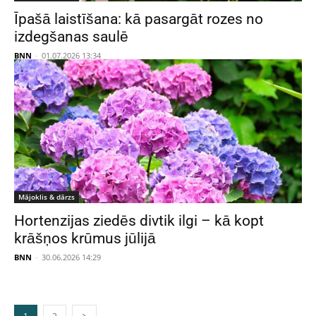
Īpašā laistīšana: kā pasargāt rozes no
izdegšanas saulē
BNN
-
01.07.2026 13:34
Mājoklis & dārzs
Hortenzijas ziedēs divtik ilgi – kā kopt
krāšņos krūmus jūlijā
BNN
-
30.06.2026 14:29