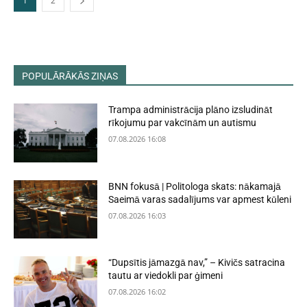
1
2
POPULĀRĀKĀS ZIŅAS
Trampa administrācija plāno izsludināt
rīkojumu par vakcīnām un autismu
07.08.2026 16:08
BNN fokusā | Politologa skats: nākamajā
Saeimā varas sadalījums var apmest kūleni
07.08.2026 16:03
“Dupsītis jāmazgā nav,” – Kivičs satracina
tautu ar viedokli par ģimeni
07.08.2026 16:02