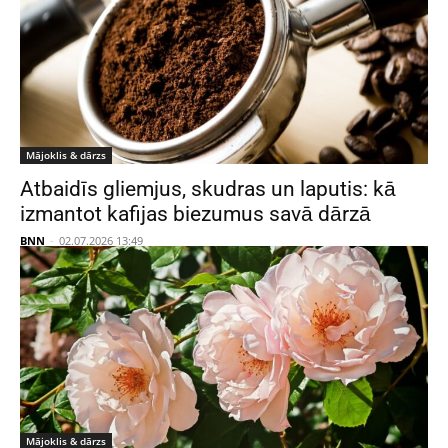
Mājoklis & dārzs
Atbaidīs gliemjus, skudras un laputis: kā
izmantot kafijas biezumus savā dārzā
BNN
-
02.07.2026 13:49
Mājoklis & dārzs