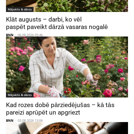
Mājoklis & dārzs
Klāt augusts – darbi, ko vēl
paspēt paveikt dārzā vasaras nogalē
BNN
-
06.08.2026 05:46
Mājoklis & dārzs
Kad rozes dobē pārziedējušas – kā tās
pareizi aprūpēt un apgriezt
BNN
-
03.08.2026 13:06