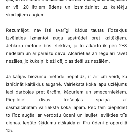
ar vēl 20 litriem ūdens un izsmidziniet uz kaitēkļu
skartajiem augiem.
Rezumējot, nav īsti svarīgi, kādus tautas līdzekļus
izvēlaties izmantot augu apstrādei pret kaitēkļiem.
Jebkura metode būs efektīva, ja to atkārto ik pēc 2–3
nedēļām un ar pareizu devu. Atcerieties arī regulāri ravēt
nezāles, jo kukaiņi bieži dēj olas tieši uz nezālēm.
Ja kafijas biezumu metode nepalīdz, ir arī citi veidi, kā
iznīcināt kaitēkļus augsnē. Valrieksta koka lapu uzlējums
labi darbojas pret ērcēm, kāpuriem un smecerniekiem.
Piepildiet divas trešdaļas spaiņa ar
sasmalcinātām valrieksta koka lapām. Pēc tam piepildiet
to līdz augšai ar verdošu ūdeni un ļaujiet ievilkties trīs
dienas. Iegūto šķīdumu atšķaida ar tīru ūdeni proporcijā
1:5.