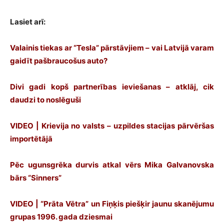
Lasiet arī:
Valainis tiekas ar “Tesla” pārstāvjiem – vai Latvijā varam
gaidīt pašbraucošus auto?
Divi gadi kopš partnerības ieviešanas – atklāj, cik
daudzi to noslēguši
VIDEO | Krievija no valsts – uzpildes stacijas pārvēršas
importētājā
Pēc ugunsgrēka durvis atkal vērs Mika Galvanovska
bārs “Sinners”
VIDEO | “Prāta Vētra” un Fiņķis piešķir jaunu skanējumu
grupas 1996. gada dziesmai