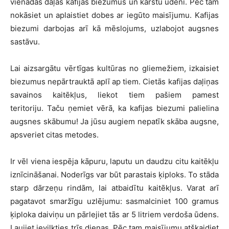
vienādās daļās kafijas biezumus un karstu ūdeni. Pēc tam
nokāsiet un aplaistiet dobes ar iegūto maisījumu. Kafijas
biezumi darbojas arī kā mēslojums, uzlabojot augsnes
sastāvu.
Lai aizsargātu vērtīgas kultūras no gliemežiem, izkaisiet
biezumus nepārtrauktā aplī ap tiem. Cietās kafijas daļiņas
savainos kaitēkļus, liekot tiem pašiem pamest
teritoriju. Taču ņemiet vērā, ka kafijas biezumi palielina
augsnes skābumu! Ja jūsu augiem nepatīk skāba augsne,
apsveriet citas metodes.
Ir vēl viena iespēja kāpuru, laputu un daudzu citu kaitēkļu
iznīcināšanai. Noderīgs var būt parastais ķiploks. To stāda
starp dārzeņu rindām, lai atbaidītu kaitēkļus. Varat arī
pagatavot smaržīgu uzlējumu: sasmalciniet 100 gramus
ķiploka daiviņu un pārlejiet tās ar 5 litriem verdoša ūdens.
Ļaujiet ievilkties trīs dienas. Pēc tam maisījumu atšķaidiet