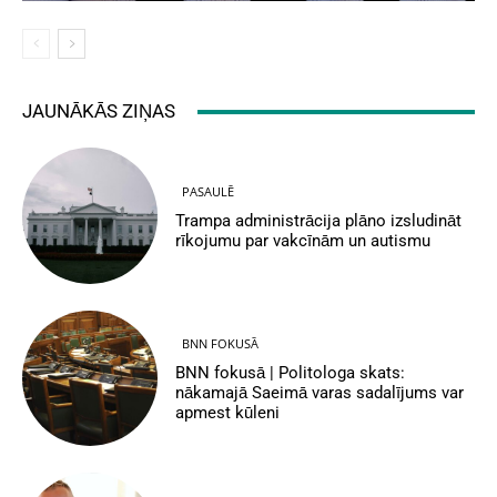
JAUNĀKĀS ZIŅAS
PASAULĒ
Trampa administrācija plāno izsludināt
rīkojumu par vakcīnām un autismu
BNN FOKUSĀ
BNN fokusā | Politologa skats:
nākamajā Saeimā varas sadalījums var
apmest kūleni