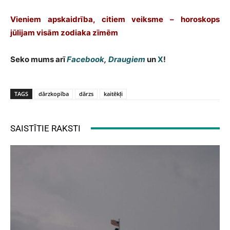
Vieniem apskaidrība, citiem veiksme – horoskops
jūlijam visām zodiaka zīmēm
Seko mums arī
Facebook
,
Draugiem
un
X
!
TAGS
dārzkopība
dārzs
kaitēkļi
SAISTĪTIE RAKSTI