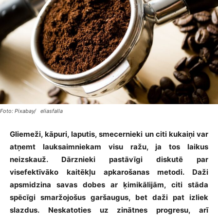
Foto: Pixabay/ eliasfalla
Gliemeži, kāpuri, laputis, smecernieki un citi kukaiņi var
atņemt lauksaimniekam visu ražu, ja tos laikus
neizskauž. Dārznieki pastāvīgi diskutē par
visefektīvāko kaitēkļu apkarošanas metodi. Daži
apsmidzina savas dobes ar ķimikālijām, citi stāda
spēcīgi smaržojošus garšaugus, bet daži pat izliek
slazdus. Neskatoties uz zinātnes progresu, arī