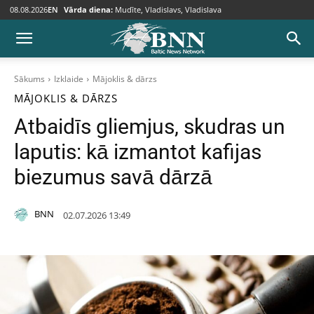
08.08.2026
EN
Vārda diena:
Mudīte, Vladislavs, Vladislava
Sākums
Izklaide
Mājoklis & dārzs
MĀJOKLIS & DĀRZS
Atbaidīs gliemjus, skudras un
laputis: kā izmantot kafijas
biezumus savā dārzā
BNN
02.07.2026 13:49