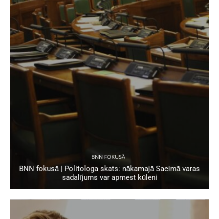
BNN FOKUSĀ
BNN fokusā | Politologa skats: nākamajā Saeimā varas
sadalījums var apmest kūleni