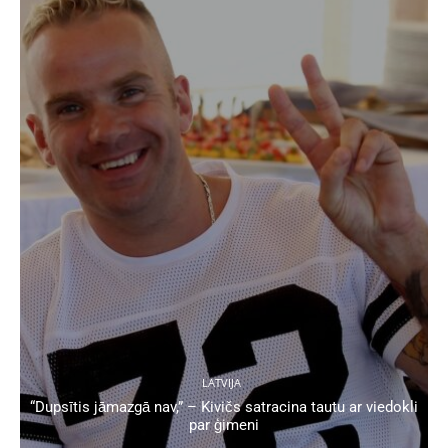
LATVIJA
“Dupsītis jāmazgā nav,” – Kivičs satracina tautu ar viedokli
par ģimeni