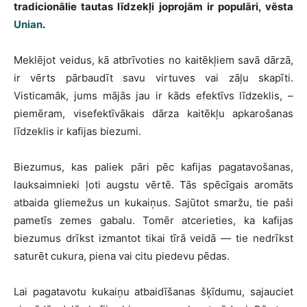
tradicionālie tautas līdzekļi joprojām ir populāri, vēsta
Unian
.
Meklējot veidus, kā atbrīvoties no kaitēkļiem savā dārzā,
ir vērts pārbaudīt savu virtuves vai zāļu skapīti.
Visticamāk, jums mājās jau ir kāds efektīvs līdzeklis, –
piemēram, visefektīvākais dārza kaitēkļu apkarošanas
līdzeklis ir kafijas biezumi.
Biezumus, kas paliek pāri pēc kafijas pagatavošanas,
lauksaimnieki ļoti augstu vērtē. Tās spēcīgais aromāts
atbaida gliemežus un kukaiņus. Sajūtot smaržu, tie paši
pametīs zemes gabalu. Tomēr atcerieties, ka kafijas
biezumus drīkst izmantot tikai tīrā veidā — tie nedrīkst
saturēt cukura, piena vai citu piedevu pēdas.
Lai pagatavotu kukaiņu atbaidīšanas šķīdumu, sajauciet