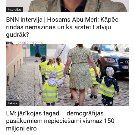
Intervijas
BNN intervija | Hosams Abu Meri: Kāpēc
rindas nemazinās un kā ārstēt Latviju
gudrāk?
BNN
-
26.06.2025 21:00
Latvija
LM: jārīkojas tagad – demogrāfijas
pasākumiem nepieciešami vismaz 150
miljoni eiro