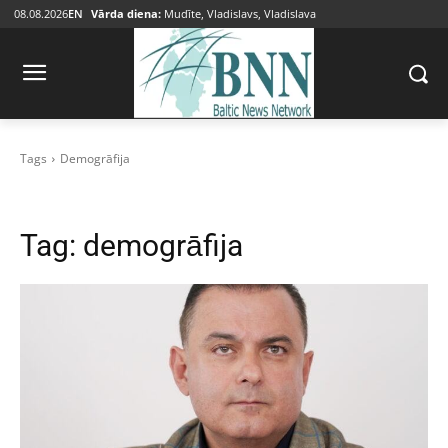
08.08.2026
EN
Vārda diena:
Mudīte, Vladislavs, Vladislava
Tags
Demogrāfija
Tag:
demogrāfija