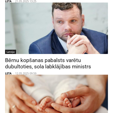
LETA
-
21.05.2025 13:25
Latvija
Bērnu kopšanas pabalsts varētu
dubultoties, sola labklājības ministrs
LETA
-
12.05.2025 09:59