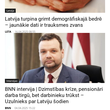
Latvija
Latvija turpina grimt demogrāfiskajā bedrē
– jaunākie dati ir trauksmes zvans
LETA
-
16.04.2025 08:55
Intervijas
BNN intervija | Dzimstības krīze, pensionāri
darba tirgū, bet darbinieku trūkst –
Uzulnieks par Latviju šodien
BNN
-
04.04.2025 15:22