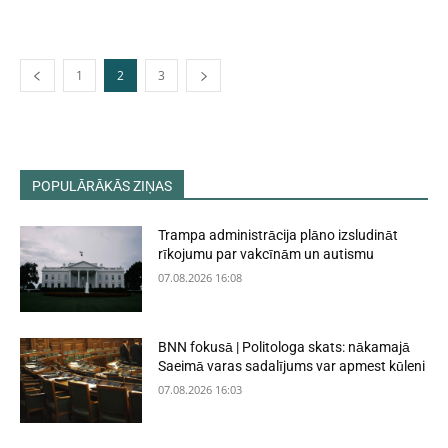
1
2
3
POPULĀRĀKĀS ZIŅAS
Trampa administrācija plāno izsludināt
rīkojumu par vakcīnām un autismu
07.08.2026 16:08
BNN fokusā | Politologa skats: nākamajā
Saeimā varas sadalījums var apmest kūleni
07.08.2026 16:03