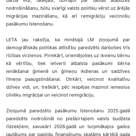
darba vidi, tādējādi, domājot par tautas ataudzes
nodrošināšanu, būtu svarīgi valsts politiku vērst uz ārējās
migrācijas mazināšanu, kā arī remigrāciju veicinošu
pasākumu īstenošanu.
LETA jau rakstīja, ka minētajā LM ziņojumā par
demogrāfiskās politikas attīstību paredzēts darboties trīs
rīcības virzienos. Pirmkārt, orientējoties uz ikvienu bērnu
kā vērtību, tiek ietverti atbalsta pasākumi bērna
ienākšanai ģimenē un ģimeņu ikdienas un sadzīves
līmeņa paaugstināšanai. Otrkārt, veicinot kvalitatīvu
dzīves vidi, un, treškārt, pēc iespējas mazinot iemeslus
cilvēku migrācijai un veicinot remigrāciju.
Ziņojumā paredzēto pasākumu īstenošanu 2025.gadā
paredzēts nodrošināt no piešķirtajiem valsts budžeta
līdzekļiem, savukārt 2026.gadā un turpmākajos gados
jautājums par papildu finansējumu skatāms kārtējā gada