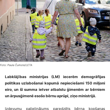
Foto: Paula Čurkste/LETA
Labklājības ministrijas (LM) iecerēm demogrāfijas
politikas uzlabošanai kopumā nepieciešami 150 miljoni
eiro, un šī summa ietver atbalstu ģimenēm ar bērniem
un ārpusģimenē esošo bērnu aprūpi, ziņo ministrijā.
Izdevumu palielinājums paredzēts bērna kopšanas