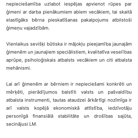
nepieciešamība uzlabot iespējas apvienot rūpes par
ģimeni ar darba pienākumiem abiem vecākiem, tai skaitā
elastīgāks bērna pieskatīšanas pakalpojums atbilstoši
ģimeņu vajadzībām.
Vienlaikus sevišķi būtiska ir mājokļu pieejamība jaunajām
ģimenēm un jaunajiem speciālistiem, kvalitatīva veselības
aprūpe, psiholoģiskais atbalsts vecākiem un citi atbalsta
mehānismi.
Lai arī ģimenēm ar bērniem ir nepieciešami konkrēti un
mērķēti, pierādījumos balstīti valsts un pašvaldību
atbalsta instrumenti, tautas ataudzei ārkārtīgi nozīmīga ir
arī valsts kopējā ekonomiskā attīstība, iedzīvotāju
personīgā finansiālā stabilitāte un drošības sajūta,
secinājusi LM.