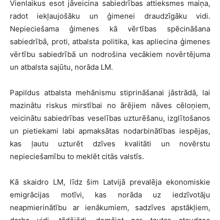
Vienlaikus esot jāveicina sabiedrības attieksmes maiņa,
radot iekļaujošāku un ģimenei draudzīgāku vidi.
Nepieciešama ģimenes kā vērtības spēcināšana
sabiedrībā, proti, atbalsta politika, kas apliecina ģimenes
vērtību sabiedrībā un nodrošina vecākiem novērtējuma
un atbalsta sajūtu, norāda LM.
Papildus atbalsta mehānismu stiprināšanai jāstrādā, lai
mazinātu riskus mirstībai no ārējiem nāves cēloņiem,
veicinātu sabiedrības veselības uzturēšanu, izglītošanos
un pietiekami labi apmaksātas nodarbinātības iespējas,
kas ļautu uzturēt dzīves kvalitāti un novērstu
nepieciešamību to meklēt citās valstīs.
Kā skaidro LM, līdz šim Latvijā prevalēja ekonomiskie
emigrācijas motīvi, kas norāda uz iedzīvotāju
neapmierinātību ar ienākumiem, sadzīves apstākļiem,