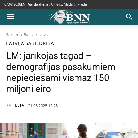
07.08.2026
EN
Vārda diena:
Alfrēds, Madars, Fredis
Sākums
Baltija
Latvija
LATVIJA
SABIEDRĪBA
LM: jārīkojas tagad –
demogrāfijas pasākumiem
nepieciešami vismaz 150
miljoni eiro
LETA
21.05.2025 13:25