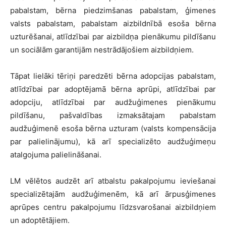
pabalstam, bērna piedzimšanas pabalstam, ģimenes
valsts pabalstam, pabalstam aizbildnībā esoša bērna
uzturēšanai, atlīdzībai par aizbildņa pienākumu pildīšanu
un sociālām garantijām nestrādājošiem aizbildņiem.
Tāpat lielāki tēriņi paredzēti bērna adopcijas pabalstam,
atlīdzībai par adoptējamā bērna aprūpi, atlīdzībai par
adopciju, atlīdzībai par audžuģimenes pienākumu
pildīšanu, pašvaldības izmaksātajam pabalstam
audžuģimenē esoša bērna uzturam (valsts kompensācija
par palielinājumu), kā arī specializēto audžuģimeņu
atalgojuma palielināšanai.
LM vēlētos audzēt arī atbalstu pakalpojumu ieviešanai
specializētajām audžuģimenēm, kā arī ārpusģimenes
aprūpes centru pakalpojumu līdzsvarošanai aizbildņiem
un adoptētājiem.