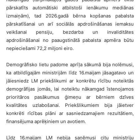
pārskatīts automātiski atbilstoši ienākumu mediānas
izmaiņām), tad 2026.gadā bērna kopšanas pabalsta
pārskatīšanai un arī sociālās apdrošināšanas iemaksu
veikšanai pensiju, bezdarba un invaliditātes
apdrošināšanai no paaugstinātā pabalsta apmēra būtu
nepieciešami 72,2 miljoni eiro.
Demogrāfisko lietu padome aprīļa sākumā bija nolēmusi,
ka atbildīgajām ministrijām līdz 16.maijam jāsagatavo un
jāiesniedz LM priekšlikumi ar konkrētu rīcību noteiktās
demogrāfijas jomās, lai noteiktu nākamgad īstenojamos
prioritāros pasākumus ģimeņu ar bērniem dzīves
kvalitātes uzlabošanai. Priekšlikumiem bija jāietver
konkrēti rīcības plāni ar sasniedzamajiem rezultātiem,
finansējuma aprēķiniem un avotiem.
Līdz 16.maijam LM nebija saņēmusi citu ministriju