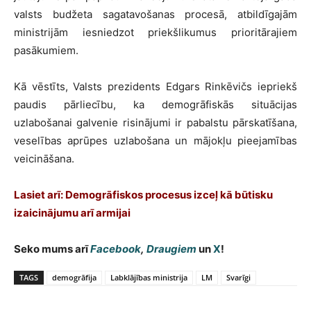
valsts budžeta sagatavošanas procesā, atbildīgajām
ministrijām iesniedzot priekšlikumus prioritārajiem
pasākumiem.
Kā vēstīts, Valsts prezidents Edgars Rinkēvičs iepriekš
paudis pārliecību, ka demogrāfiskās situācijas
uzlabošanai galvenie risinājumi ir pabalstu pārskatīšana,
veselības aprūpes uzlabošana un mājokļu pieejamības
veicināšana.
Lasiet arī: Demogrāfiskos procesus izceļ kā būtisku
izaicinājumu arī armijai
Seko mums arī
Facebook
,
Draugiem
un
X
!
TAGS
demogrāfija
Labklājības ministrija
LM
Svarīgi