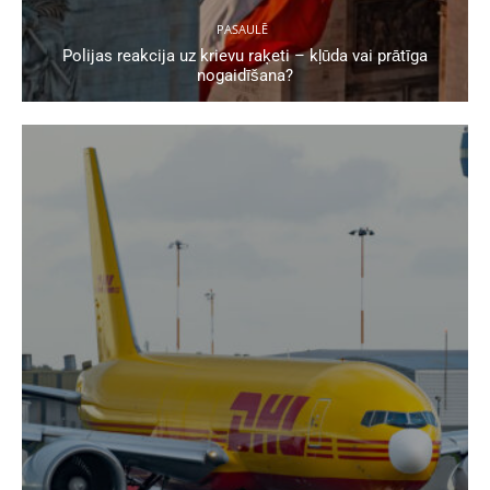
PASAULĒ
Polijas reakcija uz krievu raķeti – kļūda vai prātīga
nogaidīšana?