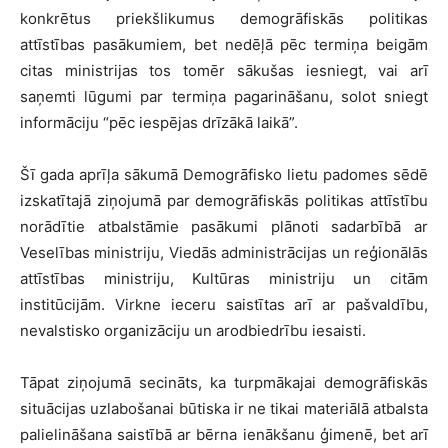
konkrētus priekšlikumus demogrāfiskās politikas
attīstības pasākumiem, bet nedēļā pēc termiņa beigām
citas ministrijas tos tomēr sākušas iesniegt, vai arī
saņemti lūgumi par termiņa pagarināšanu, solot sniegt
informāciju “pēc iespējas drīzākā laikā”.
Šī gada aprīļa sākumā Demogrāfisko lietu padomes sēdē
izskatītajā ziņojumā par demogrāfiskās politikas attīstību
norādītie atbalstāmie pasākumi plānoti sadarbībā ar
Veselības ministriju, Viedās administrācijas un reģionālās
attīstības ministriju, Kultūras ministriju un citām
institūcijām. Virkne ieceru saistītas arī ar pašvaldību,
nevalstisko organizāciju un arodbiedrību iesaisti.
Tāpat ziņojumā secināts, ka turpmākajai demogrāfiskās
situācijas uzlabošanai būtiska ir ne tikai materiālā atbalsta
palielināšana saistībā ar bērna ienākšanu ģimenē, bet arī