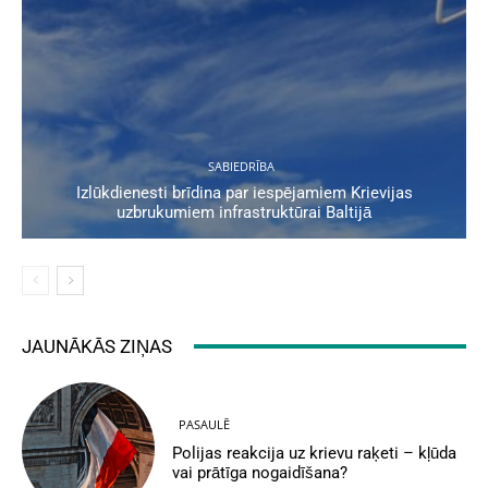
SABIEDRĪBA
Izlūkdienesti brīdina par iespējamiem Krievijas
uzbrukumiem infrastruktūrai Baltijā
JAUNĀKĀS ZIŅAS
PASAULĒ
Polijas reakcija uz krievu raķeti – kļūda
vai prātīga nogaidīšana?