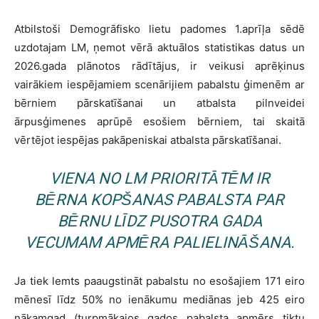
Atbilstoši Demogrāfisko lietu padomes 1.aprīļa sēdē
uzdotajam LM, ņemot vērā aktuālos statistikas datus un
2026.gada plānotos rādītājus, ir veikusi aprēķinus
vairākiem iespējamiem scenārijiem pabalstu ģimenēm ar
bērniem pārskatīšanai un atbalsta pilnveidei
ārpusģimenes aprūpē esošiem bērniem, tai skaitā
vērtējot iespējas pakāpeniskai atbalsta pārskatīšanai.
VIENA NO LM PRIORITĀTĒM IR
BĒRNA KOPŠANAS PABALSTA PAR
BĒRNU LĪDZ PUSOTRA GADA
VECUMAM APMĒRA PALIELINĀŠANA.
Ja tiek lemts paaugstināt pabalstu no esošajiem 171 eiro
mēnesī līdz 50% no ienākumu mediānas jeb 425 eiro
nākamgad (turpmākajos gados pabalsta apmērs tiktu