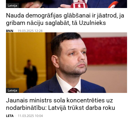
Latvija
Nauda demogrāfijas glābšanai ir jāatrod, ja
gribam nāciju saglabāt, tā Uzulnieks
BNN
-
19.03.2025 12:28
Latvija
Jaunais ministrs sola koncentrēties uz
nodarbinātību: Latvijā trūkst darba roku
LETA
-
11.03.2025 10:04