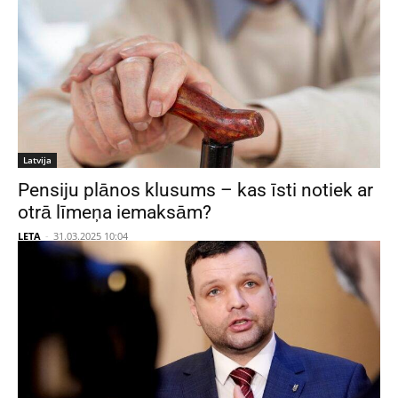
Latvija
Pensiju plānos klusums – kas īsti notiek ar
otrā līmeņa iemaksām?
LETA
-
31.03.2025 10:04