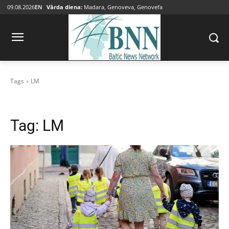
09.08.2026
EN
Vārda diena:
Madara, Genoveva, Genovefa
Tags
LM
Tag:
LM