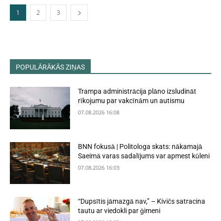
1
2
3
POPULĀRĀKĀS ZIŅAS
Trampa administrācija plāno izsludināt
rīkojumu par vakcīnām un autismu
07.08.2026 16:08
BNN fokusā | Politologa skats: nākamajā
Saeimā varas sadalījums var apmest kūleni
07.08.2026 16:03
“Dupsītis jāmazgā nav,” – Kivičs satracina
tautu ar viedokli par ģimeni