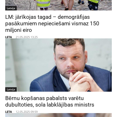
Latvija
LM: jārīkojas tagad – demogrāfijas
pasākumiem nepieciešami vismaz 150
miljoni eiro
LETA
-
21.05.2025 13:25
Latvija
Bērnu kopšanas pabalsts varētu
dubultoties, sola labklājības ministrs
LETA
-
12.05.2025 09:59