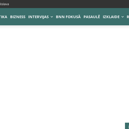
islava
TIKA
BIZNESS
INTERVIJAS
BNN FOKUSĀ
PASAULĒ
IZKLAIDE