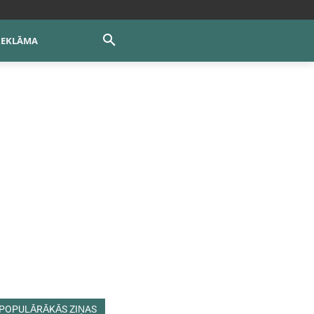
REKLĀMA
POPULĀRĀKĀS ZIŅAS