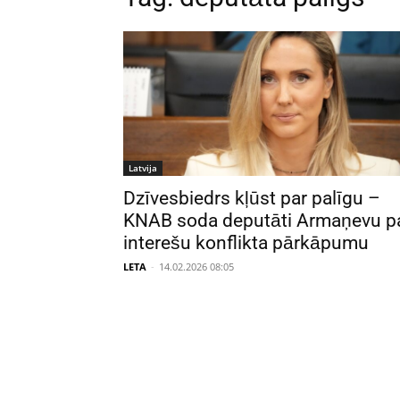
Latvija
Dzīvesbiedrs kļūst par palīgu –
KNAB soda deputāti Armaņevu p
interešu konflikta pārkāpumu
LETA
-
14.02.2026 08:05