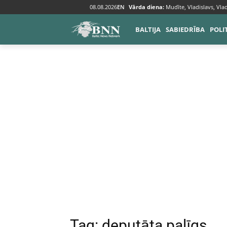
08.08.2026
EN
Vārda diena:
Mudīte, Vladislavs, Vlad
Tags
Deputāta palīgs
BALTIJA
SABIEDRĪBA
POLI
Tag:
deputāta palīgs