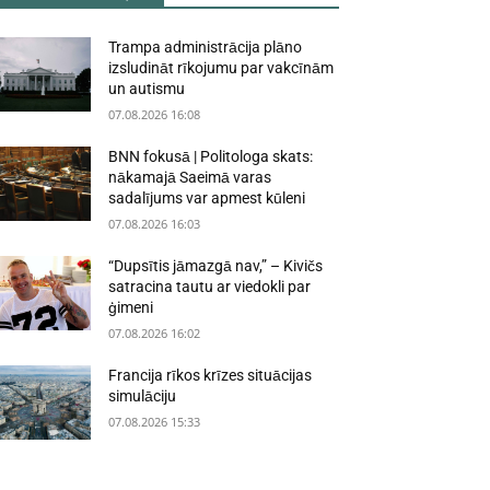
Trampa administrācija plāno
izsludināt rīkojumu par vakcīnām
un autismu
07.08.2026 16:08
BNN fokusā | Politologa skats:
nākamajā Saeimā varas
sadalījums var apmest kūleni
07.08.2026 16:03
“Dupsītis jāmazgā nav,” – Kivičs
satracina tautu ar viedokli par
ģimeni
07.08.2026 16:02
Francija rīkos krīzes situācijas
simulāciju
07.08.2026 15:33