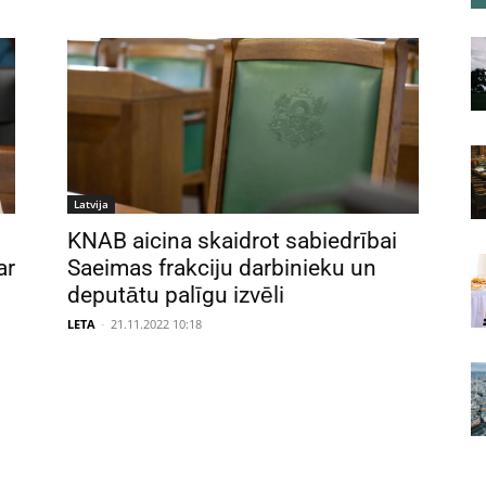
Latvija
KNAB aicina skaidrot sabiedrībai
ar
Saeimas frakciju darbinieku un
deputātu palīgu izvēli
LETA
-
21.11.2022 10:18