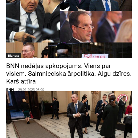
Bizness
BNN nedēļas apkopojums: Viens par
visiem. Saimnieciska ārpolitika. Algu dzīres.
Karš attīra
BNN
-
29.01.2023 08:00