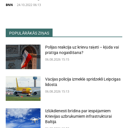
BNN
-
24.10.2022 06:13
POPULĀRĀKĀS ZIŅAS
Polijas reakcija uz krievu raķeti – kļūda vai
prātīga nogaidīšana?
06.08.2026 15:15
Vācijas policija izmeklē spridzekli Leipcigas
lidostā
06.08.2026 15:13
Izlūkdienesti brīdina par iespējamiem
Krievijas uzbrukumiem infrastruktūrai
Baltijā