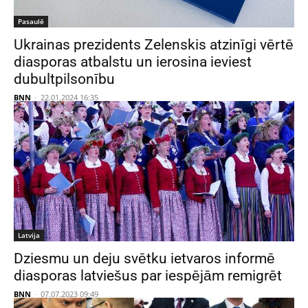
Pasaulē
Ukrainas prezidents Zelenskis atzinīgi vērtē
diasporas atbalstu un ierosina ieviest
dubultpilsonību
BNN
-
22.01.2024 16:35
Latvija
Dziesmu un deju svētku ietvaros informē
diasporas latviešus par iespējām remigrēt
BNN
-
07.07.2023 09:49