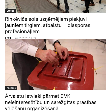
Latvija
Rinkēvičs sola uzņēmējiem piekļuvi
jauniem tirgiem, atbalstu – diasporas
profesionāļiem
LETA
-
26.01.2023 11:53
Pasaulē
Ārvalstu latvieši pārmet CVK
neieinteresētību un sarežģītas prasības
vēlēšanu organizēšanā