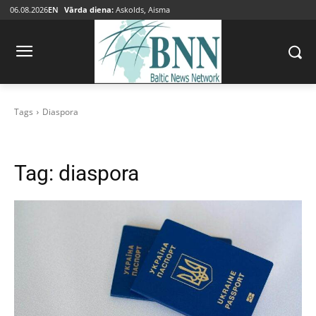
06.08.2026
EN
Vārda diena:
Askolds, Aisma
Tags
Diaspora
Tag:
diaspora