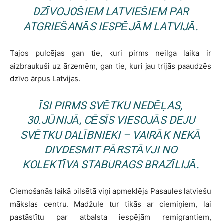
DZĪVOJOŠIEM LATVIEŠIEM PAR
ATGRIEŠANĀS IESPĒJĀM LATVIJĀ.
Tajos pulcējas gan tie, kuri pirms neilga laika ir
aizbraukuši uz ārzemēm, gan tie, kuri jau trijās paaudzēs
dzīvo ārpus Latvijas.
ĪSI PIRMS SVĒTKU NEDĒĻAS,
30.JŪNIJĀ, CĒSĪS VIESOJĀS DEJU
SVĒTKU DALĪBNIEKI – VAIRĀK NEKĀ
DIVDESMIT PĀRSTĀVJI NO
KOLEKTĪVA
STABURAGS
BRAZĪLIJĀ.
Ciemošanās laikā pilsētā viņi apmeklēja Pasaules latviešu
mākslas centru. Madžule tur tikās ar ciemiņiem, lai
pastāstītu par atbalsta iespējām remigrantiem,