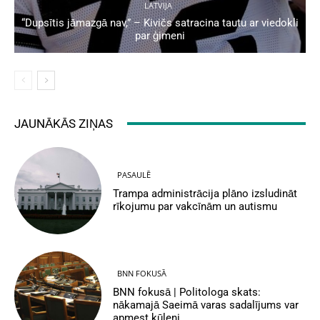
LATVIJA
“Dupsītis jāmazgā nav,” – Kivičs satracina tautu ar viedokli
par ģimeni
JAUNĀKĀS ZIŅAS
PASAULĒ
Trampa administrācija plāno izsludināt
rīkojumu par vakcīnām un autismu
BNN FOKUSĀ
BNN fokusā | Politologa skats:
nākamajā Saeimā varas sadalījums var
apmest kūleni