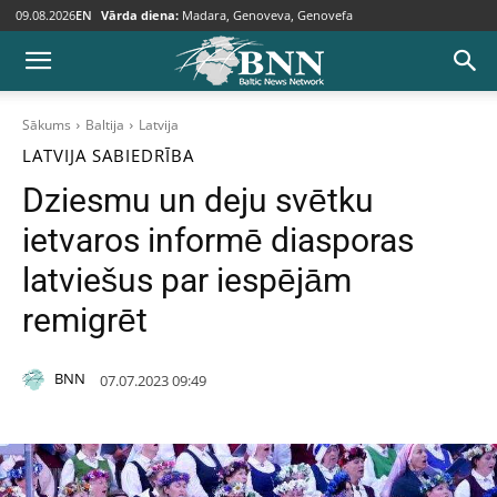
09.08.2026
EN
Vārda diena:
Madara, Genoveva, Genovefa
Sākums
Baltija
Latvija
LATVIJA
SABIEDRĪBA
Dziesmu un deju svētku
ietvaros informē diasporas
latviešus par iespējām
remigrēt
BNN
07.07.2023 09:49