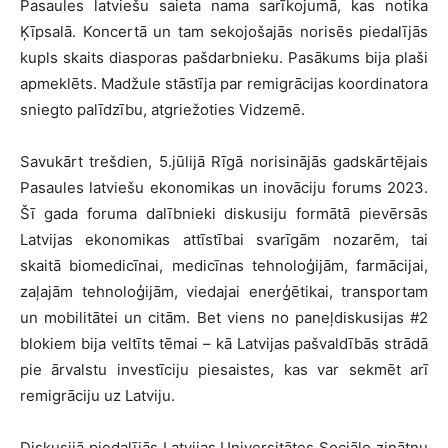
Pasaules latviešu saieta nama sarīkojumā, kas notika
Ķīpsalā. Koncertā un tam sekojošajās norisēs piedalījās
kupls skaits diasporas pašdarbnieku. Pasākums bija plaši
apmeklēts. Madžule stāstīja par remigrācijas koordinatora
sniegto palīdzību, atgriežoties Vidzemē.
Savukārt trešdien, 5.jūlijā Rīgā norisinājās gadskārtējais
Pasaules latviešu ekonomikas un inovāciju forums 2023.
Šī gada foruma dalībnieki diskusiju formātā pievērsās
Latvijas ekonomikas attīstībai svarīgām nozarēm, tai
skaitā biomedicīnai, medicīnas tehnoloģijām, farmācijai,
zaļajām tehnoloģijām, viedajai enerģētikai, transportam
un mobilitātei un citām. Bet viens no paneļdiskusijas #2
blokiem bija veltīts tēmai – kā Latvijas pašvaldībās strādā
pie ārvalstu investīciju piesaistes, kas var sekmēt arī
remigrāciju uz Latviju.
Diskusijā piedalījās Latvijas Universitātes Sociālo zinātņu