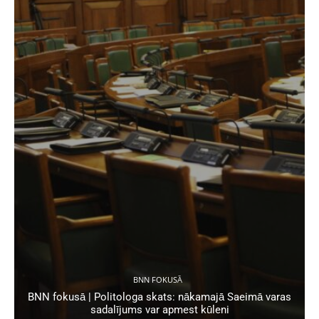
BNN FOKUSĀ
BNN fokusā | Politologa skats: nākamajā Saeimā varas
sadalījums var apmest kūleni