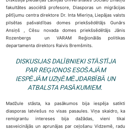
fakultātes asociētā profesore, Diasporas un migrācijas
pētījumu centra direktore Dr. Inta Mieriņa, Liepājas valsts
pilsētas pašvaldības domes priekšsēdētājs Gunārs
Ansiņš , Cēsu novada domes priekšsēdētājs Jānis
Rozenbergs un VARAM Reģionālās politikas
departamenta direktors Raivis Bremšmits.
DISKUSIJAS DALĪBNIEKI STĀSTĪJA
PAR REĢIONOS ESOŠAJĀM
IESPĒJĀM UZŅĒMĒJDARBĪBĀ UN
ATBALSTA PASĀKUMIEM.
Madžule stāsta, ka pasākumos bija iespēja satikti
diasporas latviešus no visas pasaules. Viņa skaidro, ka
remigrantu intereses bija dažādas, vieni tikai
sasveicinājās un aprunājas par ceļošanu Vidzemē, radu