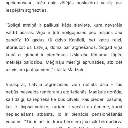
apciemošanu, taču daļa vēlējās noskaidrot vairāķ par
iespējām atgriezties.
“Spilgti atmiņā ir palikusi kāda sieviete, kura nevarēja
valdīt asaras. Viņa ir ļoti noilgojusies pēc mājām. Jau
gandrīz 10 gadus tā dzīvo Kanādā, bet katru reizi,
atbraucot uz Latviju, domā par atgriešanos. Šogad viņa
kopā ar ģimeni ir pieņēmusi izšķirošo lēmumu, tāpēc
meklēja palīdzību. Mēģināju mierīgi aprunāties, atbildēt
uz visiem jautājumiem,” stāsta Madžule.
Viņasprāt, Latvijā atgriezīsies vien neliela daļa – tās
nebūs masveida remigrantu atgriešanās. Madžule norāda,
ka līdzīgi, kā iepriekš tie būs cilvēki, kas pieder īpašumi,
kas ir jāapsaimnieko, kuriem ir vecāki un ģimene, kurai
nepieciešams atbalsts, jo ir pienācis pensionēšanās
vecums. “Tie ir arī tie, kuru bērniem jāuzsāk bērnudārza