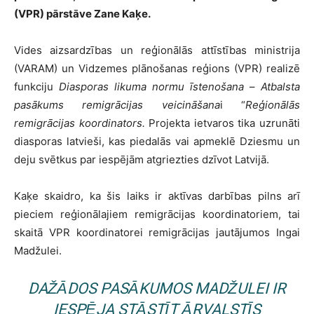
(VPR) pārstāve Zane Kaķe.
Vides aizsardzības un reģionālās attīstības ministrija
(VARAM) un Vidzemes plānošanas reģions (VPR) realizē
funkciju
Diasporas likuma normu īstenošana
–
Atbalsta
pasākums remigrācijas veicināšana
i “
Reģionālās
remigrācijas koordinators.
Projekta ietvaros tika uzrunāti
diasporas latvieši, kas piedalās vai apmeklē Dziesmu un
deju svētkus par iespējām atgriezties dzīvot Latvijā.
Kaķe skaidro, ka šis laiks ir aktīvas darbības pilns arī
pieciem reģionālajiem remigrācijas koordinatoriem, tai
skaitā VPR koordinatorei remigrācijas jautājumos Ingai
Madžulei.
DAŽĀDOS PASĀKUMOS MADŽULEI IR
IESPĒJA STĀSTĪT ĀRVALSTĪS