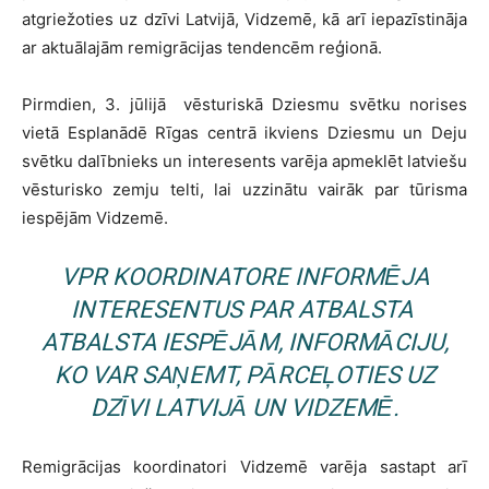
atgriežoties uz dzīvi Latvijā, Vidzemē, kā arī iepazīstināja
ar aktuālajām remigrācijas tendencēm reģionā.
Pirmdien, 3. jūlijā vēsturiskā Dziesmu svētku norises
vietā Esplanādē Rīgas centrā ikviens Dziesmu un Deju
svētku dalībnieks un interesents varēja apmeklēt latviešu
vēsturisko zemju telti, lai uzzinātu vairāk par tūrisma
iespējām Vidzemē.
VPR KOORDINATORE INFORMĒJA
INTERESENTUS PAR ATBALSTA
ATBALSTA IESPĒJĀM, INFORMĀCIJU,
KO VAR SAŅEMT, PĀRCEĻOTIES UZ
DZĪVI LATVIJĀ UN VIDZEMĒ.
Remigrācijas koordinatori Vidzemē varēja sastapt arī