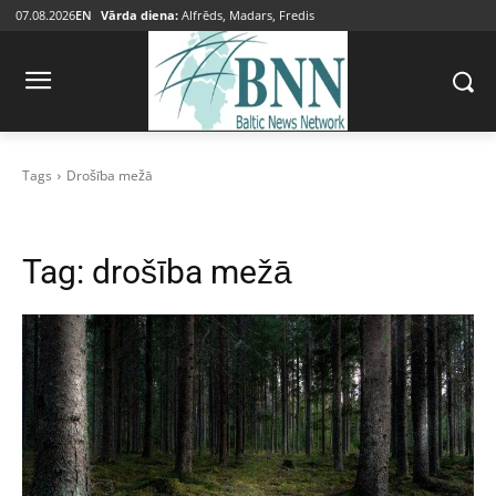
07.08.2026
EN
Vārda diena:
Alfrēds, Madars, Fredis
Tags
Drošība mežā
Tag:
drošība mežā