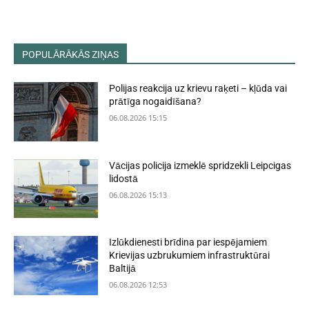
POPULĀRĀKĀS ZIŅAS
Polijas reakcija uz krievu raķeti – kļūda vai
prātīga nogaidīšana?
06.08.2026 15:15
Vācijas policija izmeklē spridzekli Leipcigas
lidostā
06.08.2026 15:13
Izlūkdienesti brīdina par iespējamiem
Krievijas uzbrukumiem infrastruktūrai
Baltijā
06.08.2026 12:53