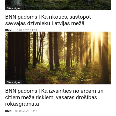
Citas ziņas
BNN padoms | Kā rīkoties, sastopot
savvaļas dzīvnieku Latvijas mežā
BNN
-
16.07.2025 11:59
Citas ziņas
BNN padoms | Kā izvairīties no ērcēm un
citiem meža riskiem: vasaras drošības
rokasgrāmata
BNN
-
03.06.2025 10:47