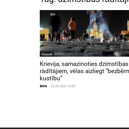
Pasaulē
Krievija, samazinoties dzimstības
rādītājiem, vēlas aizliegt “bezbēr
kustību”
BNN
-
25.09.2024 12:00