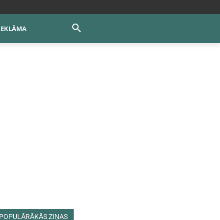
REKLĀMA
POPULĀRĀKĀS ZIŅAS