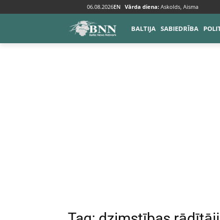
06.08.2026
EN
Vārda diena:
Askolds, Aisma
Tags
Dzimstības rādītāji
BALTIJA
SABIEDRĪBA
POLI
Tag:
dzimstības rādītāji