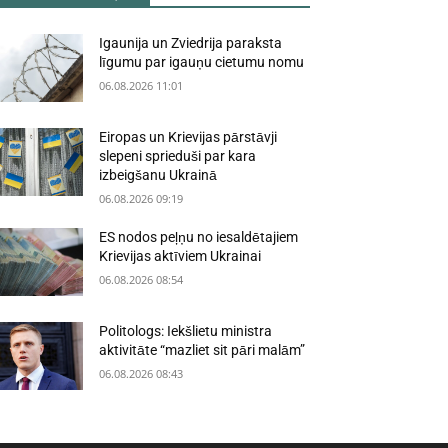
Igaunija un Zviedrija paraksta
līgumu par igauņu cietumu nomu
06.08.2026 11:01
Eiropas un Krievijas pārstāvji
slepeni sprieduši par kara
izbeigšanu Ukrainā
06.08.2026 09:19
ES nodos peļņu no iesaldētajiem
Krievijas aktīviem Ukrainai
06.08.2026 08:54
Politologs: Iekšlietu ministra
aktivitāte “mazliet sit pāri malām”
06.08.2026 08:43