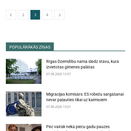
2
3
4
POPULĀRĀKĀS ZIŅAS
Rīgas Dzemdību namā slēdz stāvu, kurā
izvietotas ģimenes palātas
07.08.2026 13:57
Migrācijas komisārs: ES robežu sargāšanai
nevar paļauties tikai uz kaimiņiem
07.08.2026 13:01
Pēc vairāk nekā piecu gadu pauzes