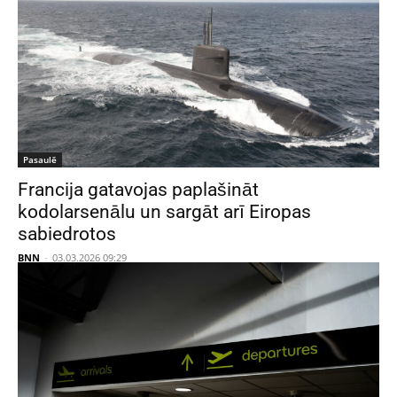
Pasaulē
Francija gatavojas paplašināt
kodolarsenālu un sargāt arī Eiropas
sabiedrotos
BNN
-
03.03.2026 09:29