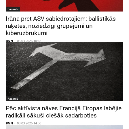
Pasaulē
Irāna pret ASV sabiedrotajiem: ballistikās
raķetes, noziedzīgi grupējumi un
kiberuzbrukumi
BNN
-
05.03.2026 10:18
Pasaulē
Pēc aktīvista nāves Francijā Eiropas labējie
radikāļi sākuši ciešāk sadarboties
BNN
-
03.03.2026 14:50