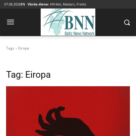
07.08.2026
EN
Vārda diena:
Alfrēds, Madars, Fredis
Tags
Eiropa
Tag:
Eiropa