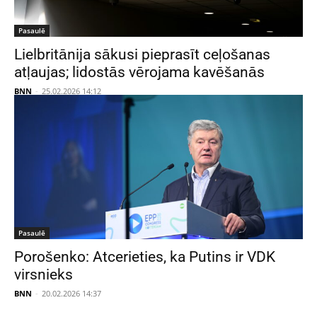
Pasaulē
Lielbritānija sākusi pieprasīt ceļošanas
atļaujas; lidostās vērojama kavēšanās
BNN
-
25.02.2026 14:12
Pasaulē
Porošenko: Atcerieties, ka Putins ir VDK
virsnieks
BNN
-
20.02.2026 14:37