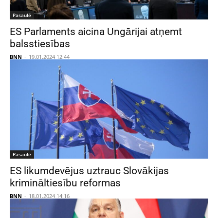
Pasaulē
ES Parlaments aicina Ungārijai atņemt
balsstiesības
BNN
-
19.01.2024 12:44
Pasaulē
ES likumdevējus uztrauc Slovākijas
krimināltiesību reformas
BNN
-
18.01.2024 14:16