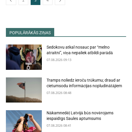
2
3
4
POPULĀRĀKĀS ZIŅAS
Sedokovu atkal nosauc par “melno
atraitni”, viņa nepaliek atbildi parādā
07.08.2026 09:13
Tramps noliedz ieroču trūkumu; draud ar
cietumsodu informācijas nopludinātājiem
07.08.2026 08:48
Nākamnedēļ Latvijā būs novērojams
iespaidīgs Saules aptumsums
07.08.2026 08:41