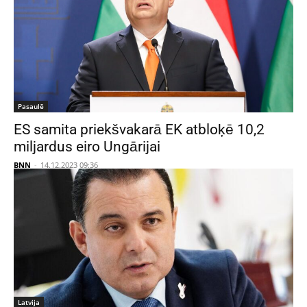
Pasaulē
ES samita priekšvakarā EK atbloķē 10,2
miljardus eiro Ungārijai
BNN
-
14.12.2023 09:36
Latvija