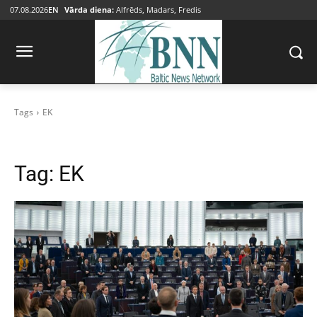
07.08.2026
EN
Vārda diena:
Alfrēds, Madars, Fredis
Tags
EK
Tag:
EK