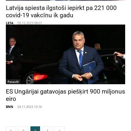
Latvija spiesta ilgstoši iepirkt pa 221 000
covid-19 vakcīnu ik gadu
LETA
-
05.12.2023 08:01
Pasaulē
ES Ungārijai gatavojas piešķirt 900 miljonus
eiro
BNN
-
24.11.2023 12:16