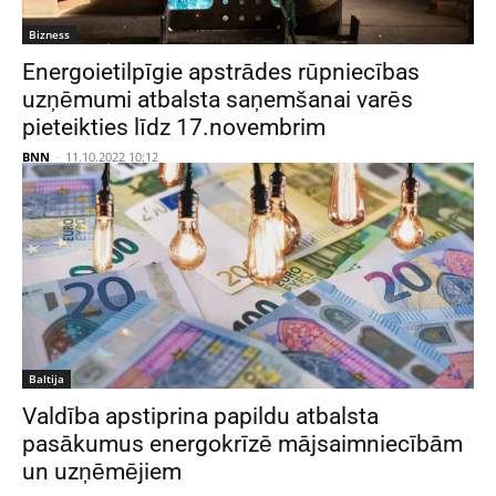
Bizness
Energoietilpīgie apstrādes rūpniecības
uzņēmumi atbalsta saņemšanai varēs
pieteikties līdz 17.novembrim
BNN
-
11.10.2022 10:12
Baltija
Valdība apstiprina papildu atbalsta
pasākumus energokrīzē mājsaimniecībām
un uzņēmējiem