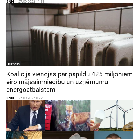
BNN
-
27.09.2022 11:58
Bizness
Koalīcija vienojas par papildu 425 miljoniem
eiro mājsaimniecību un uzņēmumu
energoatbalstam
BNN
-
27.09.2022 05:29