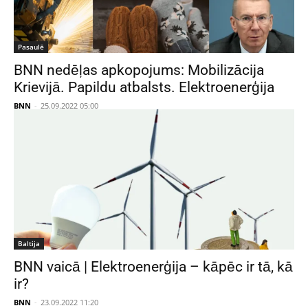
Pasaulē
BNN nedēļas apkopojums: Mobilizācija
Krievijā. Papildu atbalsts. Elektroenerģija
BNN
-
25.09.2022 05:00
Baltija
BNN vaicā | Elektroenerģija – kāpēc ir tā, kā
ir?
BNN
-
23.09.2022 11:20