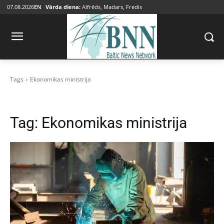
07.08.2026
EN
Vārda diena:
Alfrēds, Madars, Fredis
Tags
Ekonomikas ministrija
Tag:
Ekonomikas ministrija