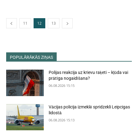
11
12
13
POPULĀRĀKĀS ZIŅAS
Polijas reakcija uz krievu raķeti – kļūda vai
prātīga nogaidīšana?
06.08.2026 15:15
Vācijas policija izmeklē spridzekli Leipcigas
lidostā
06.08.2026 15:13