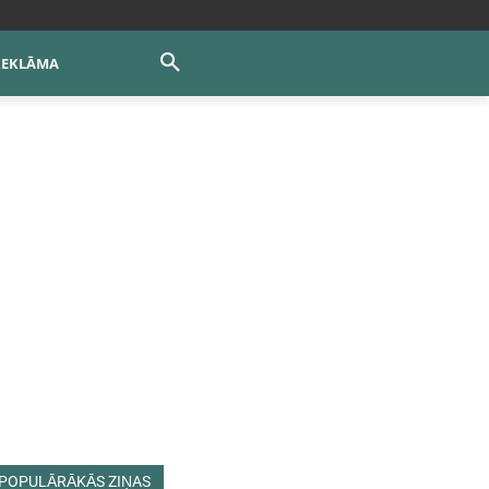
REKLĀMA
POPULĀRĀKĀS ZIŅAS