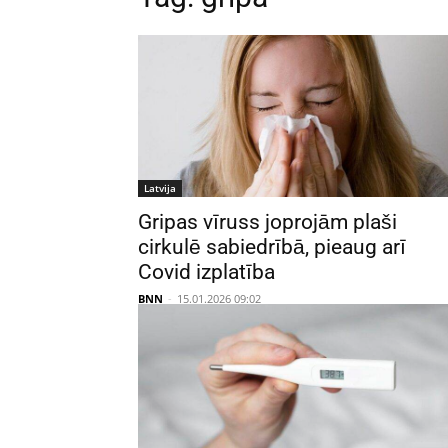
Latvija
Gripas vīruss joprojām plaši
cirkulē sabiedrībā, pieaug arī
Covid izplatība
BNN
-
15.01.2026 09:02