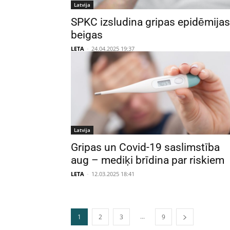
Latvija
SPKC izsludina gripas epidēmijas
beigas
LETA
-
24.04.2025 19:37
Latvija
Gripas un Covid-19 saslimstība
aug – mediķi brīdina par riskiem
LETA
-
12.03.2025 18:41
...
1
2
3
9