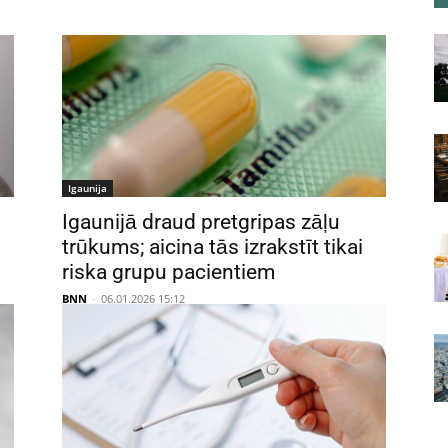
Igaunija
Igaunijā draud pretgripas zāļu
trūkums; aicina tās izrakstīt tikai
riska grupu pacientiem
BNN
-
06.01.2026 15:12