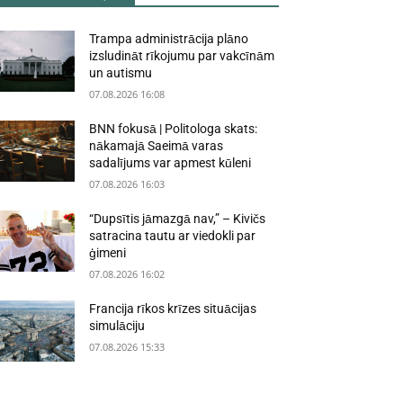
Trampa administrācija plāno
izsludināt rīkojumu par vakcīnām
un autismu
07.08.2026 16:08
BNN fokusā | Politologa skats:
nākamajā Saeimā varas
sadalījums var apmest kūleni
07.08.2026 16:03
“Dupsītis jāmazgā nav,” – Kivičs
satracina tautu ar viedokli par
ģimeni
07.08.2026 16:02
Francija rīkos krīzes situācijas
simulāciju
07.08.2026 15:33