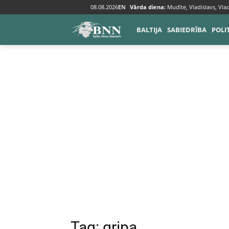
08.08.2026
EN
Vārda diena:
Mudīte, Vladislavs, Vlad
Tags
Gripa
BALTIJA
SABIEDRĪBA
POLI
Tag:
gripa