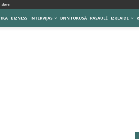
islava
TIKA
BIZNESS
INTERVIJAS
BNN FOKUSĀ
PASAULĒ
IZKLAIDE