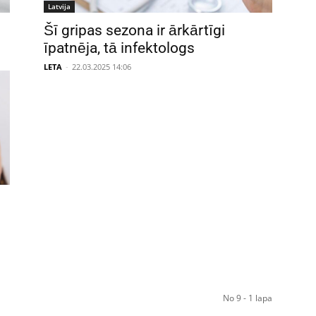
Latvija
Šī gripas sezona ir ārkārtīgi
īpatnēja, tā infektologs
LETA
-
22.03.2025 14:06
No 9 - 1 lapa