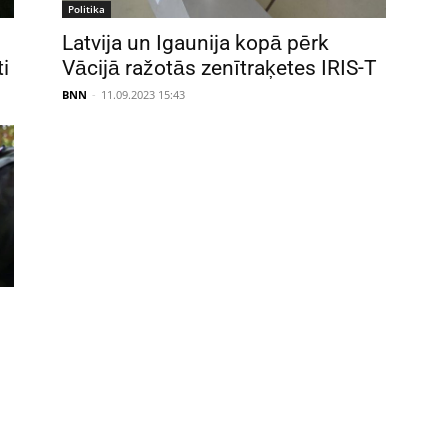
Politika
Latvija un Igaunija kopā pērk
i
Vācijā ražotās zenītraķetes IRIS-T
BNN
-
11.09.2023 15:43