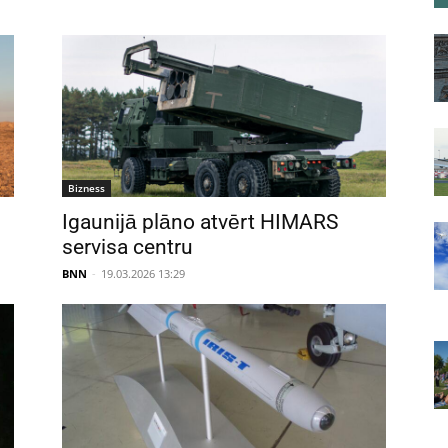
Bizness
Igaunijā plāno atvērt HIMARS
servisa centru
BNN
-
19.03.2026 13:29