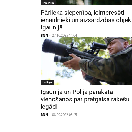
Igaunija
Pārlieka slepenība, ieinteresēti
ienaidnieki un aizsardzības objekt
Igaunijā
BNN
-
27.10.2025 14:04
Baltija
Igaunija un Polija paraksta
vienošanos par pretgaisa raķešu
iegādi
BNN
-
08.09.2022 08:45