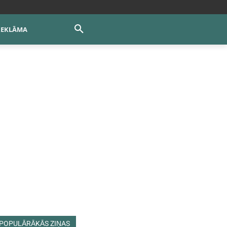
REKLĀMA
POPULĀRĀKĀS ZIŅAS