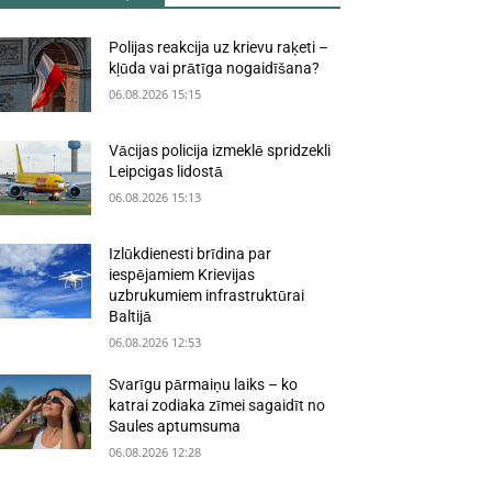
Polijas reakcija uz krievu raķeti –
kļūda vai prātīga nogaidīšana?
06.08.2026 15:15
Vācijas policija izmeklē spridzekli
Leipcigas lidostā
06.08.2026 15:13
Izlūkdienesti brīdina par
iespējamiem Krievijas
uzbrukumiem infrastruktūrai
Baltijā
06.08.2026 12:53
Svarīgu pārmaiņu laiks – ko
katrai zodiaka zīmei sagaidīt no
Saules aptumsuma
06.08.2026 12:28