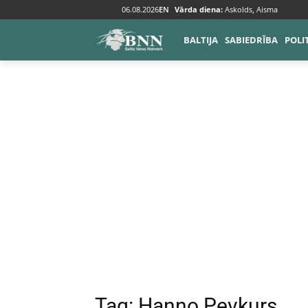
06.08.2026
EN
Vārda diena:
Askolds, Aisma
Tags
Hanno Pevkurs
BALTIJA
SABIEDRĪBA
POLI
Tag:
Hanno Pevkurs