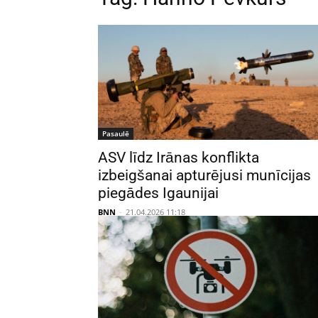
Pasaulē
ASV līdz Irānas konflikta
izbeigšanai apturējusi munīcijas
piegādes Igaunijai
BNN
-
21.04.2026 11:18