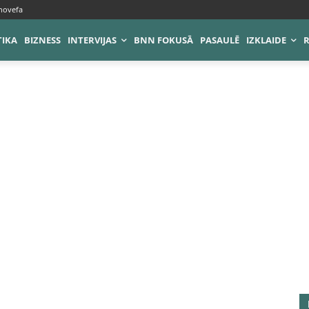
novefa
TIKA
BIZNESS
INTERVIJAS
BNN FOKUSĀ
PASAULĒ
IZKLAIDE