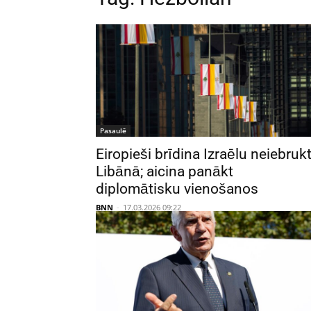
Pasaulē
Eiropieši brīdina Izraēlu neiebruk
Libānā; aicina panākt
diplomātisku vienošanos
BNN
-
17.03.2026 09:22