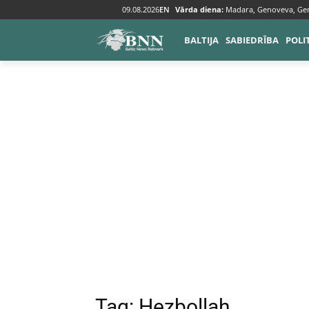
09.08.2026
EN
Vārda diena:
Madara, Genoveva, Ge
Tags
Hezbollah
BALTIJA
SABIEDRĪBA
POLI
Tag:
Hezbollah