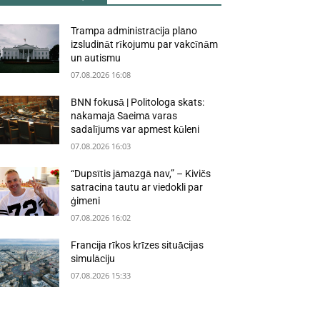
Trampa administrācija plāno
izsludināt rīkojumu par vakcīnām
un autismu
07.08.2026 16:08
BNN fokusā | Politologa skats:
nākamajā Saeimā varas
sadalījums var apmest kūleni
07.08.2026 16:03
“Dupsītis jāmazgā nav,” – Kivičs
satracina tautu ar viedokli par
ģimeni
07.08.2026 16:02
Francija rīkos krīzes situācijas
simulāciju
07.08.2026 15:33