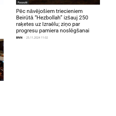
Pasaulē
Pēc nāvējošiem triecieniem
Beirūtā “Hezbollah” izšauj 250
raķetes uz Izraēlu; ziņo par
progresu pamiera noslēgšanai
BNN
-
25.11.2024 11:02
o