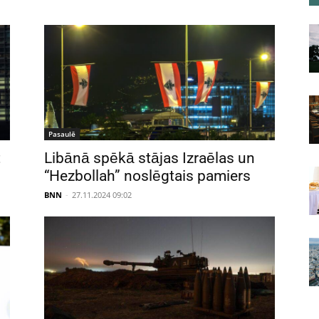
Pasaulē
t
Libānā spēkā stājas Izraēlas un
“Hezbollah” noslēgtais pamiers
BNN
-
27.11.2024 09:02