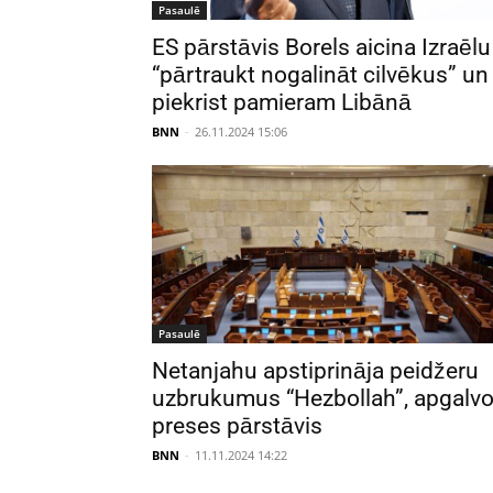
Pasaulē
ES pārstāvis Borels aicina Izraēlu
“pārtraukt nogalināt cilvēkus” un
piekrist pamieram Libānā
BNN
-
26.11.2024 15:06
Pasaulē
Netanjahu apstiprināja peidžeru
uzbrukumus “Hezbollah”, apgalv
preses pārstāvis
BNN
-
11.11.2024 14:22