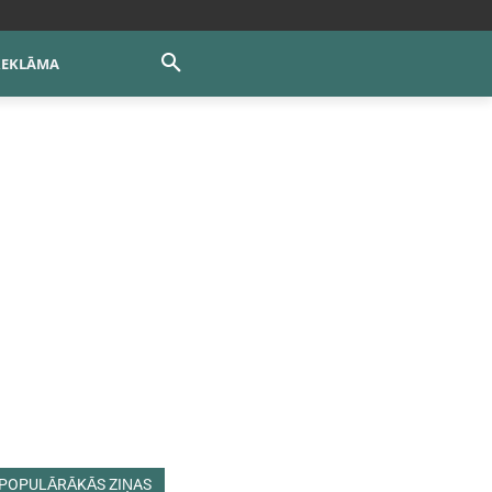
REKLĀMA
POPULĀRĀKĀS ZIŅAS