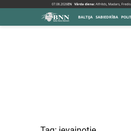
07.08.2026
EN
Vārda diena:
Alfrēds, Madars, Fredis
Tags
Ievainotie
BALTIJA
SABIEDRĪBA
POLI
Tag:
ievainotie