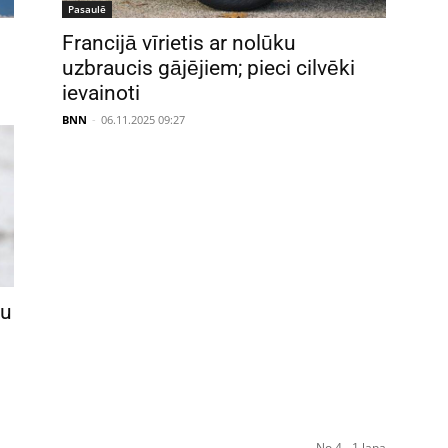
Pasaulē
Francijā vīrietis ar nolūku
uzbraucis gājējiem; pieci cilvēki
ievainoti
BNN
-
06.11.2025 09:27
šu
No 4 - 1 lapa