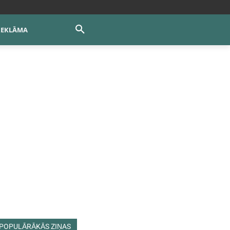
REKLĀMA
POPULĀRĀKĀS ZIŅAS