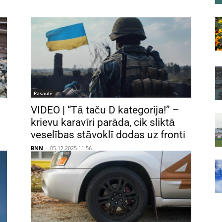
Pasaulē
VIDEO | “Tā taču D kategorija!” –
krievu karavīri parāda, cik sliktā
veselības stāvoklī dodas uz fronti
BNN
-
05.12.2025 11:56