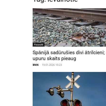
Pasaulē
Spānijā sadūrušies divi ātrilcieni;
upuru skaits pieaug
BNN
-
19.01.2026 10:23