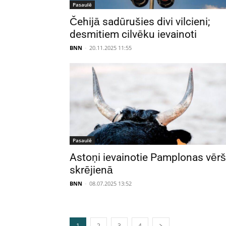
Pasaulē
Čehijā sadūrušies divi vilcieni;
desmitiem cilvēku ievainoti
BNN
-
20.11.2025 11:55
Pasaulē
Astoņi ievainotie Pamplonas vēr
skrējienā
BNN
-
08.07.2025 13:52
1
2
3
4