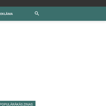
REKLĀMA
POPULĀRĀKĀS ZIŅAS