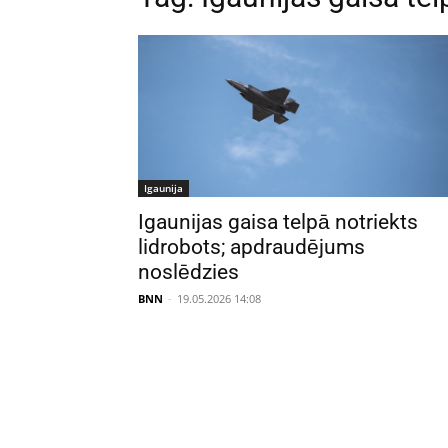
Igaunija
Igaunijas gaisa telpā notriekts
lidrobots; apdraudējums
noslēdzies
BNN
-
19.05.2026 14:08