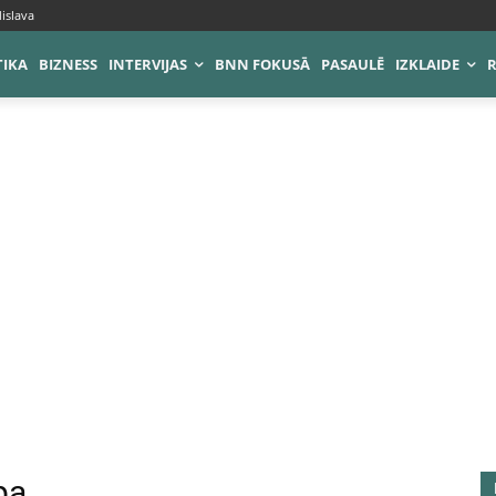
islava
TIKA
BIZNESS
INTERVIJAS
BNN FOKUSĀ
PASAULĒ
IZKLAIDE
pa