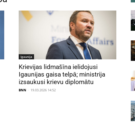
Igaunija
Krievijas lidmašīna ielidojusi
Igaunijas gaisa telpā; ministrija
izsaukusi krievu diplomātu
BNN
-
19.03.2026 14:52