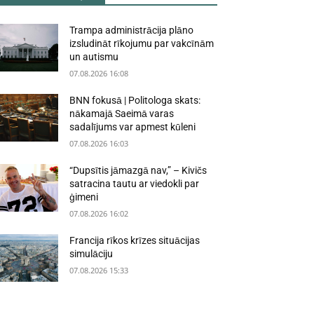
Trampa administrācija plāno
izsludināt rīkojumu par vakcīnām
un autismu
07.08.2026 16:08
BNN fokusā | Politologa skats:
nākamajā Saeimā varas
sadalījums var apmest kūleni
07.08.2026 16:03
“Dupsītis jāmazgā nav,” – Kivičs
satracina tautu ar viedokli par
ģimeni
07.08.2026 16:02
Francija rīkos krīzes situācijas
simulāciju
07.08.2026 15:33