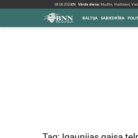
08.08.2026
EN
Vārda diena:
Mudīte, Vladislavs, Vlad
Tags
Igaunijas gaisa telpa
BALTIJA
SABIEDRĪBA
POLI
Tag:
Igaunijas gaisa tel