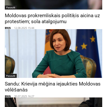
Pasaulē
Moldovas prokremliskais politiķis aicina uz
protestiem; sola atalgojumu
BNN
-
12.08.2025 15:44
Pasaulē
Sandu: Krievija mēģina iejaukties Moldovas
vēlēšanās
BNN
-
30.07.2025 16:27