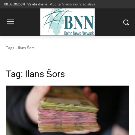
08.08.2026
EN
Vārda diena:
Mudīte, Vladislavs, Vladislava
Tags
Ilans Šors
Tag:
Ilans Šors