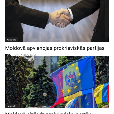
Pasaulē
Moldovā apvienojas prokrieviskās partijas
BNN
-
22.07.2025 14:54
Pasaulē