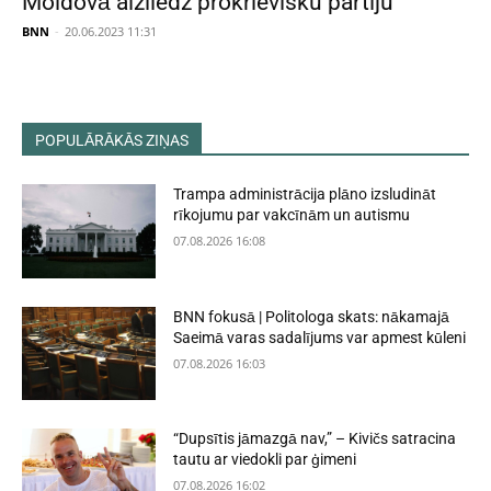
Moldovā aizliedz prokrievisku partiju
BNN
-
20.06.2023 11:31
POPULĀRĀKĀS ZIŅAS
Trampa administrācija plāno izsludināt
rīkojumu par vakcīnām un autismu
07.08.2026 16:08
BNN fokusā | Politologa skats: nākamajā
Saeimā varas sadalījums var apmest kūleni
07.08.2026 16:03
“Dupsītis jāmazgā nav,” – Kivičs satracina
tautu ar viedokli par ģimeni
07.08.2026 16:02