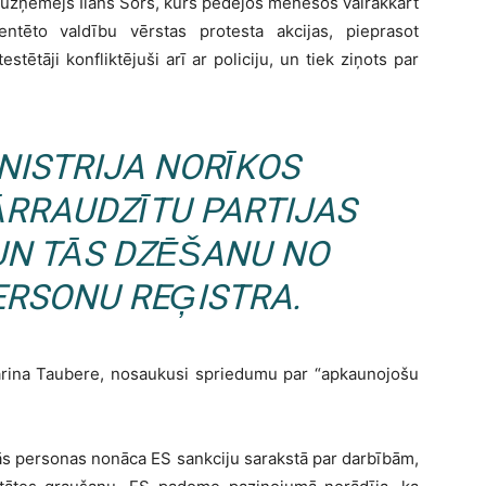
s uzņēmējs Ilans Šors, kurš pēdējos mēnešos vairākkārt
entēto valdību vērstas protesta akcijas, pieprasot
ētāji konfliktējuši arī ar policiju, un tiek ziņots par
INISTRIJA NORĪKOS
PĀRRAUDZĪTU PARTIJAS
UN TĀS DZĒŠANU NO
ERSONU REĢISTRA.
rina Taubere, nosaukusi spriedumu par “apkaunojošu
šās personas nonāca ES sankciju sarakstā par darbībām,