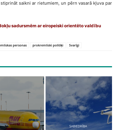
iprināt saikni ar rietumiem, un pērn vasarā kļuva par
edokļu sadursmēm ar eiropeiski orientēto valdību
emliskas personas
prokremliski politiķi
Svarīgi
SABIEDRĪBA