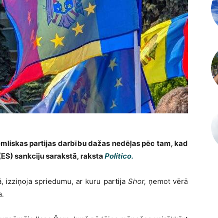
emliskas partijas darbību dažas nedēļas pēc tam, kad
(ES) sankciju sarakstā, raksta
Politico.
, izziņoja spriedumu, ar kuru partija
Shor,
ņemot vērā
a.