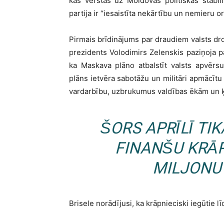
kas vērstas uz Moldovas politiskās stabi
partija ir “iesaistīta nekārtību un nemieru 
Pirmais brīdinājums par draudiem valsts dr
prezidents Volodimirs Zelenskis paziņoja p
ka Maskava plāno atbalstīt valsts apvērs
plāns ietvēra sabotāžu un militāri apmācītu
vardarbību, uzbrukumus valdības ēkām un 
ŠORS APRĪLĪ TIK
FINANŠU KRĀ
MILJONU
Brisele norādījusi, ka krāpnieciski iegūtie l