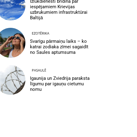
Izlūkdienesti brīdina par
iespējamiem Krievijas
uzbrukumiem infrastruktūrai
Baltijā
EZOTĒRIKA
Svarīgu pārmaiņu laiks – ko
katrai zodiaka zīmei sagaidīt
no Saules aptumsuma
PASAULĒ
Igaunija un Zviedrija paraksta
līgumu par igauņu cietumu
nomu