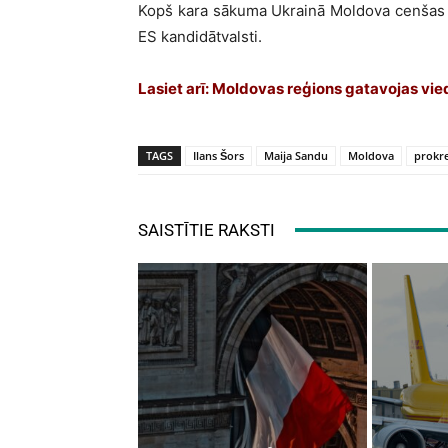
Kopš kara sākuma Ukrainā Moldova cenšas st
ES kandidātvalsti.
Lasiet arī: Moldovas reģions gatavojas vi
TAGS
Ilans Šors
Maija Sandu
Moldova
prokr
SAISTĪTIE RAKSTI