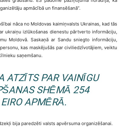
litātes graušanu. ES padome paziņojumā norādīja, ka
organizētāju apmācībā un finansēšanā”.
ošībai nāca no Moldovas kaimiņvalsts Ukrainas, kad tās
ar ukraiņu izlūkošanas dienestu pārtverto informāciju,
umu Moldovā. Saskaņā ar Sandu sniegto informāciju,
 personu, kas maskējušās par civiliedzīvotājiem, veiktu
ķīlnieku saņemšanu.
A ATZĪTS PAR VAINĪGU
PŠANAS SHĒMĀ 254
 EIRO APMĒRĀ.
īdzekļi bija paredzēti valsts apvērsuma organizēšanai.