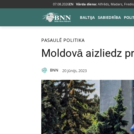
07.08.2026
EN
Vārda diena:
Alfrēds, Madars, Fredis
BALTIJA
SABIEDRĪBA
POLI
Sākums
Pasaulē
PASAULĒ
POLITIKA
Moldovā aizliedz pr
BNN
20 jūnijs, 2023