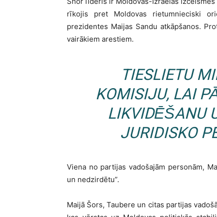
Shor līderis ir Moldovas-Izraēlas izcelsme
rīkojis pret Moldovas rietumnieciski ori
prezidentes Maijas Sandu atkāpšanos. Protest
vairākiem arestiem.
TIESLIETU M
KOMISIJU, LAI 
LIKVIDĒŠANU 
JURIDISKO P
Viena no partijas vadošajām personām, Ma
un nedzirdētu”.
Maijā Šors, Taubere un citas partijas vado