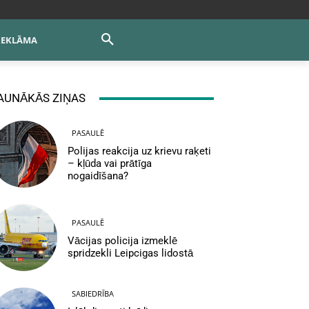
REKLĀMA
AUNĀKĀS ZIŅAS
PASAULĒ
Polijas reakcija uz krievu raķeti
– kļūda vai prātīga
nogaidīšana?
PASAULĒ
Vācijas policija izmeklē
spridzekli Leipcigas lidostā
SABIEDRĪBA