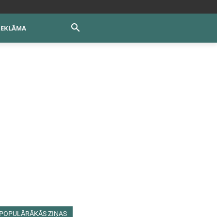
REKLĀMA
POPULĀRĀKĀS ZIŅAS