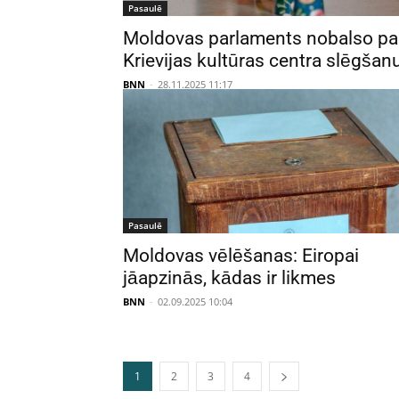
Pasaulē
Moldovas parlaments nobalso pa
Krievijas kultūras centra slēgšan
BNN
-
28.11.2025 11:17
Pasaulē
Moldovas vēlēšanas: Eiropai
jāapzinās, kādas ir likmes
BNN
-
02.09.2025 10:04
1
2
3
4