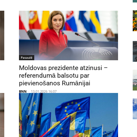
Pasaulē
Moldovas prezidente atzinusi –
referendumā balsotu par
pievienošanos Rumānijai
BNN
-
13.01.2026 16:07