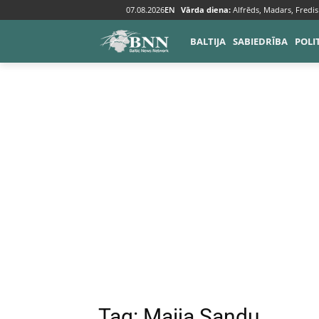
07.08.2026
EN
Vārda diena:
Alfrēds, Madars, Fredis
Tags
Maija Sandu
BALTIJA
SABIEDRĪBA
POLI
Tag:
Maija Sandu