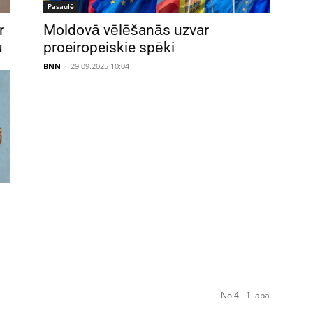
Pasaulē
r
Moldovā vēlēšanās uzvar
u
proeiropeiskie spēki
BNN
-
29.09.2025 10:04
No 4 - 1 lapa