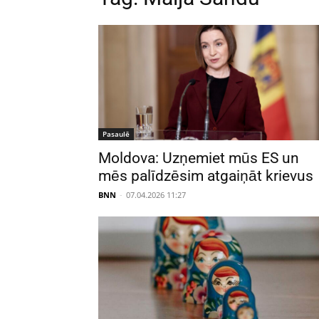
Pasaulē
Moldova: Uzņemiet mūs ES un
mēs palīdzēsim atgaiņāt krievus
BNN
-
07.04.2026 11:27