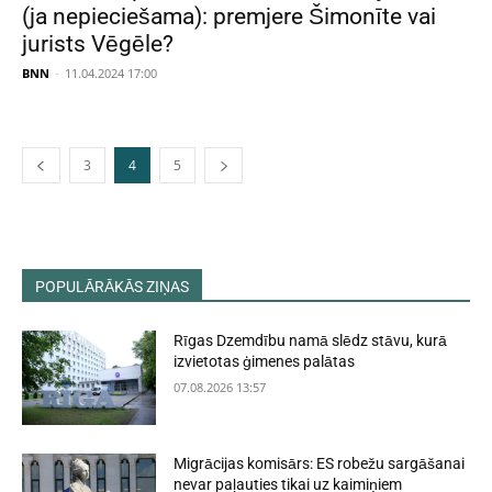
(ja nepieciešama): premjere Šimonīte vai
jurists Vēgēle?
BNN
-
11.04.2024 17:00
3
4
5
POPULĀRĀKĀS ZIŅAS
Rīgas Dzemdību namā slēdz stāvu, kurā
izvietotas ģimenes palātas
07.08.2026 13:57
Migrācijas komisārs: ES robežu sargāšanai
nevar paļauties tikai uz kaimiņiem