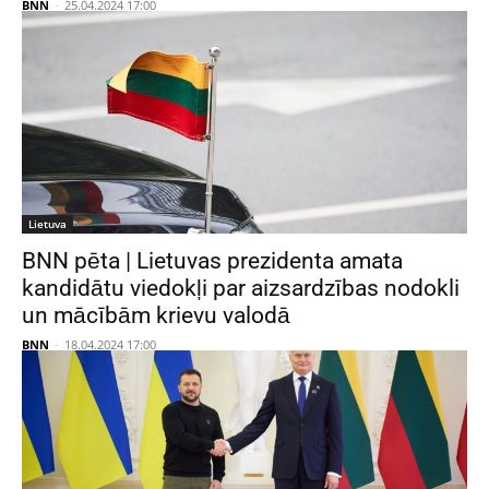
BNN
-
25.04.2024 17:00
Lietuva
BNN pēta | Lietuvas prezidenta amata
kandidātu viedokļi par aizsardzības nodokli
un mācībām krievu valodā
BNN
-
18.04.2024 17:00