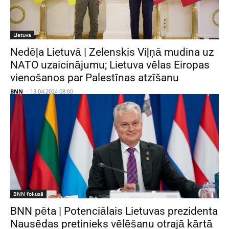
Lietuva
Nedēļa Lietuvā | Zelenskis Viļņā mudina uz
NATO uzaicinājumu; Lietuva vēlas Eiropas
vienošanos par Palestīnas atzīšanu
BNN
-
13.04.2024 08:00
BNN fokusā
BNN pēta | Potenciālais Lietuvas prezidenta
Nausēdas pretinieks vēlēšanu otrajā kārtā