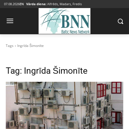
07.08.2026
EN
Vārda diena:
Alfrēds, Madars, Fredis
Tags
Ingrīda Šimonīte
Tag:
Ingrīda Šimonīte