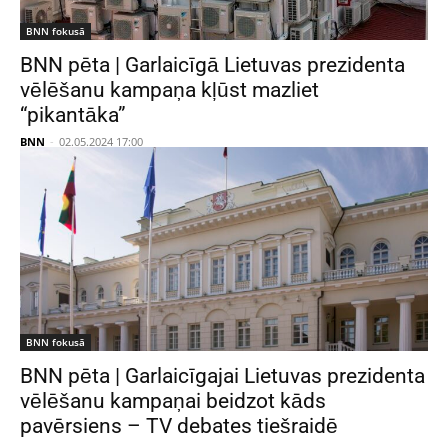
BNN fokusā
BNN pēta | Garlaicīgā Lietuvas prezidenta
vēlēšanu kampaņa kļūst mazliet
“pikantāka”
BNN
-
02.05.2024 17:00
BNN fokusā
BNN pēta | Garlaicīgajai Lietuvas prezidenta
vēlēšanu kampaņai beidzot kāds
pavērsiens – TV debates tiešraidē