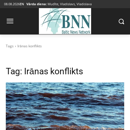
08.08.2026
EN
Vārda diena:
Mudīte, Vladislavs, Vladislava
Tags
Irānas konflikts
Tag:
Irānas konflikts