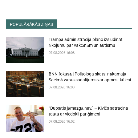
POPULĀRĀKĀS ZIŅAS
Trampa administrācija plāno izsludināt
rīkojumu par vakcīnām un autismu
07.08.2026 16:08
BNN fokusā | Politologa skats: nākamajā
Saeimā varas sadalījums var apmest kūleni
07.08.2026 16:03
“Dupsītis jāmazgā nav,” – Kivičs satracina
tautu ar viedokli par ģimeni
07.08.2026 16:02