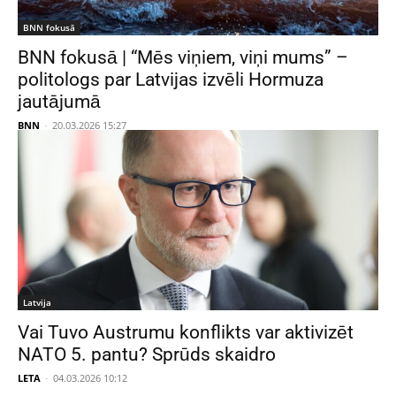
BNN fokusā
BNN fokusā | “Mēs viņiem, viņi mums” –
politologs par Latvijas izvēli Hormuza
jautājumā
BNN
-
20.03.2026 15:27
Latvija
Vai Tuvo Austrumu konflikts var aktivizēt
NATO 5. pantu? Sprūds skaidro
LETA
-
04.03.2026 10:12