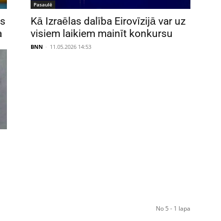
Pasaulē
us
Kā Izraēlas dalība Eirovīzijā var uz
a
visiem laikiem mainīt konkursu
BNN
-
11.05.2026 14:53
No 5 - 1 lapa