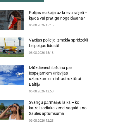
Polijas reakcija uz krievu raķeti –
kļūda vai prātīga nogaidīšana?
06.08.2026 15:15
Vācijas policija izmeklē spridzekli
Leipcigas lidostā
06.08.2026 15:13
Izlūkdienesti brīdina par
iespējamiem Krievijas
uzbrukumiem infrastruktūrai
Baltijā
06.08.2026 12:53
Svarīgu pārmaiņu laiks – ko
katrai zodiaka zīmei sagaidīt no
Saules aptumsuma
06.08.2026 12:28