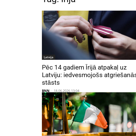
Latvija
Pēc 14 gadiem Īrijā atpakaļ uz
Latviju: iedvesmojošs atgriešanā
stāsts
BNN
-
18.06.2026 13:04