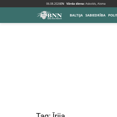
06.08.2026
EN
Vārda diena:
Askolds, Aisma
Tags
Īrija
BALTIJA
SABIEDRĪBA
POLI
Tag:
Īrija