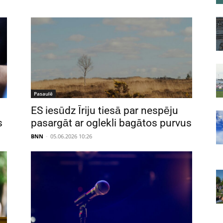
Pasaulē
ES iesūdz Īriju tiesā par nespēju
s
pasargāt ar oglekli bagātos purvus
BNN
-
05.06.2026 10:26