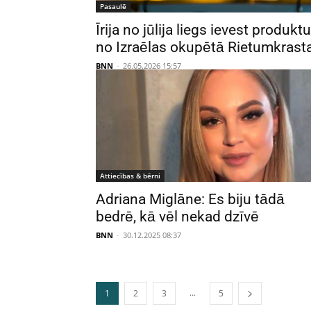
Pasaulē
Īrija no jūlija liegs ievest produkt
no Izraēlas okupētā Rietumkrast
BNN
-
26.05.2026 15:57
Attiecības & bērni
Adriana Miglāne: Es biju tādā
bedrē, kā vēl nekad dzīvē
BNN
-
30.12.2025 08:37
...
1
2
3
5