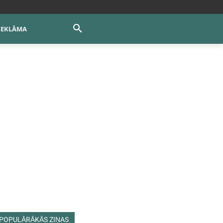
REKLĀMA
POPULĀRĀKĀS ZIŅAS