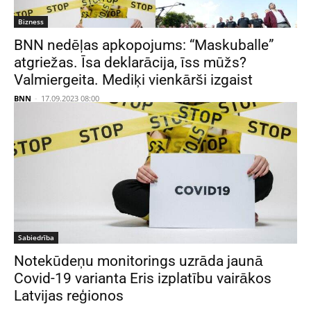
Bizness
BNN nedēļas apkopojums: “Maskuballe”
atgriežas. Īsa deklarācija, īss mūžs?
Valmiergeita. Mediķi vienkārši izgaist
BNN
-
17.09.2023 08:00
Sabiedrība
Notekūdeņu monitorings uzrāda jaunā
Covid-19 varianta Eris izplatību vairākos
Latvijas reģionos