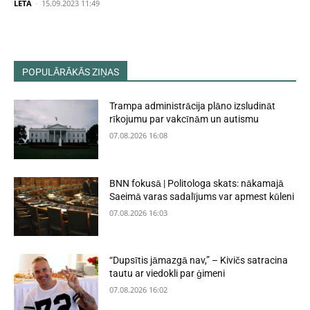
LETA
-
15.09.2023 11:49
POPULĀRĀKĀS ZIŅAS
Trampa administrācija plāno izsludināt
rīkojumu par vakcīnām un autismu
07.08.2026 16:08
BNN fokusā | Politologa skats: nākamajā
Saeimā varas sadalījums var apmest kūleni
07.08.2026 16:03
“Dupsītis jāmazgā nav,” – Kivičs satracina
tautu ar viedokli par ģimeni
07.08.2026 16:02