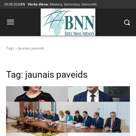
09.08.2026
EN
Vārda diena:
Madara, Genoveva, Genovefa
Tags
Jaunais paveids
Tag:
jaunais paveids