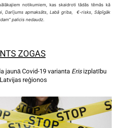
lākajiem notikumiem, kas skaidroti tādās tēmās kā
i
,
Darījums apmaksāts
,
Labā griba
,
€-risks
,
Sāpīgāk
rdam” palicis nedaudz
.
NTS ZOGAS
a jaunā Covid-19 varianta
Eris
izplatību
Latvijas reģionos