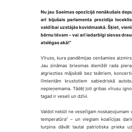
Nu jau Saeimas opozīcijā nonākušais depu
arī bijušais parlamenta prezidija locekl
valdībai uzstājās kovidmaskā. Šķiet, vienī
bērnu tēvam – vai arī iedarbīgi sievas drau
atslēgas akā!”
Vīruss, kura pandēmijas cenšamies aizmirs
Jau zināmas briesmas diemžēl rada pierad
atgriezties mājsēdē bez teātriem, koncer
līmlentām krustotiem sabiedriskā aut
nepieņemama. Tādēļ ļoti gribas vīrusu igno
tagad ir veseli un dzīvi.
Valdot nebūt ne veselīgam noskaņojumam v
temperatūra” – un vieglam koalīcijas dari
turpina dāvāt tautai patriotiska prieka 