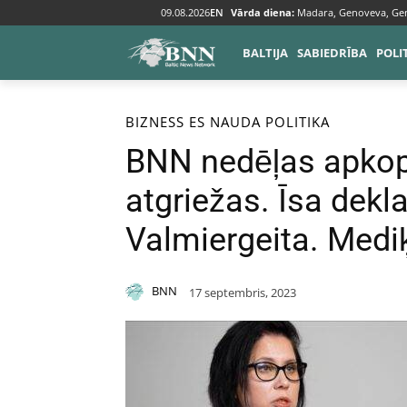
09.08.2026
EN
Vārda diena:
Madara, Genoveva, Ge
BALTIJA
SABIEDRĪBA
POLI
Sākums
Bizness
BIZNESS
ES NAUDA
POLITIKA
BNN nedēļas apkop
atgriežas. Īsa dekl
Valmiergeita. Mediķ
BNN
17 septembris, 2023