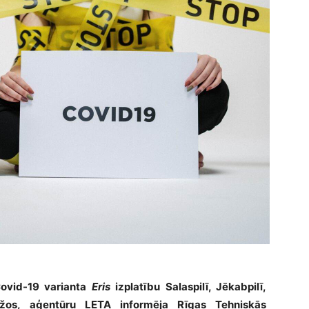
ovid-19 varianta
Eris
izplatību Salaspilī, Jēkabpilī,
ažos, aģentūru LETA informēja Rīgas Tehniskās