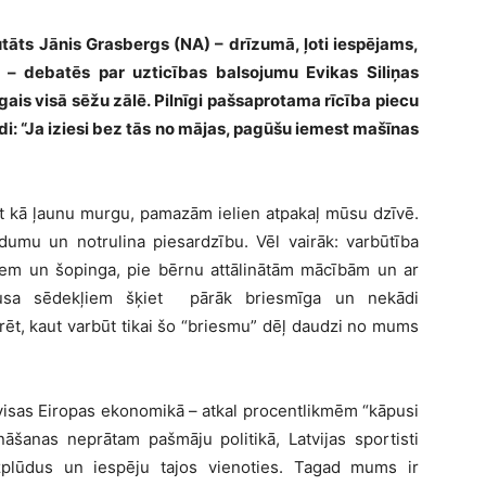
tāts Jānis Grasbergs (NA) – drīzumā, ļoti iespējams,
is – debatēs par uzticības balsojumu Evikas Siliņas
gais visā sēžu zālē. Pilnīgi pašsaprotama rīcība piecu
di: “Ja iziesi bez tās no mājas, pagūšu iemest mašīnas
t kā ļaunu murgu, pamazām ielien atpakaļ mūsu dzīvē.
umu un notrulina piesardzību. Vēl vairāk: varbūtība
tiem un šopinga, pie bērnu attālinātām mācībām un ar
obusa sēdekļiem šķiet pārāk briesmīga un nekādi
rēt, kaut varbūt tikai šo “briesmu” dēļ daudzi no mums
isas Eiropas ekonomikā – atkal procentlikmēm “kāpusi
nāšanas neprātam pašmāju politikā, Latvijas sportisti
uzplūdus un iespēju tajos vienoties. Tagad mums ir