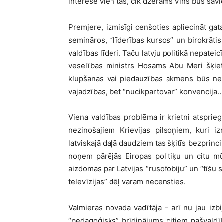
interesē vien tas, cik dzerams vīns būs sav
Premjere, izmisīgi cenšoties apliecināt gat
semināros, “līderības kursos” un birokrātis
valdības līderi. Taču latvju politikā nepate
veselības ministrs Hosams Abu Meri šķiet
klupšanas vai piedauzības akmens būs ne 
vajadzības, bet “nucikpartovar” konvencija
Viena valdības problēma ir krietni atsprie
nezinošajiem Krievijas pilsoņiem, kuri iz
latviskajā daļā daudziem tas šķitīs bezprinc
noņem pārējās Eiropas politiķu un citu mū
aizdomas par Latvijas “rusofobiju” un “tīšu s
televīzijas” dēļ varam necensties.
Valmieras novada vadītāja – arī nu jau izb
“pedagoģisks” brīdinājums citiem pašvald