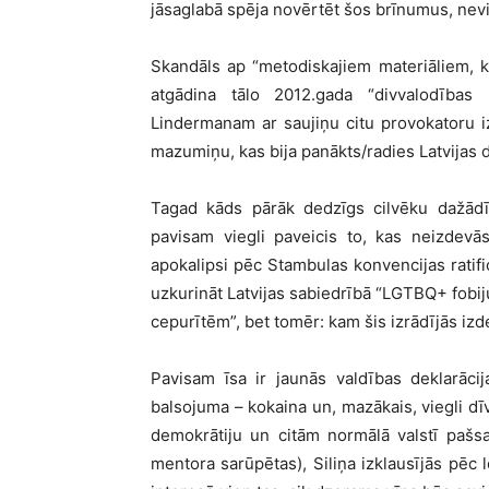
jāsaglabā spēja novērtēt šos brīnumus, nevi
Skandāls ap “metodiskajiem materiāliem, 
atgādina tālo 2012.gada “divvalodības
Lindermanam ar saujiņu citu provokatoru iz
mazumiņu, kas bija panākts/radies Latvijas 
Tagad kāds pārāk dedzīgs cilvēku dažādīb
pavisam viegli paveicis to, kas neizdevās
apokalipsi pēc Stambulas konvencijas ratifi
uzkurināt Latvijas sabiedrībā “LGTBQ+ fobiju”
cepurītēm”, bet tomēr: kam šis izrādījās izd
Pavisam īsa ir jaunās valdības deklarāci
balsojuma – kokaina un, mazākais, viegli dīv
demokrātiju un citām normālā valstī pašs
mentora sarūpētas), Siliņa izklausījās pēc