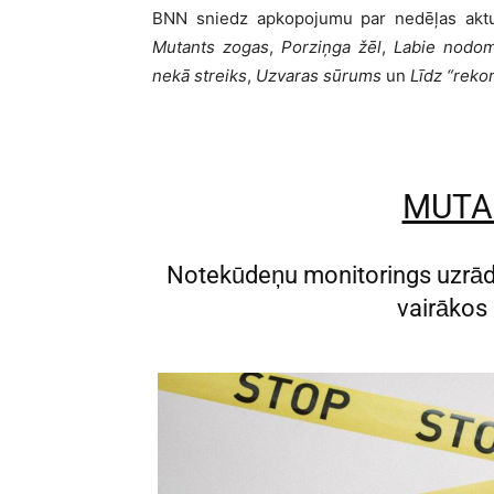
BNN sniedz apkopojumu par nedēļas aktuā
Mutants zogas
,
Porziņga žēl
,
Labie nodom
nekā streiks
,
Uzvaras sūrums
un
Līdz “reko
MUTA
Notekūdeņu monitorings uzrād
vairākos 