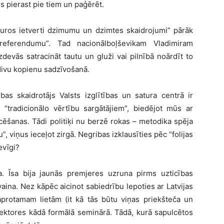
s pierast pie tiem un paģērēt.
kuros ietverti dzimumu un dzimtes skaidrojumi” pārāk
 referendumu”. Tad nacionālboļševikam Vladimiram
devās satracināt tautu un gluži vai pilnībā noārdīt to
divu kopienu sadzīvošanā.
as skaidrotājs Valsts izglītības un satura centrā ir
 “tradicionālo vērtību sargātājiem”, biedējot mūs ar
cēšanas. Tādi politiķi nu berzē rokas – metodika spēja
, viņus ieceļot zirgā. Negribas izklausīties pēc “folijas
evīgi?
ja. Īsa bija jaunās premjeres uzruna pirms uzticības
aina. Nez kāpēc aicinot sabiedrību lepoties ar Latvijas
aprotamam lietām (it kā tās būtu viņas priekšteča un
 lektores kādā formālā seminārā. Tādā, kurā sapulcētos