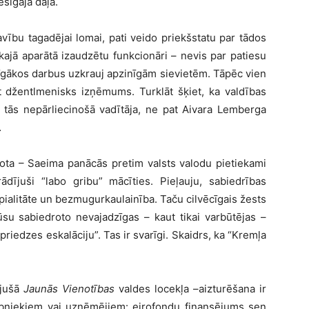
iesīgajā daļā.
avību tagadējai lomai, pati veido priekšstatu par tādos
kajā aparātā izaudzētu funkcionāri – nevis par patiesu
icīgākos darbus uzkrauj apzinīgām sievietēm. Tāpēc vien
 džentlmenisks izņēmums. Turklāt šķiet, ka valdības
tās nepārliecinošā vadītāja, ne pat Aivara Lemberga
…
gota – Saeima panācās pretim valsts valodu pietiekami
rādījuši “labo gribu” mācīties. Pieļauju, sabiedrības
ipialitāte un bezmugurkaulainība. Taču cilvēcīgais žests
su sabiedroto nevajadzīgas – kaut tikai varbūtējas –
priedzes eskalāciju”. Tas ir svarīgi. Skaidrs, ka “Kremļa
ijušā
Jaunās Vienotības
valdes locekļa –aizturēšana ir
ībniekiem vai uzņēmējiem: eirofondu finansējums sen