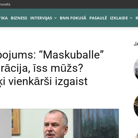
novefa
TIKA
BIZNESS
INTERVIJAS
BNN FOKUSĀ
PASAULĒ
IZKLAIDE
J
ojums: “Maskuballe”
arācija, īss mūžs?
i vienkārši izgaist