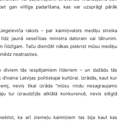
et gan viltīga padarīšana, kas var uzsprāgt pārāk
 Jegeleviča raksts – par kaimiņvalsts mediķu streika
 līdz jaunā veselības ministra datoram vai tālrunim.
kam līdzīgam. Taču diemžēl nākas piekrist mūsu mediķu
mēdz neatrasties.
arp diviem tās iespējamiem līderiem – un dažādu tās
 dīvaina Latvijas politiskajai kultūrai. Izrādās, kaut kur
lemj, nevis tikai izrāda “mūsu rindu nesagraujamo
taju tur izraudzījās atklātā konkurencē, nevis slēgtā
ebilst, ka arī ziemeļu kaimiņiem tas bija kaut kas