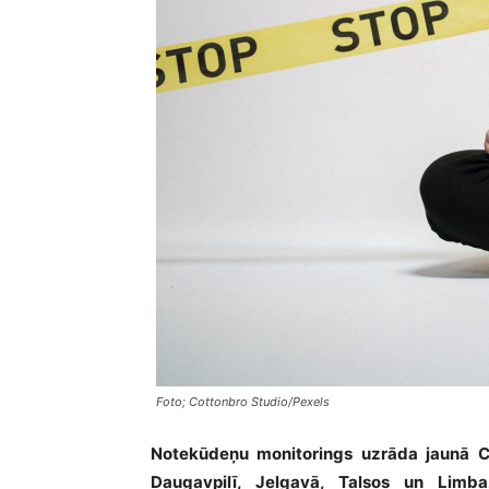
Foto; Cottonbro Studio/Pexels
Notekūdeņu monitorings uzrāda jaunā C
Daugavpilī, Jelgavā, Talsos un Limb