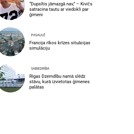
“Dupsītis jāmazgā nav,” – Kivičs
satracina tautu ar viedokli par
ģimeni
PASAULĒ
Francija rīkos krīzes situācijas
simulāciju
SABIEDRĪBA
Rīgas Dzemdību namā slēdz
stāvu, kurā izvietotas ģimenes
palātas