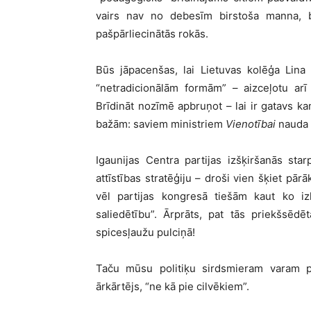
vairs nav no debesīm birstoša manna, b
pašpārliecinātās rokās.
Būs jāpacenšas, lai Lietuvas kolēģa Lina
“netradicionālām formām” – aizceļotu arī
Brīdināt nozīmē apbruņot – lai ir gatavs 
bažām: saviem ministriem
Vienotībai
nauda 
Igaunijas Centra partijas izšķiršanās st
attīstības stratēģiju – droši vien šķiet pārāk
vēl partijas kongresā tiešām kaut ko iz
saliedētību”. Ārprāts, pat tās priekšsēdē
spicesļaužu pulciņā!
Taču mūsu politiķu sirdsmieram varam pi
ārkārtējs, “ne kā pie cilvēkiem”.