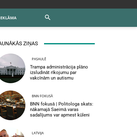
REKLĀMA
AUNĀKĀS ZIŅAS
PASAULĒ
Trampa administrācija plāno
izsludināt rīkojumu par
vakcīnām un autismu
BNN FOKUSĀ
BNN fokusā | Politologa skats:
nākamajā Saeimā varas
sadalījums var apmest kūleni
LATVIJA