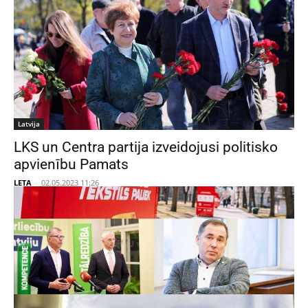
Latvija
LKS un Centra partija izveidojusi politisko
apvienību Pamats
LETA
-
02.05.2023 11:26