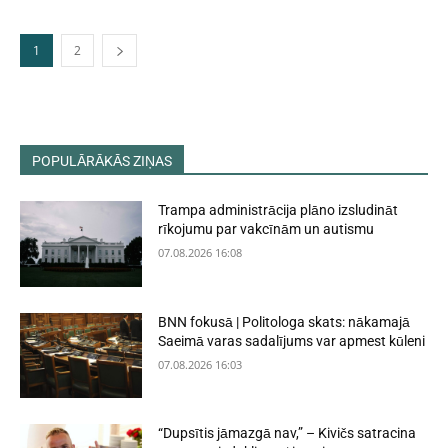
1
2
POPULĀRĀKĀS ZIŅAS
Trampa administrācija plāno izsludināt
rīkojumu par vakcīnām un autismu
07.08.2026 16:08
BNN fokusā | Politologa skats: nākamajā
Saeimā varas sadalījums var apmest kūleni
07.08.2026 16:03
“Dupsītis jāmazgā nav,” – Kivičs satracina