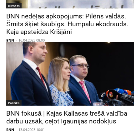
Bizness
BNN nedēļas apkopojums: Pīlēns valdās.
Šmits šķiet šaubīgs. Humpalu ekodrauds.
Kaja apsteidza Krišjāni
BNN
-
16.04.2023 08:00
Politika
BNN fokusā | Kajas Kallasas trešā valdība
darbu uzsāk, ceļot Igaunijas nodokļus
BNN
-
13.04.2023 10:01