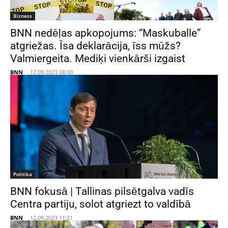
Bizness
BNN nedēļas apkopojums: “Maskuballe”
atgriežas. Īsa deklarācija, īss mūžs?
Valmiergeita. Mediķi vienkārši izgaist
BNN
-
17.09.2023 08:00
Politika
BNN fokusā | Tallinas pilsētgalva vadīs
Centra partiju, solot atgriezt to valdībā
BNN
-
12.09.2023 11:21