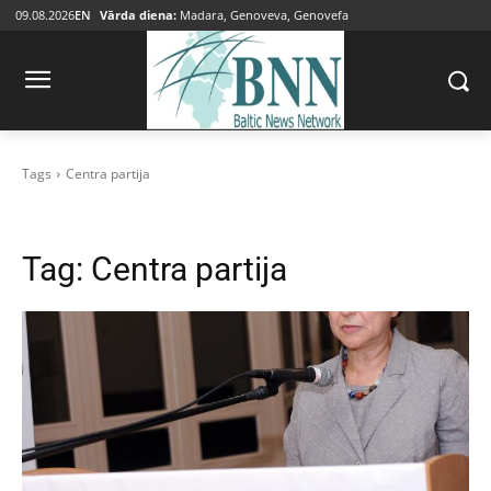
09.08.2026
EN
Vārda diena:
Madara, Genoveva, Genovefa
Tags
Centra partija
Tag:
Centra partija