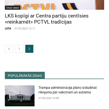
Citas ziņas
LKS kopīgi ar Centra partiju centīsies
«reinkarnēt» PCTVL tradīcijas
LETA
-
07.03.2023 12:11
1
2
POPULĀRĀKĀS ZIŅAS
Trampa administrācija plāno izsludināt
rīkojumu par vakcīnām un autismu
07.08.2026 16:08