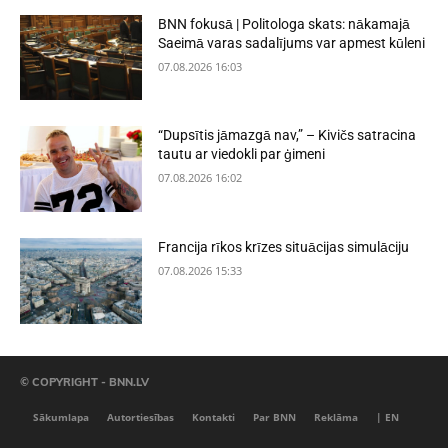
BNN fokusā | Politologa skats: nākamajā
Saeimā varas sadalījums var apmest kūleni
07.08.2026 16:03
“Dupsītis jāmazgā nav,” – Kivičs satracina
tautu ar viedokli par ģimeni
07.08.2026 16:02
Francija rīkos krīzes situācijas simulāciju
07.08.2026 15:33
© COPYRIGHT - BNN.LV
Sākumlapa
Autortiesības
Kontakti
Par BNN
Reklāma
| EN