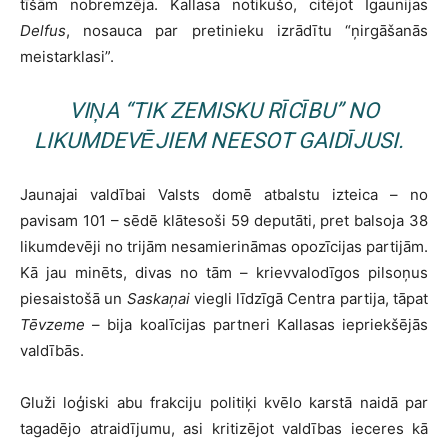
tīšām nobremzēja. Kallasa notikušo, citējot Igaunijas
Delfus
, nosauca par pretinieku izrādītu “ņirgāšanās
meistarklasi”.
VIŅA “TIK ZEMISKU RĪCĪBU” NO
LIKUMDEVĒJIEM NEESOT GAIDĪJUSI.
Jaunajai valdībai Valsts domē atbalstu izteica – no
pavisam 101 – sēdē klātesoši 59 deputāti, pret balsoja 38
likumdevēji no trijām nesamierināmas opozīcijas partijām.
Kā jau minēts, divas no tām – krievvalodīgos pilsoņus
piesaistošā un
Saskaņai
viegli līdzīgā Centra partija, tāpat
Tēvzeme
– bija koalīcijas partneri Kallasas iepriekšējās
valdībās.
Gluži loģiski abu frakciju politiķi kvēlo karstā naidā par
tagadējo atraidījumu, asi kritizējot valdības ieceres kā