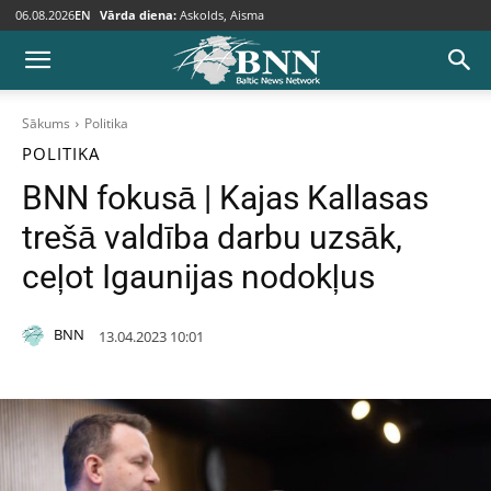
06.08.2026
EN
Vārda diena:
Askolds, Aisma
Sākums
Politika
POLITIKA
BNN fokusā | Kajas Kallasas
trešā valdība darbu uzsāk,
ceļot Igaunijas nodokļus
BNN
13.04.2023 10:01