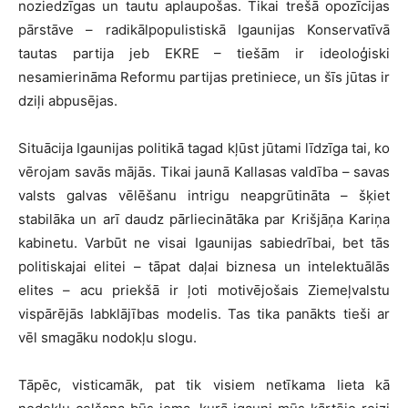
noziedzīgas un tautu aplaupošas. Tikai trešā opozīcijas
pārstāve – radikālpopulistiskā Igaunijas Konservatīvā
tautas partija jeb EKRE – tiešām ir ideoloģiski
nesamierināma Reformu partijas pretiniece, un šīs jūtas ir
dziļi abpusējas.
Situācija Igaunijas politikā tagad kļūst jūtami līdzīga tai, ko
vērojam savās mājās. Tikai jaunā Kallasas valdība – savas
valsts galvas vēlēšanu intrigu neapgrūtināta – šķiet
stabilāka un arī daudz pārliecinātāka par Krišjāņa Kariņa
kabinetu. Varbūt ne visai Igaunijas sabiedrībai, bet tās
politiskajai elitei – tāpat daļai biznesa un intelektuālās
elites – acu priekšā ir ļoti motivējošais Ziemeļvalstu
vispārējās labklājības modelis. Tas tika panākts tieši ar
vēl smagāku nodokļu slogu.
Tāpēc, visticamāk, pat tik visiem netīkama lieta kā