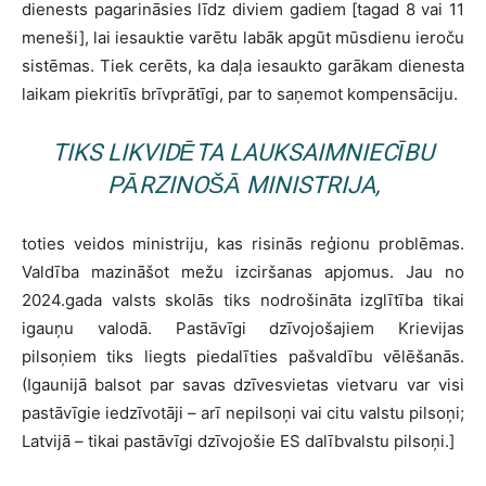
dienests pagarināsies līdz diviem gadiem [tagad 8 vai 11
meneši], lai iesauktie varētu labāk apgūt mūsdienu ieroču
sistēmas. Tiek cerēts, ka daļa iesaukto garākam dienesta
laikam piekritīs brīvprātīgi, par to saņemot kompensāciju.
TIKS LIKVIDĒTA LAUKSAIMNIECĪBU
PĀRZINOŠĀ MINISTRIJA,
toties veidos ministriju, kas risinās reģionu problēmas.
Valdība mazināšot mežu izciršanas apjomus. Jau no
2024.gada valsts skolās tiks nodrošināta izglītība tikai
igauņu valodā. Pastāvīgi dzīvojošajiem Krievijas
pilsoņiem tiks liegts piedalīties pašvaldību vēlēšanās.
(Igaunijā balsot par savas dzīvesvietas vietvaru var visi
pastāvīgie iedzīvotāji – arī nepilsoņi vai citu valstu pilsoņi;
Latvijā – tikai pastāvīgi dzīvojošie ES dalībvalstu pilsoņi.]