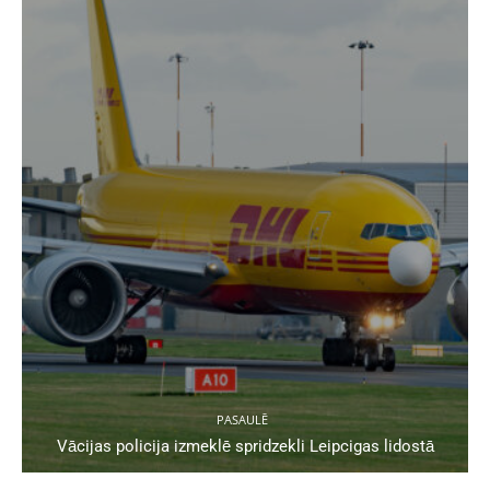
PASAULĒ
Vācijas policija izmeklē spridzekli Leipcigas lidostā