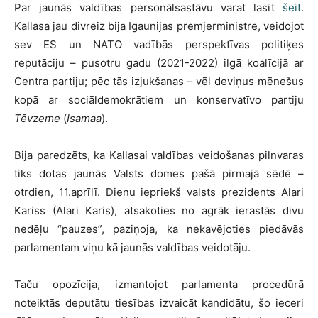
Par jaunās valdības personālsastāvu varat lasīt
šeit
.
Kallasa jau divreiz bija Igaunijas premjerministre, veidojot
sev ES un NATO vadībās perspektīvas politiķes
reputāciju – pusotru gadu (2021-2022) ilgā koalīcijā ar
Centra partiju; pēc tās izjukšanas – vēl deviņus mēnešus
kopā ar sociāldemokrātiem un konservatīvo partiju
Tēvzeme
(
Isamaa
).
Bija paredzēts, ka Kallasai valdības veidošanas pilnvaras
tiks dotas jaunās Valsts domes pašā pirmajā sēdē –
otrdien, 11.aprīlī. Dienu iepriekš valsts prezidents Alari
Kariss (Alari Karis), atsakoties no agrāk ierastās divu
nedēļu “pauzes”, paziņoja, ka nekavējoties piedāvās
parlamentam viņu kā jaunās valdības veidotāju.
Taču opozīcija, izmantojot parlamenta procedūrā
noteiktās deputātu tiesības izvaicāt kandidātu, šo ieceri