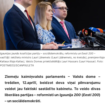
Igaunijas jaunās koalīcijas partiju – sociāldemokrātu, reformistu un Eesti 200 –
vadītāji: iekšlietu ministrs Lauri Lānemets (Lauri Läänemets, no kreisās), premjere Kaja
Kallasa (Kaja Kallas), Valsts Domes priekšsēdētājs Lauri Hussars (Lauri Hussar). Foto:
POSTIMEES/SCANPIX/LETA
Ziemeļu kaimiņvalsts parlaments – Valsts dome –
trešdien, 12.aprīlī, beidzot deva viņai pilnvarojumu
veidot jau faktiski sastādīto kabinetu. To veido divas
liberālas partijas – reformisti un
Igaunija 200
(
Eesti 200
)
– un sociāldemokrāti.