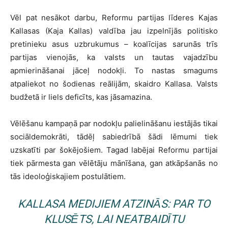
Vēl pat nesākot darbu, Reformu partijas līderes Kajas
Kallasas (Kaja Kallas) valdība jau izpelnījās politisko
pretinieku asus uzbrukumus – koalīcijas sarunās trīs
partijas vienojās, ka valsts un tautas vajadzību
apmierināšanai jāceļ nodokļi. To nastas smagums
atpaliekot no šodienas reālijām, skaidro Kallasa. Valsts
budžetā ir liels deficīts, kas jāsamazina.
Vēlēšanu kampaņā par nodokļu palielināšanu iestājās tikai
sociāldemokrāti, tādēļ sabiedrībā šādi lēmumi tiek
uzskatīti par šokējošiem. Tagad labējai Reformu partijai
tiek pārmesta gan vēlētāju mānīšana, gan atkāpšanās no
tās ideoloģiskajiem postulātiem.
KALLASA MEDIJIEM ATZINĀS: PAR TO
KLUSĒTS, LAI NEATBAIDĪTU