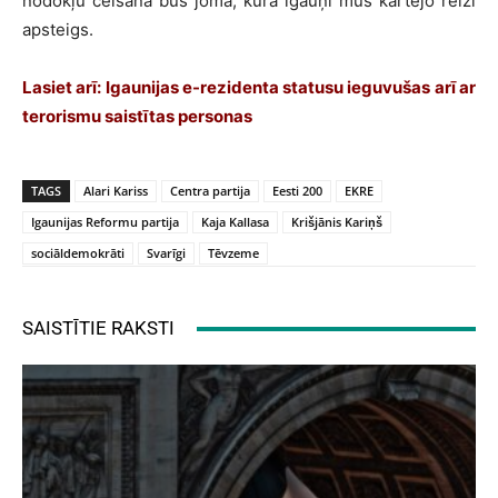
nodokļu celšana būs joma, kurā igauņi mūs kārtējo reizi
apsteigs.
Lasiet arī:
Igaunijas e-rezidenta statusu ieguvušas arī ar
terorismu saistītas personas
TAGS
Alari Kariss
Centra partija
Eesti 200
EKRE
Igaunijas Reformu partija
Kaja Kallasa
Krišjānis Kariņš
sociāldemokrāti
Svarīgi
Tēvzeme
SAISTĪTIE RAKSTI