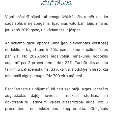
VĒLĒTĀJUS.
Viņai pašai šī bijusi ļoti smaga izšķiršanās, tomēr tas, ka
šāds solis ir neizbēgams, Igaunijas valdībām bijis zināms
jau kopš 2019.gada, un kādam tas ir jāsper.
Ar nākamo gadu apgrozījuma [jeb pievienotās vērtības]
nodoklis – tagad tam ir 20% pamatlikme – palielināsies
par 2%. No 2025.gada iedzīvotāju ienākumu nodoklis
augs arī par 2 procentiem – līdz 22%. Turklāt tiks atcelta
tā likmju pakāpeniskums. Savukārt ar nodokļiem neapliktā
minimalā alga pieaugs līdz 700 eiro mēnesī.
Esot “atrasts risinājums”, kā celt skolotāju algas. Iecerēts
augstskolās daļēji ieviest maksas studijas, arī
doktorantūru. Izdevumi valsts aizsardzībai augs līdz 3
procentiem no iekšzemes kopprodukta. Obligātais