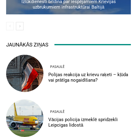
Izlūkdienesti brīdina par iespējamiem Krievijas
uzbrukumiem infrastruktūrai Baltijā
JAUNĀKĀS ZIŅAS
PASAULĒ
Polijas reakcija uz krievu raķeti – kļūda
vai prātīga nogaidīšana?
PASAULĒ
Vācijas policija izmeklē spridzekli
Leipcigas lidostā