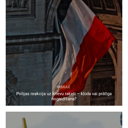
PASAULĒ
Polijas reakcija uz krievu raķeti – kļūda vai prātīga
nogaidīšana?