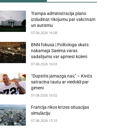
Trampa administrācija plāno
izsludināt rīkojumu par vakcīnām
un autismu
07.08.2026 16:08
BNN fokusā | Politologa skats:
nākamajā Saeimā varas
sadalījums var apmest kūleni
07.08.2026 16:03
“Dupsītis jāmazgā nav,” – Kivičs
satracina tautu ar viedokli par
ģimeni
07.08.2026 16:02
Francija rīkos krīzes situācijas
simulāciju
07.08.2026 15:33