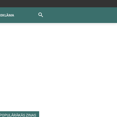
REKLĀMA
POPULĀRĀKĀS ZIŅAS