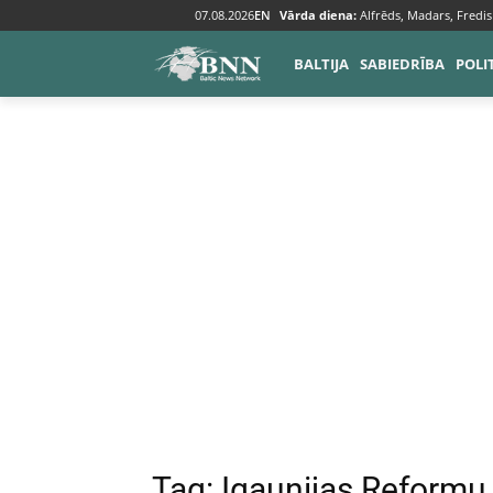
07.08.2026
EN
Vārda diena:
Alfrēds, Madars, Fredis
Tags
Igaunijas Reformu partija
BALTIJA
SABIEDRĪBA
POLI
Tag:
Igaunijas Reformu 