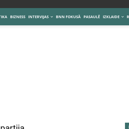
TIKA
BIZNESS
INTERVIJAS
BNN FOKUSĀ
PASAULĒ
IZKLAIDE
partija