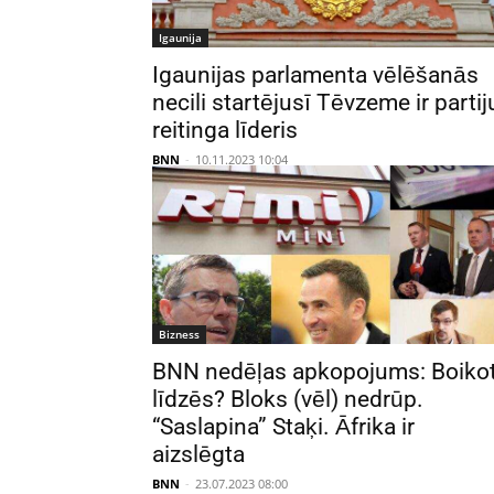
Igaunija
Igaunijas parlamenta vēlēšanās
necili startējusī Tēvzeme ir partij
reitinga līderis
BNN
-
10.11.2023 10:04
Bizness
BNN nedēļas apkopojums: Boiko
līdzēs? Bloks (vēl) nedrūp.
“Saslapina” Staķi. Āfrika ir
aizslēgta
BNN
-
23.07.2023 08:00