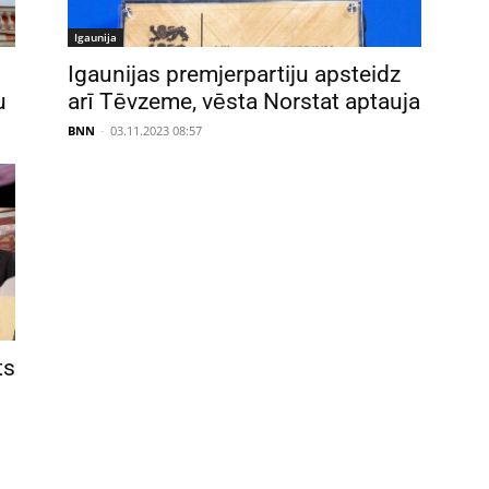
Igaunija
Igaunijas premjerpartiju apsteidz
u
arī Tēvzeme, vēsta Norstat aptauja
BNN
-
03.11.2023 08:57
ts