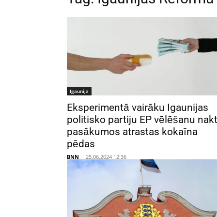
Igaunija
Eksperimentā vairāku Igaunijas
politisko partiju EP vēlēšanu nak
pasākumos atrastas kokaīna
pēdas
BNN
-
25.06.2024 12:36