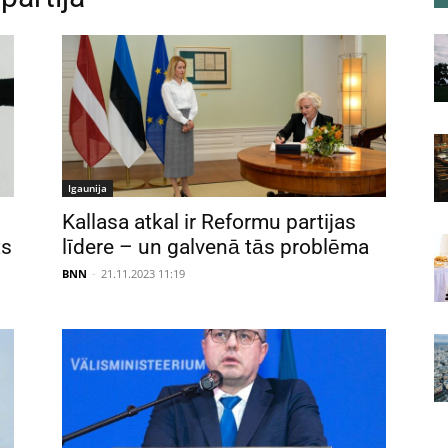
Igaunija
Kallasa atkal ir Reformu partijas
ts
līdere – un galvenā tās problēma
BNN
-
21.11.2023 11:19