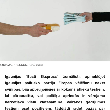
Foto: MART PRODUCTION/Pexels
Igaunijas “Eesti Ekspress” žurnālisti, apmeklējot
Igaunijas politisko partiju Eiropas vēlēšanu nakts
svinības, bija apbruņojušies ar kokaīna atlieku testiem,
lai pārbaudītu, vai politiķu aprindās ir vērojama
narkotisko vielu klātesamība, vairākos gadījumos
testiem esot pozitīviem, tādējādi radot bažas par