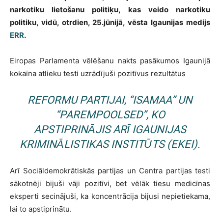
narkotiku lietošanu politiķu, kas veido narkotiku
politiku, vidū, otrdien, 25.jūnijā, vēsta Igaunijas medijs
ERR
.
Eiropas Parlamenta vēlēšanu nakts pasākumos Igaunijā
kokaīna atlieku testi uzrādījuši pozitīvus rezultātus
REFORMU PARTIJAI, “ISAMAA” UN
“PAREMPOOLSED”, KO
APSTIPRINĀJIS ARĪ IGAUNIJAS
KRIMINĀLISTIKAS INSTITŪTS (EKEI).
Arī Sociāldemokrātiskās partijas un Centra partijas testi
sākotnēji bijuši vāji pozitīvi, bet vēlāk tiesu medicīnas
eksperti secinājuši, ka koncentrācija bijusi nepietiekama,
lai to apstiprinātu.