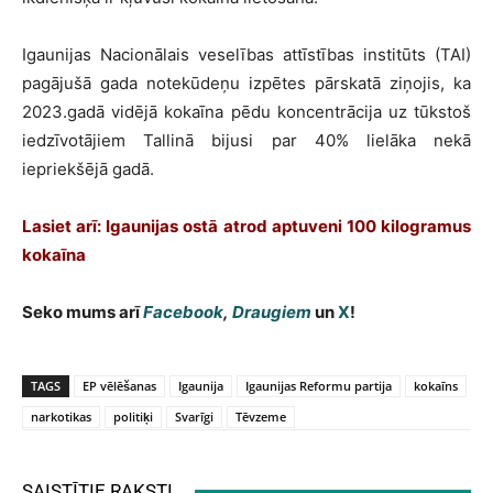
Igaunijas Nacionālais veselības attīstības institūts (TAI)
pagājušā gada notekūdeņu izpētes pārskatā ziņojis, ka
2023.gadā vidējā kokaīna pēdu koncentrācija uz tūkstoš
iedzīvotājiem Tallinā bijusi par 40% lielāka nekā
iepriekšējā gadā.
Lasiet arī:
Igaunijas ostā atrod aptuveni 100 kilogramus
kokaīna
Seko mums arī
Facebook
,
Draugiem
un
X
!
TAGS
EP vēlēšanas
Igaunija
Igaunijas Reformu partija
kokaīns
narkotikas
politiķi
Svarīgi
Tēvzeme
SAISTĪTIE RAKSTI