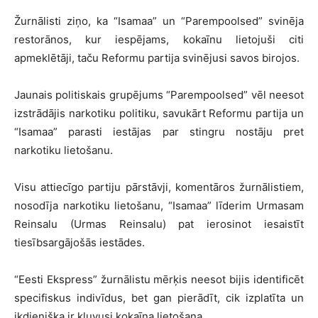
Žurnālisti ziņo, ka “Isamaa” un “Parempoolsed” svinēja
restorānos, kur iespējams, kokaīnu lietojuši citi
apmeklētāji, taču Reformu partija svinējusi savos birojos.
Jaunais politiskais grupējums “Parempoolsed” vēl neesot
izstrādājis narkotiku politiku, savukārt Reformu partija un
“Isamaa” parasti iestājas par stingru nostāju pret
narkotiku lietošanu.
Visu attiecīgo partiju pārstāvji, komentāros žurnālistiem,
nosodīja narkotiku lietošanu, “Isamaa” līderim Urmasam
Reinsalu (Urmas Reinsalu) pat ierosinot iesaistīt
tiesībsargājošās iestādes.
“Eesti Ekspress” žurnālistu mērķis neesot bijis identificēt
specifiskus indivīdus, bet gan pierādīt, cik izplatīta un
ikdienišķa ir kļuvusi kokaīna lietošana.