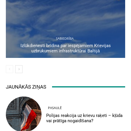
SABIEDRĪBA
Izlūkdienesti brīdina par iespējamiem Krievijas
uzbrukumiem infrastruktūrai Baltijā
JAUNĀKĀS ZIŅAS
PASAULĒ
Polijas reakcija uz krievu raķeti – kļūda
vai prātīga nogaidīšana?