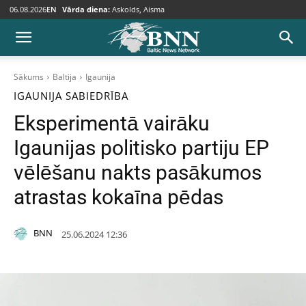
06.08.2026
EN
Vārda diena:
Askolds, Aisma
Sākums
Baltija
Igaunija
IGAUNIJA
SABIEDRĪBA
Eksperimentā vairāku
Igaunijas politisko partiju EP
vēlēšanu nakts pasākumos
atrastas kokaīna pēdas
BNN
25.06.2024 12:36