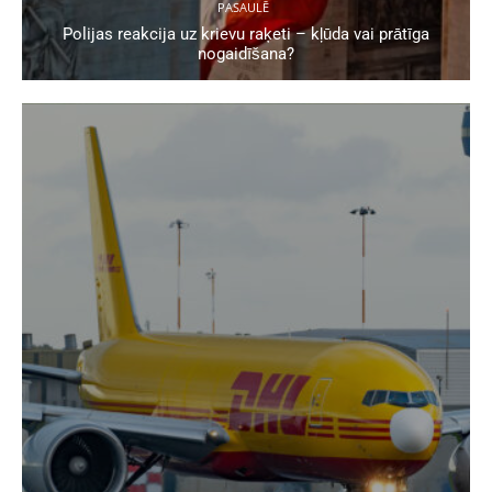
PASAULĒ
Polijas reakcija uz krievu raķeti – kļūda vai prātīga
nogaidīšana?