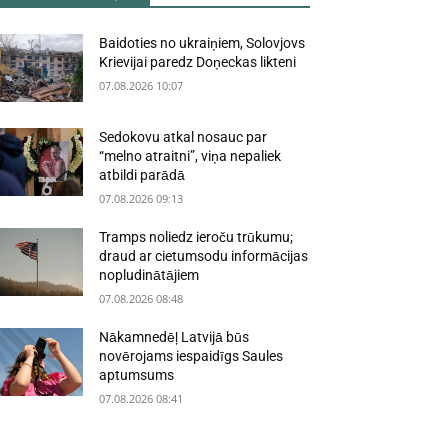
Baidoties no ukraiņiem, Solovjovs
Krievijai paredz Doņeckas likteni
07.08.2026 10:07
Sedokovu atkal nosauc par
“melno atraitni”, viņa nepaliek
atbildi parādā
07.08.2026 09:13
Tramps noliedz ieroču trūkumu;
draud ar cietumsodu informācijas
nopludinātājiem
07.08.2026 08:48
Nākamnedēļ Latvijā būs
novērojams iespaidīgs Saules
aptumsums
07.08.2026 08:41