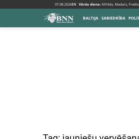
07.08.2026
EN
Vārda diena:
Alfrēds, Madars, Fredis
Tags
Jauniešu vervēšana
BALTIJA
SABIEDRĪBA
POLI
Tag:
jauniešu vervēšan