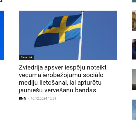
Pasaulē
Zviedrija apsver iespēju noteikt
vecuma ierobežojumu sociālo
mediju lietošanai, lai apturētu
jauniešu vervēšanu bandās
BNN
-
10.12.2024 12:39