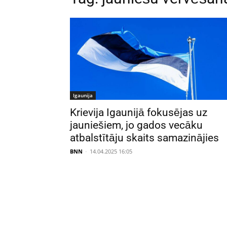
Igaunija
Krievija Igaunijā fokusējas uz
jauniešiem, jo gados vecāku
atbalstītāju skaits samazinājies
BNN
-
14.04.2025 16:05