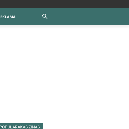
REKLĀMA
POPULĀRĀKĀS ZIŅAS