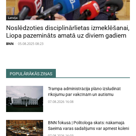
Latvija
Noslēdzoties disciplinārlietas izmeklēšanai,
Liopa pazemināts amatā uz diviem gadiem
BNN
-
05.08.2025 08:23
POPULĀRĀKĀS ZIŅAS
Trampa administrācija plāno izsludināt
rīkojumu par vakcīnām un autismu
07.08.2026 16:08
BNN fokusā | Politologa skats: nākamajā
Saeimā varas sadalījums var apmest kūleni
07.08.2026 16:03