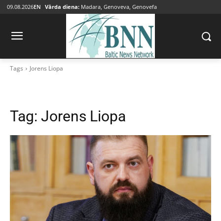
09.08.2026
EN
Vārda diena:
Madara, Genoveva, Genovefa
Tags
Jorens Liopa
Tag:
Jorens Liopa