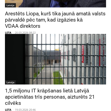
Latvija
Arestēts Liopa, kurš tika jaunā amatā valsts
pārvaldē pēc tam, kad izgāzies kā
VDAA direktors
LETA
-
20.03.2026 08:22
Latvija
1,5 miljonu IT krāpšanas lietā Latvijā
apcietinātas trīs personas, aizturēts 21
cilvēks
LETA
-
19.03.2026 20:46