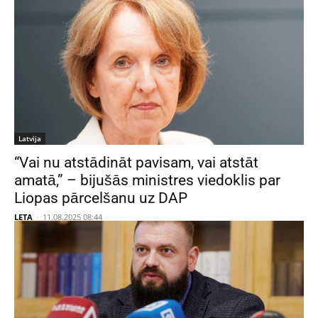
Latvija
“Vai nu atstādināt pavisam, vai atstāt
amatā,” – bijušās ministres viedoklis par
Liopas pārcelšanu uz DAP
LETA
-
11.08.2025 08:44