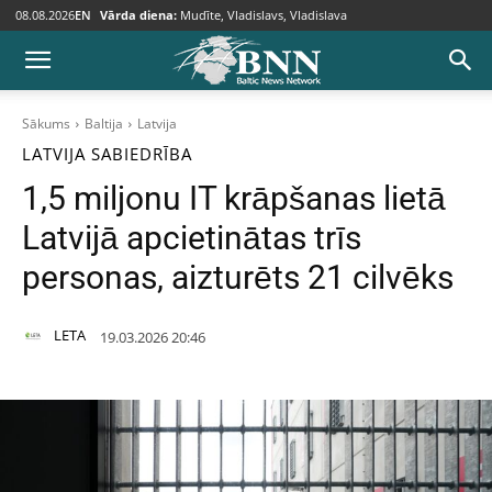
08.08.2026
EN
Vārda diena:
Mudīte, Vladislavs, Vladislava
Sākums
Baltija
Latvija
LATVIJA
SABIEDRĪBA
1,5 miljonu IT krāpšanas lietā
Latvijā apcietinātas trīs
personas, aizturēts 21 cilvēks
LETA
19.03.2026 20:46