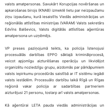
valsts amatpersonas. Savukārt Korupcijas novēršanas un
apkarošanas birojs (KNAB) izmeklē lietu par neizpaužamu
ziņu izpaušanu, kurā iesaistīts Viedās administrācijas un
reģionālās attīstības ministrijas (VARAM) Valsts sekretārs
Edvīns Balševics, Valsts digitālās attīstības aģentūras
amatpersona un uzņēmējs.
VP preses paziņojumā teikts, ka policija īstenojusi
procesuālās darbības EPPO sāktajā kriminālprocesā,
veicot apjomīgu aizturēšanas operāciju un likvidējot
organizētu noziedzīgu grupu, aizdomās par pārkāpumiem
valsts iepirkumu procedūrās saistībā ar IT sistēmu iegādi
valsts iestādēm. Procesuālo darbību laikā Rīgā un Rīgas
reģionā vakar policija ar sadarbības partneriem
aizturējusi 21 personu, tostarp arī valsts amatpersonas.
Kā aģentūrai LETA pauda viedās administrācijas un