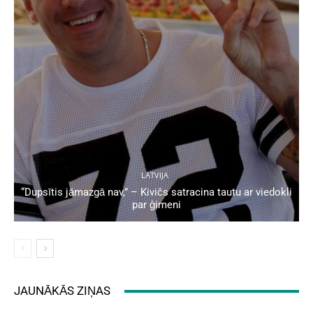
LATVIJA
“Dupsītis jāmazgā nav,” – Kivičs satracina tautu ar viedokli
par ģimeni
JAUNĀKĀS ZIŅAS