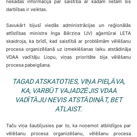
nekādas informācija par saistībā ar kādām lietām šīs
darbības ir veiktas.
Savukārt bijusī viedās administrācijas un reģionālās
attīstības ministre Inga Bērziņa (JV) aģentūrai LETA
skaidroja, ka brīdī, kad saistībā ar problēmām vēlēšanu
procesa organizēšanā uz izmeklēšanas laiku atstādināja
VDAA vadītāju Liopu, viņas prioritāte bija vēlēšanu
procesa pabeigšana.
TAGAD ATSKATOTIES, VIŅA PIEĻĀVA,
KA, VARBŪT VAJADZĒJIS VDAA
VADĪTĀJU NEVIS ATSTĀDINĀT, BET
ATLAIST.
Taču viņa šaubījusies par to, ka noņemot atbildīgos par
vēlēšanu procesa organizēšanu, vēlēšanu procesa