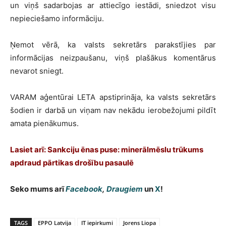
un viņš sadarbojas ar attiecīgo iestādi, sniedzot visu
nepieciešamo informāciju.
Ņemot vērā, ka valsts sekretārs parakstījies par
informācijas neizpaušanu, viņš plašākus komentārus
nevarot sniegt.
VARAM aģentūrai LETA apstiprināja, ka valsts sekretārs
šodien ir darbā un viņam nav nekādu ierobežojumi pildīt
amata pienākumus.
Lasiet arī: Sankciju ēnas puse: minerālmēslu trūkums
apdraud pārtikas drošību pasaulē
Seko mums arī
Facebook
,
Draugiem
un
X
!
TAGS
EPPO Latvija
IT iepirkumi
Jorens Liopa