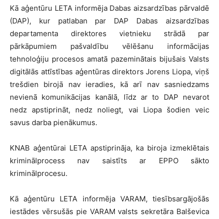
Kā aģentūru LETA informēja Dabas aizsardzības pārvaldē
(DAP), kur patlaban par DAP Dabas aizsardzības
departamenta direktores vietnieku strādā par
pārkāpumiem pašvaldību vēlēšanu informācijas
tehnoloģiju procesos amatā pazeminātais bijušais Valsts
digitālās attīstības aģentūras direktors Jorens Liopa, viņš
trešdien birojā nav ieradies, kā arī nav sasniedzams
nevienā komunikācijas kanālā, līdz ar to DAP nevarot
nedz apstiprināt, nedz noliegt, vai Liopa šodien veic
savus darba pienākumus.
KNAB aģentūrai LETA apstiprināja, ka biroja izmeklētais
kriminālprocess nav saistīts ar EPPO sākto
kriminālprocesu.
Kā aģentūru LETA informēja VARAM, tiesībsargājošās
iestādes vērsušās pie VARAM valsts sekretāra Balševica