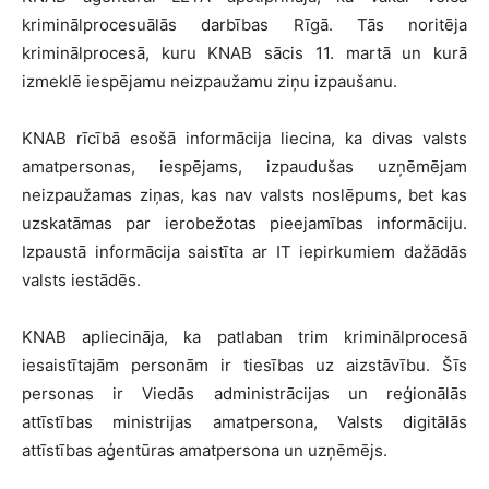
kriminālprocesuālās darbības Rīgā. Tās noritēja
kriminālprocesā, kuru KNAB sācis 11. martā un kurā
izmeklē iespējamu neizpaužamu ziņu izpaušanu.
KNAB rīcībā esošā informācija liecina, ka divas valsts
amatpersonas, iespējams, izpaudušas uzņēmējam
neizpaužamas ziņas, kas nav valsts noslēpums, bet kas
uzskatāmas par ierobežotas pieejamības informāciju.
Izpaustā informācija saistīta ar IT iepirkumiem dažādās
valsts iestādēs.
KNAB apliecināja, ka patlaban trim kriminālprocesā
iesaistītajām personām ir tiesības uz aizstāvību. Šīs
personas ir Viedās administrācijas un reģionālās
attīstības ministrijas amatpersona, Valsts digitālās
attīstības aģentūras amatpersona un uzņēmējs.