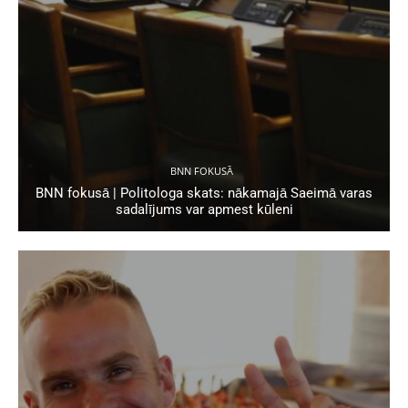
BNN FOKUSĀ
BNN fokusā | Politologa skats: nākamajā Saeimā varas
sadalījums var apmest kūleni