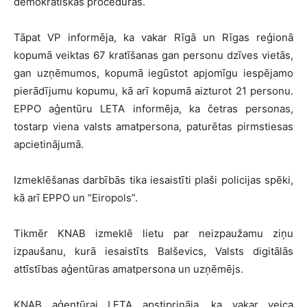
demokrātiskās procedūras.
Tāpat VP informēja, ka vakar Rīgā un Rīgas reģionā
kopumā veiktas 67 kratīšanas gan personu dzīves vietās,
gan uzņēmumos, kopumā iegūstot apjomīgu iespējamo
pierādījumu kopumu, kā arī kopumā aizturot 21 personu.
EPPO aģentūru LETA informēja, ka četras personas,
tostarp viena valsts amatpersona, paturētas pirmstiesas
apcietinājumā.
Izmeklēšanas darbībās tika iesaistīti plaši policijas spēki,
kā arī EPPO un “Eiropols”.
Tikmēr KNAB izmeklē lietu par neizpaužamu ziņu
izpaušanu, kurā iesaistīts Balševics, Valsts digitālās
attīstības aģentūras amatpersona un uzņēmējs.
KNAB aģentūrai LETA apstiprināja, ka vakar veica