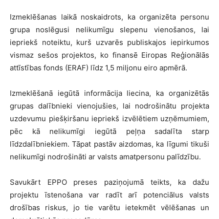
Izmeklēšanas laikā noskaidrots, ka organizēta personu
grupa noslēgusi nelikumīgu slepenu vienošanos, lai
iepriekš noteiktu, kurš uzvarēs publiskajos iepirkumos
vismaz sešos projektos, ko finansē Eiropas Reģionālās
attīstības fonds (ERAF) līdz 1,5 miljonu eiro apmērā.
Izmeklēšanā iegūtā informācija liecina, ka organizētās
grupas dalībnieki vienojušies, lai nodrošinātu projekta
uzdevumu piešķiršanu iepriekš izvēlētiem uzņēmumiem,
pēc kā nelikumīgi iegūtā peļņa sadalīta starp
līdzdalībniekiem. Tāpat pastāv aizdomas, ka līgumi tikuši
nelikumīgi nodrošināti ar valsts amatpersonu palīdzību.
Savukārt EPPO preses paziņojumā teikts, ka dažu
projektu īstenošana var radīt arī potenciālus valsts
drošības riskus, jo tie varētu ietekmēt vēlēšanas un