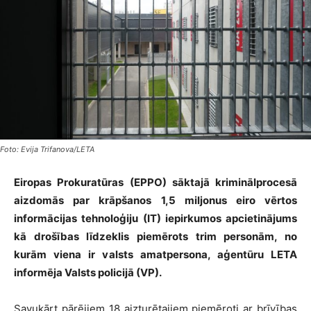
Foto: Evija Trifanova/LETA
Eiropas Prokuratūras (EPPO) sāktajā kriminālprocesā
aizdomās par krāpšanos 1,5 miljonus eiro vērtos
informācijas tehnoloģiju (IT) iepirkumos apcietinājums
kā drošības līdzeklis piemērots trim personām, no
kurām viena ir valsts amatpersona, aģentūru LETA
informēja Valsts policijā (VP).
Savukārt pārējiem 18 aizturētajiem piemēroti ar brīvības