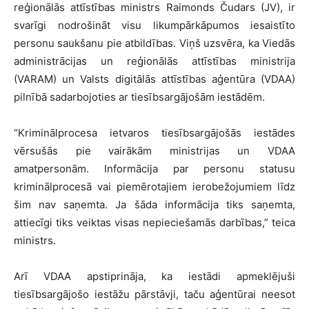
reģionālās attīstības ministrs Raimonds Čudars (JV), ir
svarīgi nodrošināt visu likumpārkāpumos iesaistīto
personu saukšanu pie atbildības. Viņš uzsvēra, ka Viedās
administrācijas un reģionālās attīstības ministrija
(VARAM) un Valsts digitālās attīstības aģentūra (VDAA)
pilnībā sadarbojoties ar tiesībsargājošām iestādēm.
“Kriminālprocesa ietvaros tiesībsargājošās iestādes
vērsušās pie vairākām ministrijas un VDAA
amatpersonām. Informācija par personu statusu
kriminālprocesā vai piemērotajiem ierobežojumiem līdz
šim nav saņemta. Ja šāda informācija tiks saņemta,
attiecīgi tiks veiktas visas nepieciešamās darbības,” teica
ministrs.
Arī VDAA apstiprināja, ka iestādi apmeklējuši
tiesībsargājošo iestāžu pārstāvji, taču aģentūrai neesot