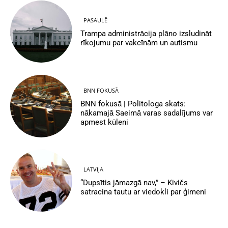
PASAULĒ
Trampa administrācija plāno izsludināt
rīkojumu par vakcīnām un autismu
BNN FOKUSĀ
BNN fokusā | Politologa skats:
nākamajā Saeimā varas sadalījums var
apmest kūleni
LATVIJA
“Dupsītis jāmazgā nav,” – Kivičs
satracina tautu ar viedokli par ģimeni