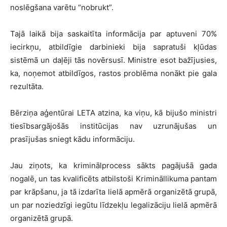
noslēgšana varētu “nobrukt”.
Tajā laikā bija saskaitīta informācija par aptuveni 70%
iecirkņu, atbildīgie darbinieki bija sapratuši kļūdas
sistēmā un daļēji tās novērsusī. Ministre esot bažījusies,
ka, noņemot atbildīgos, rastos problēma nonākt pie gala
rezultāta.
Bērziņa aģentūrai LETA atzina, ka viņu, kā bijušo ministri
tiesībsargājošās institūcijas nav uzrunājušas un
prasījušas sniegt kādu informāciju.
Jau ziņots, ka kriminālprocess sākts pagājušā gada
nogalē, un tas kvalificēts atbilstoši Krimināllikuma pantam
par krāpšanu, ja tā izdarīta lielā apmērā organizētā grupā,
un par noziedzīgi iegūtu līdzekļu legalizāciju lielā apmērā
organizētā grupā.