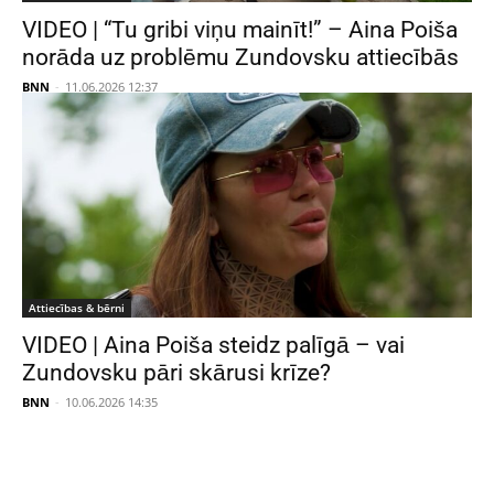
VIDEO | “Tu gribi viņu mainīt!” – Aina Poiša
norāda uz problēmu Zundovsku attiecībās
BNN
-
11.06.2026 12:37
Attiecības & bērni
VIDEO | Aina Poiša steidz palīgā – vai
Zundovsku pāri skārusi krīze?
BNN
-
10.06.2026 14:35