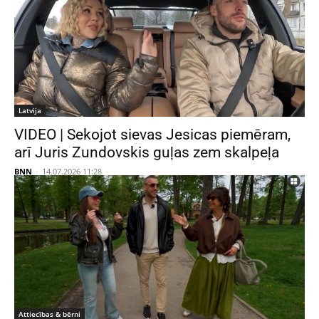
Latvija
VIDEO | Sekojot sievas Jesicas piemēram,
arī Juris Zundovskis guļas zem skalpeļa
BNN
-
14.07.2026 11:28
Attiecības & bērni