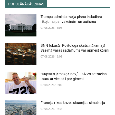
POPULĀRĀKĀS ZIŅAS
Trampa administrācija plāno izsludināt
rīkojumu par vakcīnām un autismu
07.08.2026 16:08
BNN fokusā | Politologa skats: nākamajā
Saeimā varas sadalījums var apmest kūleni
07.08.2026 16:03
“Dupsītis jāmazgā nav,” – Kivičs satracina
tautu ar viedokli par ģimeni
07.08.2026 16:02
Francija rīkos krīzes situācijas simulāciju
07.08.2026 15:33