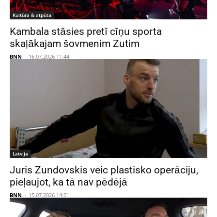
Kultūra & atpūta
Kambala stāsies pretī cīņu sporta
skaļākajam šovmenim Zutim
BNN
-
16.07.2026 11:44
Latvija
Juris Zundovskis veic plastisko operāciju,
pieļaujot, ka tā nav pēdējā
BNN
-
15.07.2026 14:21