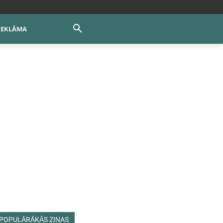
REKLĀMA
POPULĀRĀKĀS ZIŅAS