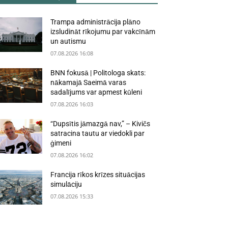
Trampa administrācija plāno
izsludināt rīkojumu par vakcīnām
un autismu
07.08.2026 16:08
BNN fokusā | Politologa skats:
nākamajā Saeimā varas
sadalījums var apmest kūleni
07.08.2026 16:03
“Dupsītis jāmazgā nav,” – Kivičs
satracina tautu ar viedokli par
ģimeni
07.08.2026 16:02
Francija rīkos krīzes situācijas
simulāciju
07.08.2026 15:33