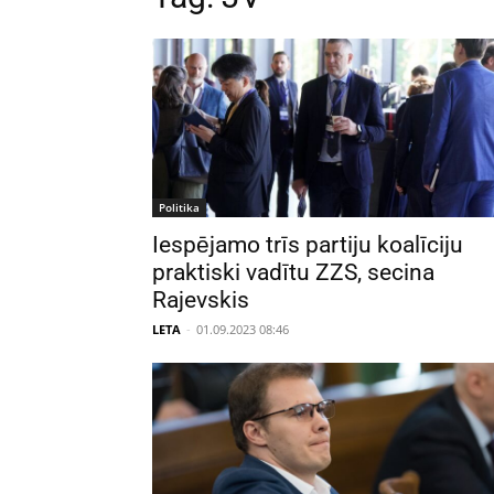
Politika
Iespējamo trīs partiju koalīciju
praktiski vadītu ZZS, secina
Rajevskis
LETA
-
01.09.2023 08:46