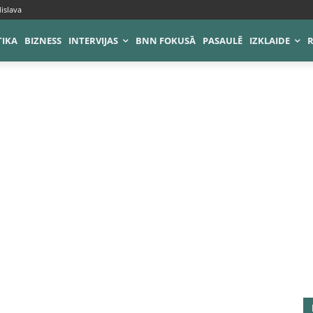
islava
TIKA
BIZNESS
INTERVIJAS
BNN FOKUSĀ
PASAULĒ
IZKLAIDE