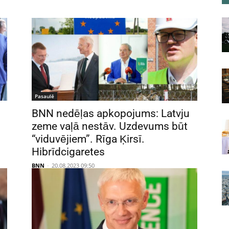
Pasaulē
BNN nedēļas apkopojums: Latvju
zeme vaļā nestāv. Uzdevums būt
“viduvējiem”. Rīga Ķirsī.
Hibrīdcigaretes
BNN
-
20.08.2023 09:50