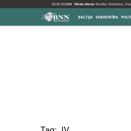
08.08.2026
EN
Vārda diena:
Mudīte, Vladislavs, Vlad
Tags
JV
BALTIJA
SABIEDRĪBA
POLI
Tag:
JV